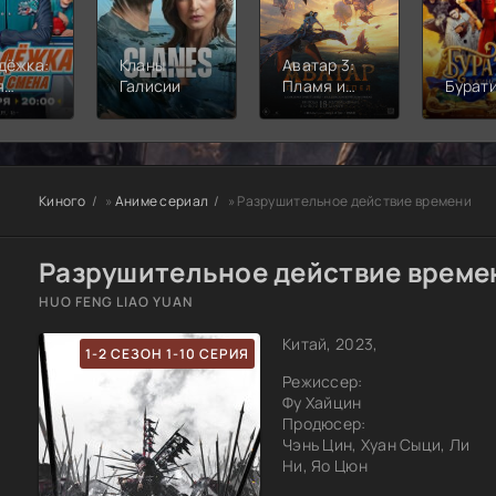
дёжка:
Кланы
Аватар 3:
я
Галисии
Пламя и
Бурат
а
пепел
Киного
»
Аниме сериал
» Разрушительное действие времени
Разрушительное действие времен
HUO FENG LIAO YUAN
Китай, 2023,
1-2 СЕЗОН 1-10 СЕРИЯ
Режиссер:
Фу Хайцин
Продюсер:
Чэнь Цин, Хуан Сыци, Ли
Ни, Яо Цюн