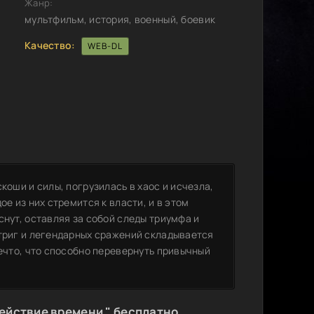
Жанр:
мультфильм, история, военный, боевик
Качество:
WEB-DL
коши и силы, погрузилась в хаос и исчезла,
ое из них стремится к власти, и в этом
снут, оставляя за собой следы триумфа и
нтриг и легендарных сражений складывается
нечто, что способно перевернуть привычный
ействие времени " бесплатно