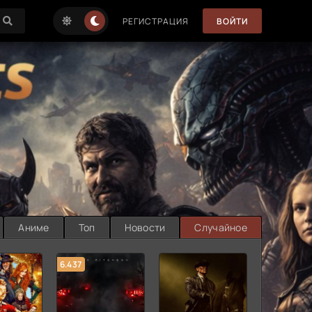
РЕГИСТРАЦИЯ
ВОЙТИ
Аниме
Топ
Новости
Случайное
6.437
7.187