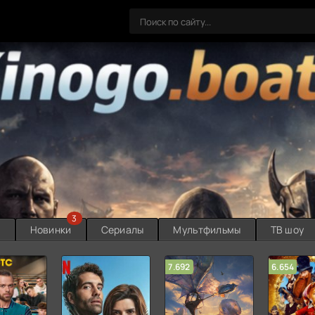
3
ы
Новинки
Сериалы
Мультфильмы
ТВ шоу
7.692
6.654