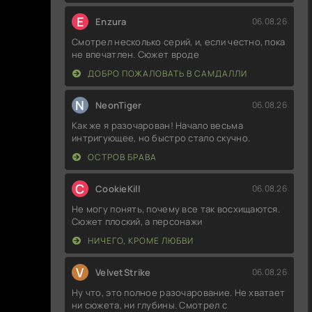
E
Enzura
06.08.26
Смотрел несколько серий, и, если честно, пока
не впечатлен. Сюжет вроде
ДОБРО ПОЖАЛОВАТЬ В САМДАЛЛИ
N
NeonTiger
06.08.26
Как же я разочарован! Начало весьма
интригующее, но быстро стало скучно.
ОСТРОВ БРАВА
C
CookieKill
06.08.26
Не могу понять, почему все так восхищаются.
Сюжет плоский, а персонажи
НИЧЕГО, КРОМЕ ЛЮБВИ
V
VelvetStrike
06.08.26
Ну что, это полное разочарование. Не хватает
ни сюжета, ни глубины. Смотрел с