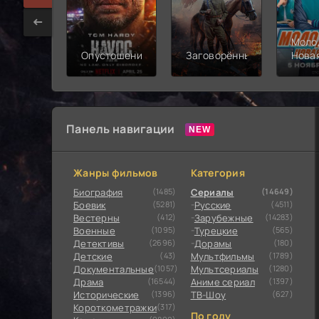
Моло
Опустошение
Заговорённый
Нова
смен
Панель навигации
Жанры фильмов
Категория
Биография
(1485)
Сериалы
(14649)
Боевик
(5281)
Русские
(4511)
Вестерны
(412)
Зарубежные
(14283)
Военные
(1095)
Турецкие
(565)
Детективы
(2696)
Дорамы
(180)
Детские
(43)
Мультфильмы
(1789)
Документальные
(1057)
Мультсериалы
(1280)
Драма
(16544)
Аниме сериал
(1397)
Исторические
(1396)
ТВ-Шоу
(627)
Короткометражки
(317)
По году