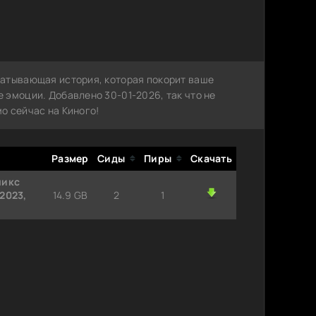
ватывающая история, которая покорит ваше
 эмоции. Добавлено 30-01-2026, так что не
о сейчас на Киного!
Размер
Сиды
Пиры
Скачать
никс
2023,
14.9 GB
2
1