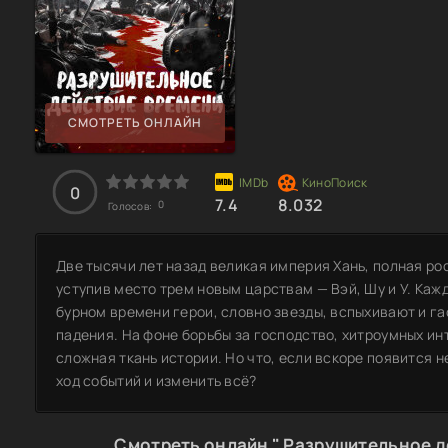
СМОТРЕТЬ ОНЛАЙН
0
7.4
8.032
0
Голосов:
Две тысячи лет назад великая империя Хань, полная рос
уступив место трем новым царствам — Вэй, Шу и У. Кажд
бурном времени герои, словно звезды, вспыхивают и га
падения. На фоне борьбы за господство, хитроумных и
сложная ткань истории. Но что, если вскоре появится 
ход событий и изменить всё?
Смотреть онлайн " Разрушительное д