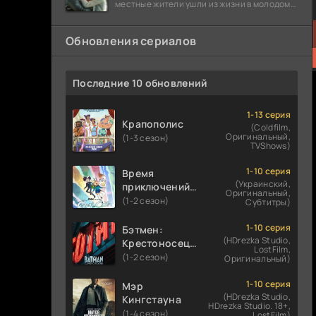
местные жители ушли из жизни в молодом
возрасте. Разговоры о взрывах атомной
бомбы
Обновления сериалов
Последние 10 обновлений
1-13 серия
Крапополис
(Coldfilm,
Оригинальный,
(1-3 сезон)
TVShows)
1-10 серия
Время
(Украинский,
приключений:
Оригинальный,
Фионна и Кейк
(1-2 сезон)
Субтитры)
1-10 серия
Бэтмен:
(HDrezka Studio,
Крестоносец в
LostFilm,
плаще
(1-2 сезон)
Оригинальный)
1-10 серия
Мэр
(HDrezka Studio,
Кингстауна
HDrezka Studio. 18+,
(1-4 сезон)
LostFilm)