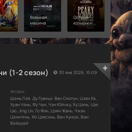
Военная
Острые
Чебура
ино
машина
козырьки:
2
Бессмертный
человек
и (1-2 сезон)
30 янв 2026, 10:09
Актеры:
Шэнь Лэй, Ду Гуанъи, Ван Сяотун, Цзян Кэ,
Хуан Чэнь, Фу Чун, Чэн Юйчжу, Ху Цянь, Цзя
Цю, Jing Lin, Го Фэн, Цзян Жань, Чжэн
Цзинтянь, Яо Цзясинь, Ван Хунсю, Ван
Вэйшуай