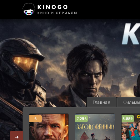
KINOGO
КИНО И СЕРИАЛЫ
Главная
Фильм
6
7.296
8.889