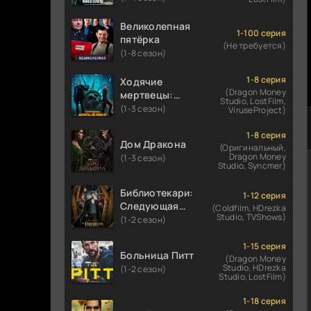
Великолепная
1-100 серия
пятёрка
(Не требуется)
(1-8 сезон)
1-8 серия
Ходячие
(Dragon Money
мертвецы:
Studio, LostFilm,
Мертвый
(1-3 сезон)
ViruseProject)
город
1-8 серия
Дом Дракона
(Оригинальный,
Dragon Money
(1-3 сезон)
Studio, Syncmer)
Библиотекари:
1-12 серия
Следующая
(Coldfilm, HDrezka
Studio, TVShows)
глава
(1-2 сезон)
1-15 серия
Больница Питт
(Dragon Money
Studio, HDrezka
(1-2 сезон)
Studio, LostFilm)
1-18 серия