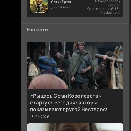
Уилл Трент
(Dragon Money
Studio,
(1-4 сезон)
Оригинальный, LE-
Production)
Новости
«Рыцарь Семи Королевств»
стартует сегодня: авторы
показывают другой Вестерос!
18-01-2026