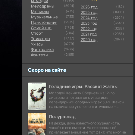
Комедии
(9890)
Мелодрамы
(5991)
2026 год
(182)
Мюзиклы
(435)
2025 год
(1660)
Музыкальные
(733)
2024 год
(2504)
Приключения
(2535)
2023 год
(3345)
Семейные
(1761)
2022 год
(3282)
Cпорт
(704)
2021 год
(2987)
Триллеры
(7737)
2020 год
(2877)
Ужасы
(4779)
Фантастика
(2436)
Фэнтези
(2105)
Скоро на сайте
Голодные игры: Рассвет Жатвы
Молодой Хеймитч Эбернети из 12-го
дистрикта готовится к участию в
легендарных Голодных играх 50-х. Шансы
на выживание у него почти нулевые —
последний трибут из его района одержал
победу еще сорок
Полураспад
Надежда, дочь известного журналиста,
узнаёт о его смерти. На похоронах её
привлекает внимание тот факт, что многие