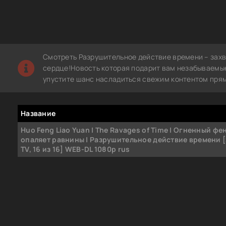
Смотреть Разрушительное действие времени – зах
сердце!Новость которая подарит вам незабываемые
упустите шанс насладиться свежим контентом прям
Название
Huo Feng Liao Yuan | The Ravages of Time | Огненный фе
опаляет равнины | Разрушительное действие времени [
TV, 16 из 16] WEB-DL 1080p rus