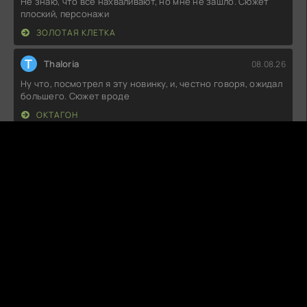
Не знаю, что все нахваливают, но мне не зашло. Сюжет
плоский, персонажи
ЗОЛОТАЯ КЛЕТКА
T
Thaloria
08.08.26
Ну что, посмотрел я эту новинку, и, честно говоря, ожидал
большего. Сюжет вроде
ОКТАГОН
P
PandaBoo
07.08.26
Не могу сказать, что это шедевр, но атмосфера
действительно интересная.
СНЫ АЛИСЫ