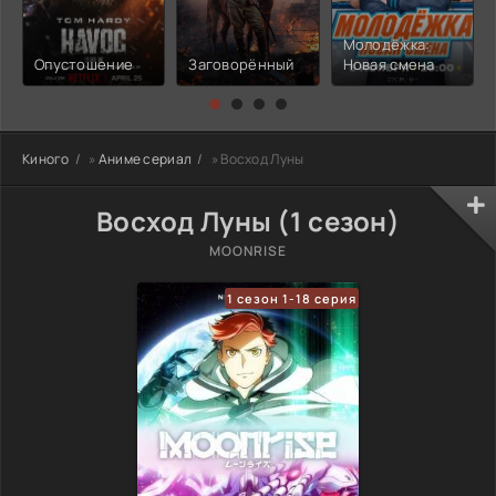
Молодёжка:
Опустошение
Заговорённый
Новая смена
Киного
»
Аниме сериал
» Восход Луны
Восход Луны (1 сезон)
MOONRISE
1 сезон 1-18 серия