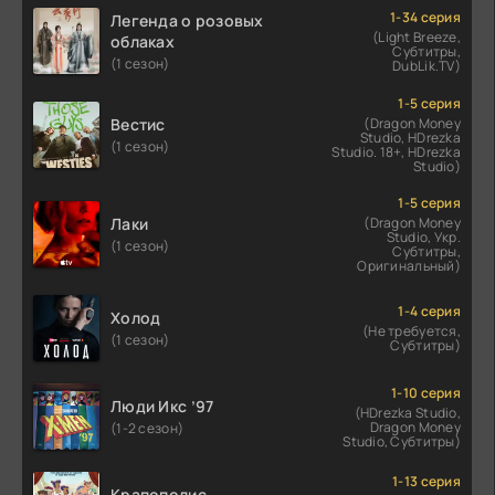
1-34 серия
Легенда о розовых
(Light Breeze,
облаках
Субтитры,
(1 сезон)
DubLik.TV)
1-5 серия
Вестис
(Dragon Money
Studio, HDrezka
(1 сезон)
Studio. 18+, HDrezka
Studio)
1-5 серия
Лаки
(Dragon Money
Studio, Укр.
(1 сезон)
Субтитры,
Оригинальный)
1-4 серия
Холод
(Не требуется,
(1 сезон)
Субтитры)
1-10 серия
Люди Икс ’97
(HDrezka Studio,
Dragon Money
(1-2 сезон)
Studio, Субтитры)
1-13 серия
Крапополис