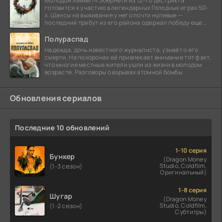
Молодой Хеймитч Эбернети из 12-го дистрикта
готовится к участию в легендарных Голодных играх 50-
х. Шансы на выживание у него почти нулевые —
последний трибут из его района одержал победу еще
сорок
Полураспад
Надежда, дочь известного журналиста, узнаёт о его
смерти. На похоронах её привлекает внимание тот факт,
что многие местные жители ушли из жизни в молодом
возрасте. Разговоры о взрывах атомной бомбы
Обновления сериалов
Последние 10 обновлений
1-10 серия
Бункер
(Dragon Money
Studio, Coldfilm,
(1-3 сезон)
Оригинальный)
1-8 серия
Шугар
(Dragon Money
Studio, Coldfilm,
(1-2 сезон)
Субтитры)