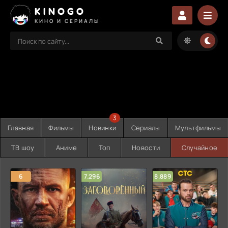
KINOGO
КИНО И СЕРИАЛЫ
3
Главная
Фильмы
Новинки
Сериалы
Мультфильмы
ТВ шоу
Аниме
Топ
Новости
Случайное
6
7.296
8.889