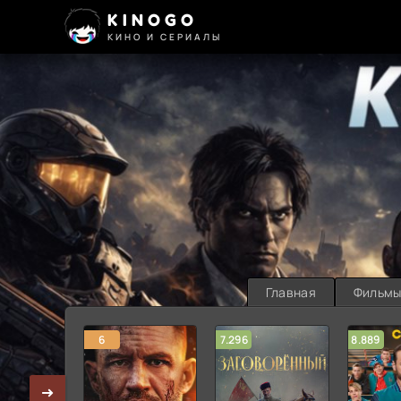
KINOGO
КИНО И СЕРИАЛЫ
Главная
Фильм
6
7.296
8.889