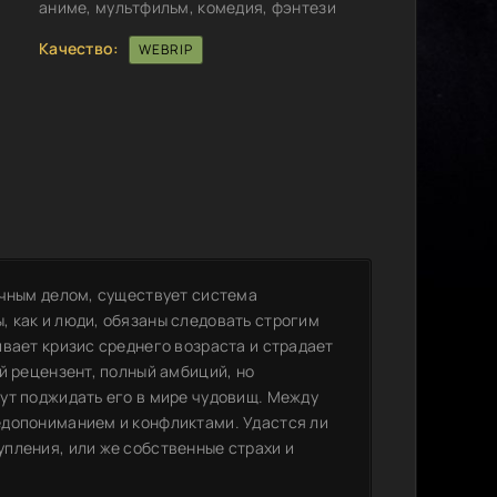
аниме, мультфильм, комедия, фэнтези
Качество:
WEBRIP
ычным делом, существует система
 как и люди, обязаны следовать строгим
вает кризис среднего возраста и страдает
й рецензент, полный амбиций, но
ут поджидать его в мире чудовищ. Между
едопониманием и конфликтами. Удастся ли
пления, или же собственные страхи и