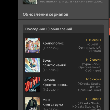
местные жители ушли из жизни в молодом
возрасте. Разговоры о взрывах атомной
бомбы
Обновления сериалов
Последние 10 обновлений
1-13 серия
Крапополис
(Coldfilm,
Оригинальный,
(1-3 сезон)
TVShows)
1-10 серия
Время
(Украинский,
приключений:
Оригинальный,
Фионна и Кейк
(1-2 сезон)
Субтитры)
1-10 серия
Бэтмен:
(HDrezka Studio,
Крестоносец в
LostFilm,
плаще
(1-2 сезон)
Оригинальный)
1-10 серия
Мэр
(HDrezka Studio,
Кингстауна
HDrezka Studio. 18+,
(1-4 сезон)
LostFilm)