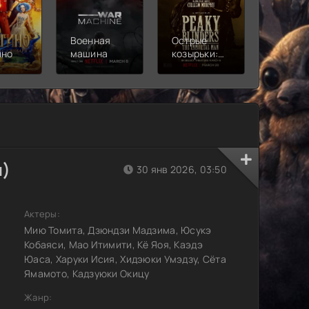
Военная
Острые
Чебура
ино
машина
козырьки:
2
Бессмертный
человек
н)
30 янв 2026, 03:50
Актеры:
Мию Томита, Дзюндзи Мадзима, Юсукэ
Кобаяси, Мао Итимити, Кё Яоя, Каэдэ
Юаса, Харуки Исия, Хидэюки Умэдзу, Сёта
Ямамото, Кадзуюки Окицу
Жанр: