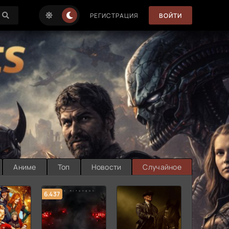
РЕГИСТРАЦИЯ
ВОЙТИ
Аниме
Топ
Новости
Случайное
6.437
7.187