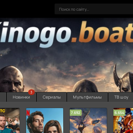
3
ы
Новинки
Сериалы
Мультфильмы
ТВ шоу
7.692
6.654