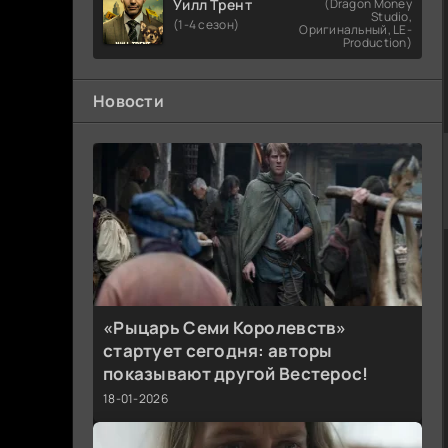
Уилл Трент
(Dragon Money
Studio,
(1-4 сезон)
Оригинальный, LE-
Production)
Новости
«Рыцарь Семи Королевств»
стартует сегодня: авторы
показывают другой Вестерос!
18-01-2026