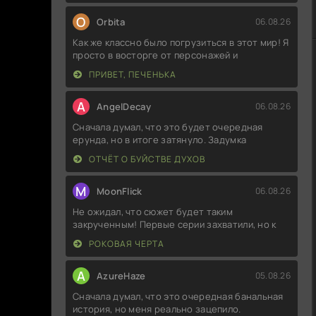
O
Orbita
06.08.26
Как же классно было погрузиться в этот мир! Я
просто в восторге от персонажей и
ПРИВЕТ, ПЕЧЕНЬКА
A
AngelDecay
06.08.26
Сначала думал, что это будет очередная
ерунда, но в итоге затянуло. Задумка
ОТЧЁТ О БУЙСТВЕ ДУХОВ
M
MoonFlick
06.08.26
Не ожидал, что сюжет будет таким
закрученным! Первые серии захватили, но к
РОКОВАЯ ЧЕРТА
A
AzureHaze
05.08.26
Сначала думал, что это очередная банальная
история, но меня реально зацепило.