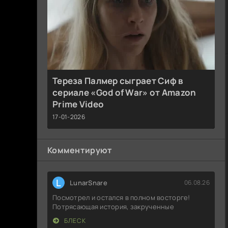
Тереза Палмер сыграет Сиф в
сериале «God of War» от Amazon
Prime Video
17-01-2026
Комментируют
L
LunarSnare
06.08.26
Посмотрел и остался в полном восторге!
Потрясающая история, закрученные
БЛЕСК