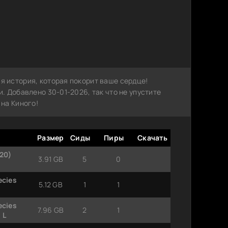
 история, которая покорит ваше сердце!
 Добавлено 30-01-2026, так что не упустите
на Киного!
Размер
Сиды
Пиры
Скачать
20)
3.91 GB
5
0
ecies
5.12 GB
1
1
ecies
7.96 GB
2
1
 L