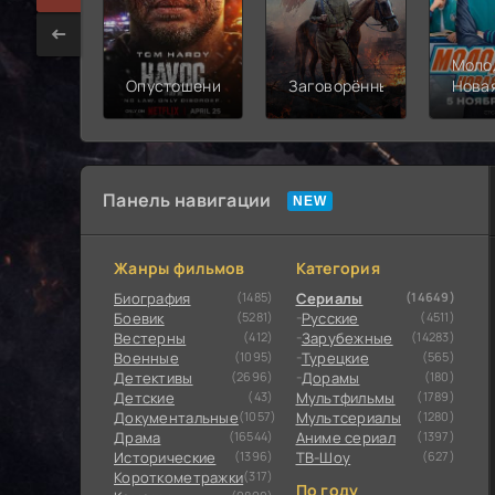
Моло
Опустошение
Заговорённый
Нова
смен
Панель навигации
Жанры фильмов
Категория
Биография
(1485)
Сериалы
(14649)
Боевик
(5281)
Русские
(4511)
Вестерны
(412)
Зарубежные
(14283)
Военные
(1095)
Турецкие
(565)
Детективы
(2696)
Дорамы
(180)
Детские
(43)
Мультфильмы
(1789)
Документальные
(1057)
Мультсериалы
(1280)
Драма
(16544)
Аниме сериал
(1397)
Исторические
(1396)
ТВ-Шоу
(627)
Короткометражки
(317)
По году