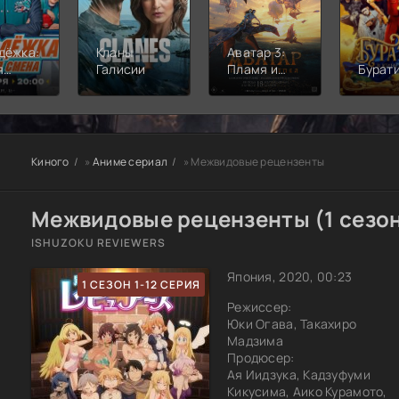
дёжка:
Кланы
Аватар 3:
я
Галисии
Пламя и
Бурат
а
пепел
Киного
»
Аниме сериал
» Межвидовые рецензенты
Межвидовые рецензенты (1 сезо
ISHUZOKU REVIEWERS
Япония, 2020, 00:23
1 СЕЗОН 1-12 СЕРИЯ
Режиссер:
Юки Огава, Такахиро
Мадзима
Продюсер:
Ая Иидзука, Кадзуфуми
Кикусима, Аико Курамото,