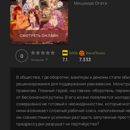
Мицухиро Огата
СМОТРЕТЬ ОНЛАЙН
0
7.1
7.333
0
Голосов:
В обществе, где оборотни, вампиры и демоны стали об
рецензирования для поддержания равновесия. Монстры,
правилам. Главный герой, наставник-оборотень, пережи
от бесконечной рутины. В его жизни появляется молодо
совершенно не готовый к неожиданностям, которые мог
ними возникает сложный рабочий союз, наполненный н
им совместными усилиями разгадать запутанные престу
предрассудки разрушат их партнёрство?