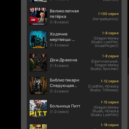
Великолепная
1-100 серия
пятёрка
(Не требуется)
(1-8 сезон)
1-8 серия
Ходячие
(Dragon Money
мертвецы:
Studio, LostFilm,
Мертвый
(1-3 сезон)
ViruseProject)
город
1-8 серия
Дом Дракона
(Оригинальный,
Dragon Money
(1-3 сезон)
Studio, Syncmer)
Библиотекари:
1-12 серия
Следующая
(Coldfilm, HDrezka
Studio, TVShows)
глава
(1-2 сезон)
1-15 серия
Больница Питт
(Dragon Money
Studio, HDrezka
(1-2 сезон)
Studio, LostFilm)
1-18 серия