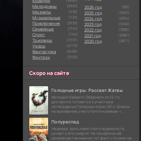
Комедии
(9890)
Мелодрамы
(5991)
2026 год
(182)
Мюзиклы
(435)
2025 год
(1660)
Музыкальные
(733)
2024 год
(2504)
Приключения
(2535)
2023 год
(3345)
Семейные
(1761)
2022 год
(3282)
Cпорт
(704)
2021 год
(2987)
Триллеры
(7737)
2020 год
(2877)
Ужасы
(4779)
Фантастика
(2436)
Фэнтези
(2105)
Скоро на сайте
Голодные игры: Рассвет Жатвы
Молодой Хеймитч Эбернети из 12-го
дистрикта готовится к участию в
легендарных Голодных играх 50-х. Шансы
на выживание у него почти нулевые —
последний трибут из его района одержал
победу еще сорок
Полураспад
Надежда, дочь известного журналиста,
узнаёт о его смерти. На похоронах её
привлекает внимание тот факт, что многие