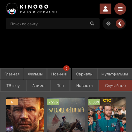
KINOGO
КИНО И СЕРИАЛЫ
3
Главная
Фильмы
Новинки
Сериалы
Мультфильмы
ТВ шоу
Аниме
Топ
Новости
Случайное
6
7.296
8.889