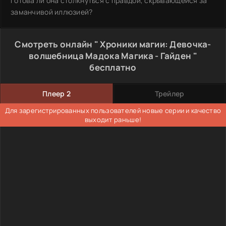
готова ли она столкнуться с правдой, скрывающейся за
заманчивой иллюзией?
Смотреть онлайн " Хроники магии: Девочка-
волшебница Мадока Магика - Гайден "
бесплатно
Плеер 2
Трейлер
Для зарегистрированных пользователей новые серии и качество
выходит раньше!