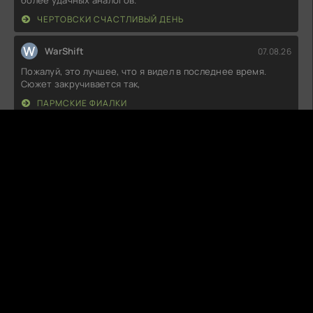
более удачных аналогов.
ЧЕРТОВСКИ СЧАСТЛИВЫЙ ДЕНЬ
W
WarShift
07.08.26
Пожалуй, это лучшее, что я видел в последнее время.
Сюжет закручивается так,
ПАРМСКИЕ ФИАЛКИ
S
SoulDancer
07.08.26
Не знаю, что на меня нашло, но каждая серия – как на
сердце тяжело. Сюжет
КАКИЕ КОРАБЛИ Я СЖЕГ