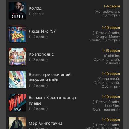
1-4 серия
Холод
(Не требуется,
(1 сезон)
Субтитры)
1-10 серия
Люди Икс ’97
(HDrezka Studio,
Dragon Money
(1-2 сезон)
Studio, Субтитры)
1-13 серия
Крапополис
(Coldfilm,
Оригинальный,
(1-3 сезон)
TVShows)
1-10 серия
Время приключений:
(Украинский,
Фионна и Кейк
Оригинальный,
(1-2 сезон)
Субтитры)
1-10 серия
Бэтмен: Крестоносец в
(HDrezka Studio,
плаще
LostFilm,
(1-2 сезон)
Оригинальный)
1-10 серия
Мэр Кингстауна
(HDrezka Studio,
HDrezka Studio. 18+,
(1-4 сезон)