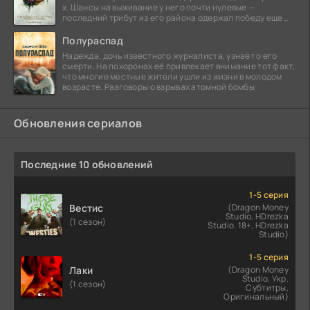
х. Шансы на выживание у него почти нулевые —
последний трибут из его района одержал победу еще
сорок
Полураспад
Надежда, дочь известного журналиста, узнаёт о его
смерти. На похоронах её привлекает внимание тот факт,
что многие местные жители ушли из жизни в молодом
возрасте. Разговоры о взрывах атомной бомбы
Обновления сериалов
Последние 10 обновлений
1-5 серия
Вестис
(Dragon Money
Studio, HDrezka
(1 сезон)
Studio. 18+, HDrezka
Studio)
1-5 серия
Лаки
(Dragon Money
Studio, Укр.
(1 сезон)
Субтитры,
Оригинальный)