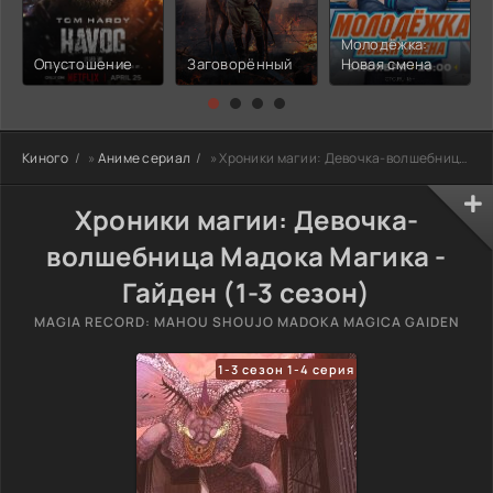
Молодёжка:
Опустошение
Заговорённый
Новая смена
Киного
»
Аниме сериал
» Хроники магии: Девочка-волшебница Мадока Магика - Гайден
Хроники магии: Девочка-
волшебница Мадока Магика -
Гайден (1-3 сезон)
MAGIA RECORD: MAHOU SHOUJO MADOKA MAGICA GAIDEN
1-3 сезон 1-4 серия