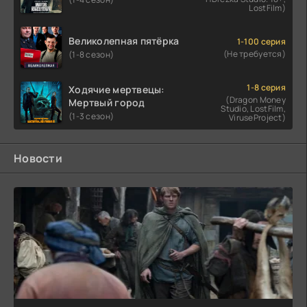
LostFilm)
Великолепная пятёрка
1-100 серия
(Не требуется)
(1-8 сезон)
1-8 серия
Ходячие мертвецы:
(Dragon Money
Мертвый город
Studio, LostFilm,
(1-3 сезон)
ViruseProject)
Новости