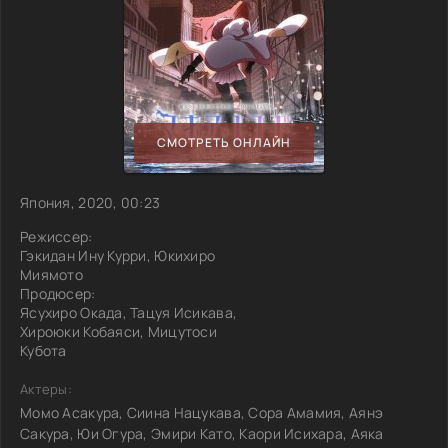
СМОТРЕТЬ ОНЛАЙН
Япония, 2020, 00:23
Режиссер:
Гэкидан Ину Курри, Юкихиро
Миямото
Продюсер:
Ясухиро Окада, Тацуя Исикава,
Хироюки Кобаяси, Мицутоси
Кубота
Актеры:
Момо Асакура, Сиина Нацукава, Сора Амамия, Аянэ
Сакура, Юи Огура, Эмири Като, Каори Исихара, Аяка