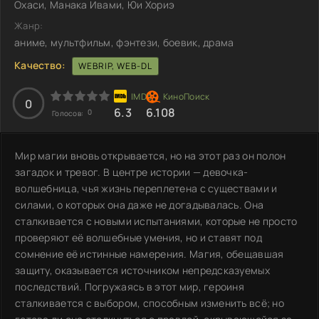
Охаси, Манака Ивами, Юи Хориэ
Жанр:
аниме, мультфильм, фэнтези, боевик, драма
Качество:
WEBRIP, WEB-DL
0
6.3
6.108
0
Голосов:
Мир магии вновь открывается, но на этот раз он полон
загадок и тревог. В центре истории — девочка-
волшебница, чья жизнь переплетена с существами и
силами, о которых она даже не догадывалась. Она
сталкивается с новыми испытаниями, которые не просто
проверяют её волшебные умения, но и ставят под
сомнение её истинные намерения. Магия, обещавшая
защиту, оказывается источником непредсказуемых
последствий. Погружаясь в этот мир, героиня
сталкивается с выбором, способным изменить всё; но