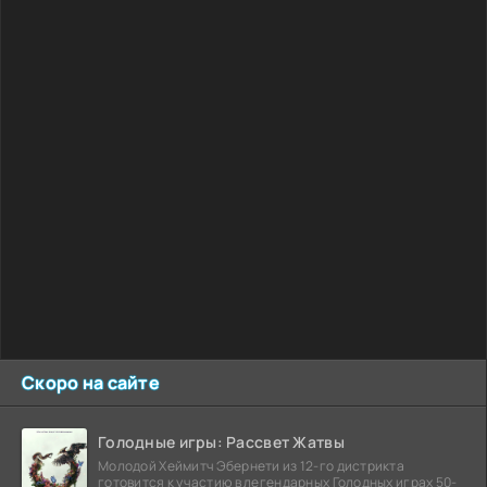
Скоро на сайте
Голодные игры: Рассвет Жатвы
Молодой Хеймитч Эбернети из 12-го дистрикта
готовится к участию в легендарных Голодных играх 50-