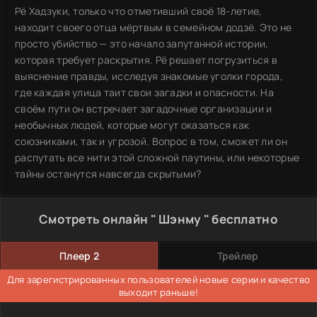
Рё Хадзуки, только что отметивший своё 18-летие,
находит своего отца мёртвым в семейном додзё. Это не
просто убийство — это начало запутанной истории,
которая требует раскрытия. Рё решает погрузиться в
выяснение правды, исследуя знакомые уголки города,
где каждая улица таит свои загадки и опасности. На
своём пути он встречает загадочные организации и
необычных людей, которые могут оказаться как
союзниками, так и угрозой. Вопрос в том, сможет ли он
распутать все нити этой сложной паутины, или некоторые
тайны останутся навсегда скрытыми?
Смотреть онлайн " Шэнму " бесплатно
Плеер 2
Трейлер
Для зарегистрированных пользователей новые серии и качество
выходит раньше!