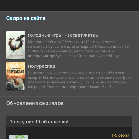
Скоро на сайте
Голодные игры: Рассвет Жатвы
Молодой Хеймитч Эбернети из 12-го дистрикта
готовится к участию в легендарных Голодных играх 50-
х. Шансы на выживание у него почти нулевые —
последний трибут из его района одержал победу еще
сорок
Полураспад
Надежда, дочь известного журналиста, узнаёт о его
смерти. На похоронах её привлекает внимание тот факт,
что многие местные жители ушли из жизни в молодом
возрасте. Разговоры о взрывах атомной бомбы
Обновления сериалов
Последние 10 обновлений
1-5 серия