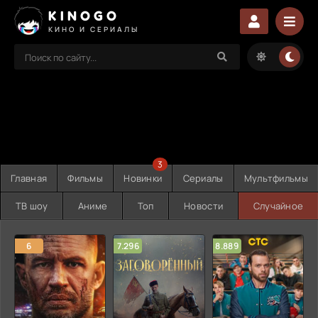
KINOGO
КИНО И СЕРИАЛЫ
3
Главная
Фильмы
Новинки
Сериалы
Мультфильмы
ТВ шоу
Аниме
Топ
Новости
Случайное
6
7.296
8.889