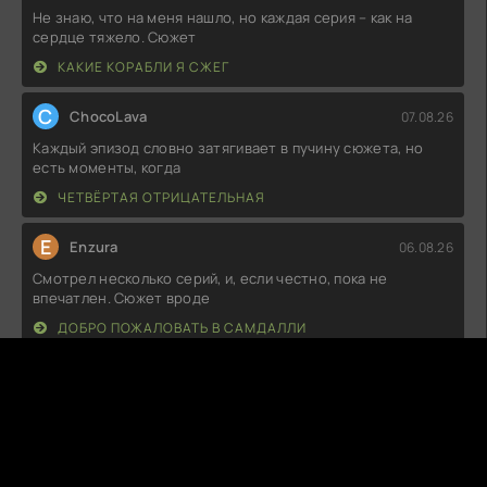
Не знаю, что на меня нашло, но каждая серия – как на
сердце тяжело. Сюжет
КАКИЕ КОРАБЛИ Я СЖЕГ
C
ChocoLava
07.08.26
Каждый эпизод словно затягивает в пучину сюжета, но
есть моменты, когда
ЧЕТВЁРТАЯ ОТРИЦАТЕЛЬНАЯ
E
Enzura
06.08.26
Смотрел несколько серий, и, если честно, пока не
впечатлен. Сюжет вроде
ДОБРО ПОЖАЛОВАТЬ В САМДАЛЛИ
N
NeonTiger
06.08.26
Как же я разочарован! Начало весьма интригующее, но
быстро стало скучно.
ОСТРОВ БРАВА