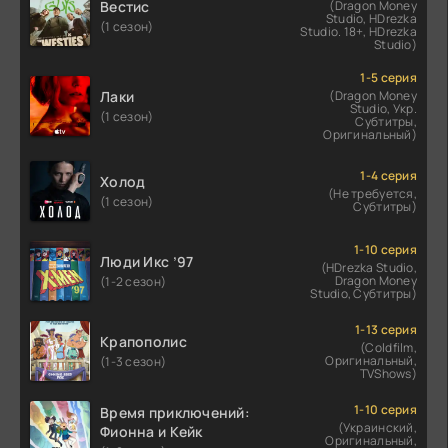
Вестис
(Dragon Money
Studio, HDrezka
(1 сезон)
Studio. 18+, HDrezka
Studio)
1-5 серия
Лаки
(Dragon Money
Studio, Укр.
(1 сезон)
Субтитры,
Оригинальный)
1-4 серия
Холод
(Не требуется,
(1 сезон)
Субтитры)
1-10 серия
Люди Икс ’97
(HDrezka Studio,
Dragon Money
(1-2 сезон)
Studio, Субтитры)
1-13 серия
Крапополис
(Coldfilm,
Оригинальный,
(1-3 сезон)
TVShows)
1-10 серия
Время приключений:
(Украинский,
Фионна и Кейк
Оригинальный,