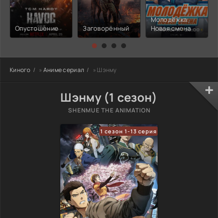
Молодёжка:
Опустошение
Заговорённый
Новая смена
Киного
»
Аниме сериал
» Шэнму
Шэнму (1 сезон)
SHENMUE THE ANIMATION
1 сезон 1-13 серия