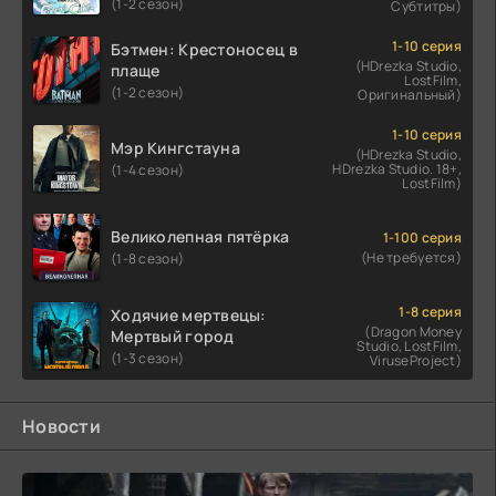
(1-2 сезон)
Субтитры)
1-10 серия
Бэтмен: Крестоносец в
(HDrezka Studio,
плаще
LostFilm,
(1-2 сезон)
Оригинальный)
1-10 серия
Мэр Кингстауна
(HDrezka Studio,
HDrezka Studio. 18+,
(1-4 сезон)
LostFilm)
Великолепная пятёрка
1-100 серия
(Не требуется)
(1-8 сезон)
1-8 серия
Ходячие мертвецы:
(Dragon Money
Мертвый город
Studio, LostFilm,
(1-3 сезон)
ViruseProject)
Новости