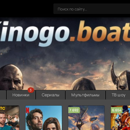
3
ы
Новинки
Сериалы
Мультфильмы
ТВ шоу
7.692
6.654