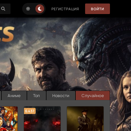
РЕГИСТРАЦИЯ
ВОЙТИ
Аниме
Топ
Новости
Случайное
6.437
7.187