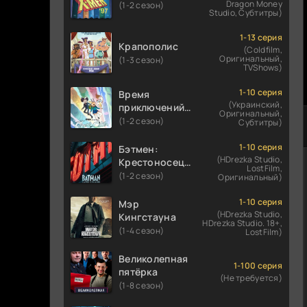
Dragon Money
(1-2 сезон)
Studio, Субтитры)
1-13 серия
Крапополис
(Coldfilm,
Оригинальный,
(1-3 сезон)
TVShows)
1-10 серия
Время
(Украинский,
приключений:
Оригинальный,
Фионна и Кейк
(1-2 сезон)
Субтитры)
1-10 серия
Бэтмен:
(HDrezka Studio,
Крестоносец в
LostFilm,
плаще
(1-2 сезон)
Оригинальный)
1-10 серия
Мэр
(HDrezka Studio,
Кингстауна
HDrezka Studio. 18+,
(1-4 сезон)
LostFilm)
Великолепная
1-100 серия
пятёрка
(Не требуется)
(1-8 сезон)