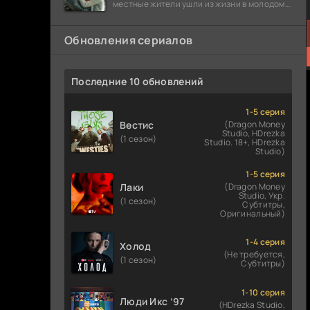
местные жители ушли из жизни в молодом
возрасте. Разговоры о взрывах атомной
бомбы
Обновления сериалов
Последние 10 обновлений
1-5 серия
Вестис
(Dragon Money
Studio, HDrezka
(1 сезон)
Studio. 18+, HDrezka
Studio)
1-5 серия
Лаки
(Dragon Money
Studio, Укр.
(1 сезон)
Субтитры,
Оригинальный)
1-4 серия
Холод
(Не требуется,
(1 сезон)
Субтитры)
1-10 серия
Люди Икс ’97
(HDrezka Studio,