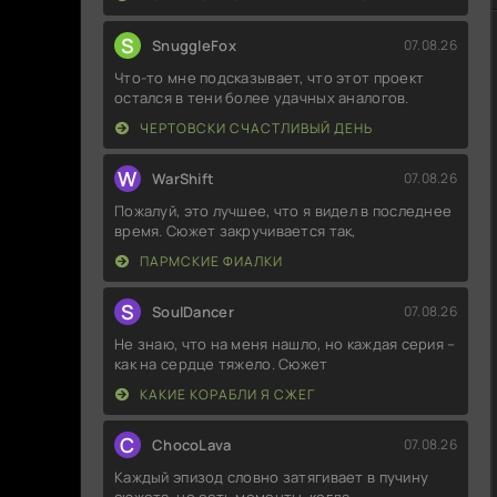
S
SnuggleFox
07.08.26
Что-то мне подсказывает, что этот проект
остался в тени более удачных аналогов.
ЧЕРТОВСКИ СЧАСТЛИВЫЙ ДЕНЬ
W
WarShift
07.08.26
Пожалуй, это лучшее, что я видел в последнее
время. Сюжет закручивается так,
ПАРМСКИЕ ФИАЛКИ
S
SoulDancer
07.08.26
Не знаю, что на меня нашло, но каждая серия –
как на сердце тяжело. Сюжет
КАКИЕ КОРАБЛИ Я СЖЕГ
C
ChocoLava
07.08.26
Каждый эпизод словно затягивает в пучину
сюжета, но есть моменты, когда