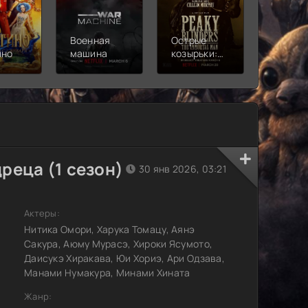
Военная
Острые
Чебура
ино
машина
козырьки:
2
Бессмертный
человек
реца (1 сезон)
30 янв 2026, 03:21
Актеры:
Нитика Омори, Харука Томацу, Аянэ
Сакура, Аюму Мурасэ, Хироки Ясумото,
Даисукэ Хиракава, Юи Хориэ, Ари Одзава,
Манами Нумакура, Минами Хината
Жанр: