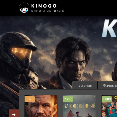
KINOGO
КИНО И СЕРИАЛЫ
Главная
Фильм
6
7.296
8.889