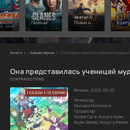
дёжка:
Кланы
Аватар 3:
я
Галисии
Пламя и
Бурат
а
пепел
Киного
»
Аниме сериал
» Она представилась ученицей мудреца
Она представилась ученицей муд
CONTRADICTIONS
Япония, 2022, 00:23
1 СЕЗОН 1-12 СЕРИЯ
Режиссер:
Кэитаро Мотонага
Продюсер:
Акира Суга, Косукэ Араи,
Адам Зенер, Мицугу Ивано