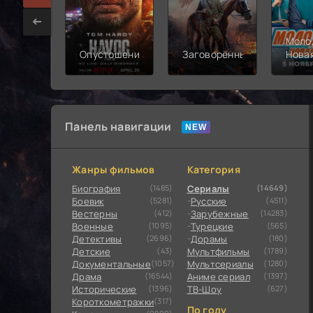
Моло
Опустошение
Заговорённый
Нова
смен
Панель навигации
Жанры фильмов
Категория
Биография
(1485)
Сериалы
(14649)
Боевик
(5281)
Русские
(4511)
Вестерны
(412)
Зарубежные
(14283)
Военные
(1095)
Турецкие
(565)
Детективы
(2696)
Дорамы
(180)
Детские
(43)
Мультфильмы
(1789)
Документальные
(1057)
Мультсериалы
(1280)
Драма
(16544)
Аниме сериал
(1397)
Исторические
(1396)
ТВ-Шоу
(627)
Короткометражки
(317)
По году