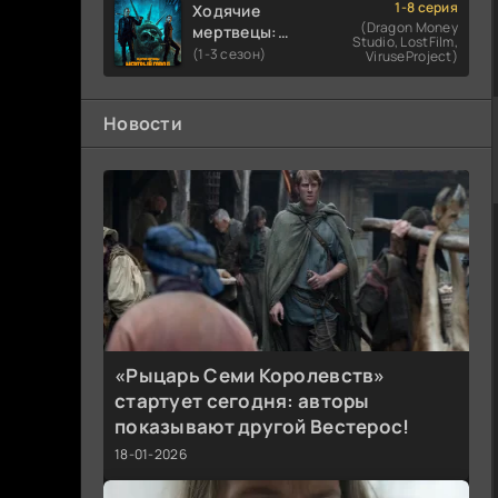
1-8 серия
Ходячие
(Dragon Money
мертвецы:
Studio, LostFilm,
Мертвый
(1-3 сезон)
ViruseProject)
город
Новости
«Рыцарь Семи Королевств»
стартует сегодня: авторы
показывают другой Вестерос!
18-01-2026