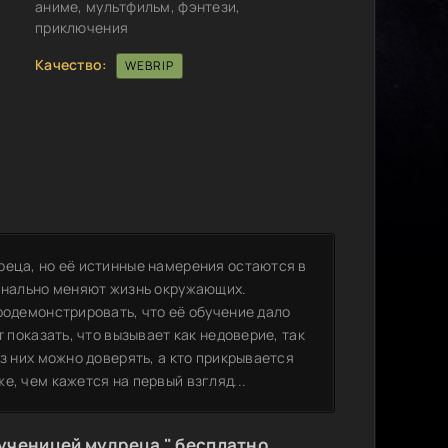
аниме, мультфильм, фэнтези,
приключения
Качество:
WEBRIP
реца, но её истинные намерения остаются в
динально меняют жизнь окружающих.
родемонстрировать, что её обучение дало
т показать, что вызывает как недоверие, так
з них можно доверять, а кто прикрывается
е, чем кажется на первый взгляд...
ученицей мудреца " бесплатно