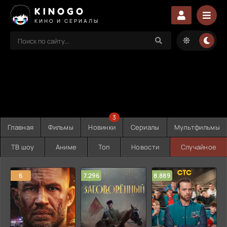
KINOGO
КИНО И СЕРИАЛЫ
3
Главная
Фильмы
Новинки
Сериалы
Мультфильмы
ТВ шоу
Аниме
Топ
Новости
Случайное
6
7.296
8.889