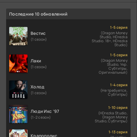
Последние 10 обновлений
1-5 серия
Вестис
(Dragon Money
Studio, HDrezka
(1 сезон)
Studio. 18+, HDrezka
Studio)
1-5 серия
Лаки
(Dragon Money
Studio, Укр.
(1 сезон)
Субтитры,
Оригинальный)
1-4 серия
Холод
(Не требуется,
(1 сезон)
Субтитры)
1-10 серия
Люди Икс ’97
(HDrezka Studio,
Dragon Money
(1-2 сезон)
Studio, Субтитры)
1-13 серия
Крапополис