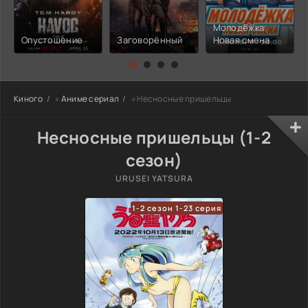
Молодёжка:
Опустошение
Заговорённый
Новая смена
Киного
»
Аниме сериал
» Несносные пришельцы
Несносные пришельцы (1-2
сезон)
URUSEI YATSURA
1-2 сезон 1-23 серия