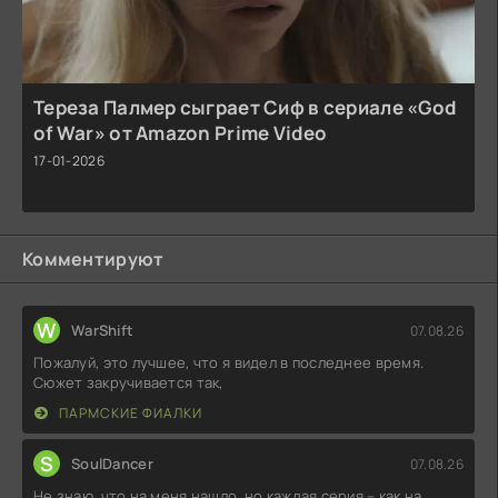
Тереза Палмер сыграет Сиф в сериале «God
of War» от Amazon Prime Video
17-01-2026
Комментируют
W
WarShift
07.08.26
Пожалуй, это лучшее, что я видел в последнее время.
Сюжет закручивается так,
ПАРМСКИЕ ФИАЛКИ
S
SoulDancer
07.08.26
Не знаю, что на меня нашло, но каждая серия – как на