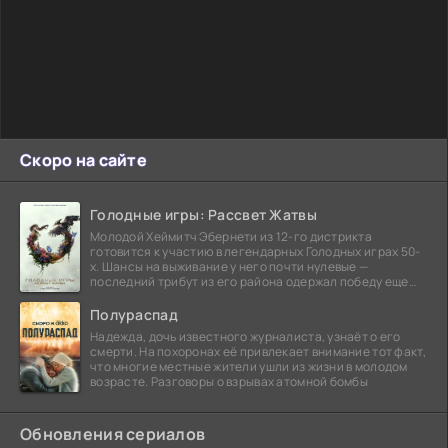
Скоро на сайте
Голодные игры: Рассвет Жатвы
Молодой Хеймитч Эбернети из 12-го дистрикта
готовится к участию в легендарных Голодных играх 50-
х. Шансы на выживание у него почти нулевые —
последний трибут из его района одержал победу еще
сорок
Полураспад
Надежда, дочь известного журналиста, узнаёт о его
смерти. На похоронах её привлекает внимание тот факт,
что многие местные жители ушли из жизни в молодом
возрасте. Разговоры о взрывах атомной бомбы
Обновления сериалов