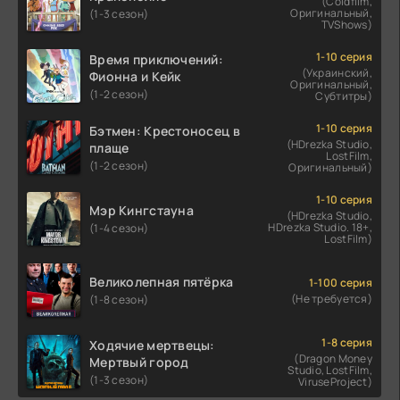
(Coldfilm,
Оригинальный,
(1-3 сезон)
TVShows)
1-10 серия
Время приключений:
(Украинский,
Фионна и Кейк
Оригинальный,
(1-2 сезон)
Субтитры)
1-10 серия
Бэтмен: Крестоносец в
(HDrezka Studio,
плаще
LostFilm,
(1-2 сезон)
Оригинальный)
1-10 серия
Мэр Кингстауна
(HDrezka Studio,
HDrezka Studio. 18+,
(1-4 сезон)
LostFilm)
Великолепная пятёрка
1-100 серия
(Не требуется)
(1-8 сезон)
1-8 серия
Ходячие мертвецы:
(Dragon Money
Мертвый город
Studio, LostFilm,
(1-3 сезон)
ViruseProject)