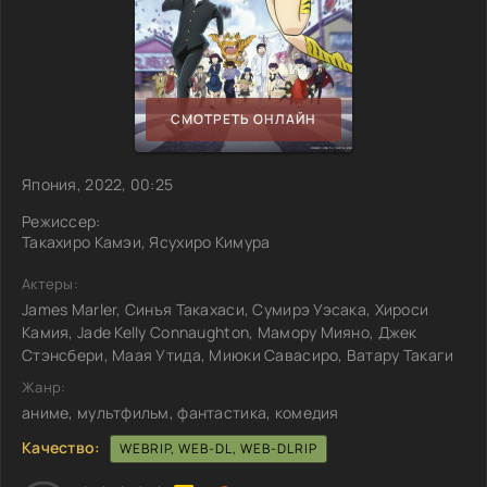
СМОТРЕТЬ ОНЛАЙН
Япония, 2022, 00:25
Режиссер:
Такахиро Камэи, Ясухиро Кимура
Актеры:
James Marler, Синъя Такахаси, Сумирэ Уэсака, Хироси
Камия, Jade Kelly Connaughton, Мамору Мияно, Джек
Стэнсбери, Маая Утида, Миюки Савасиро, Ватару Такаги
Жанр:
аниме, мультфильм, фантастика, комедия
Качество:
WEBRIP, WEB-DL, WEB-DLRIP