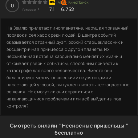
0
7.1
6.752
1
Голосов:
На Землю прилетают инопланетяне, нарушая привычный
порядок и сея хаос среди людей. В центре событий
оказывается странный дуэт: робкий старшеклассник и
эксцентричная принцесса с другой планеты. Их
неожиданная встреча кардинально меняет их жизни и
открывает двери к событиям, способным привести к
катастрофе для всего человечества. Вместе они
балансируют между юношескими неурядицами и
нарастающей угрозой, вынуждены искать нестандартные
решения. Но смогут ли они справиться с
надвигающимися проблемами или всё выйдет из-под
контроля?
Смотреть онлайн " Несносные пришельцы "
бесплатно