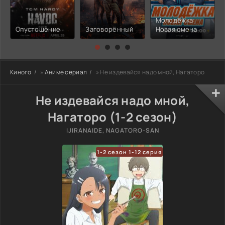
Молодёжка:
Опустошение
Заговорённый
Новая смена
Киного
»
Аниме сериал
» Не издевайся надо мной, Нагаторо
Не издевайся надо мной,
Нагаторо (1-2 сезон)
IJIRANAIDE, NAGATORO-SAN
1-2 сезон 1-12 серия