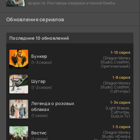
возрасте. Разговоры о взрывах атомной бомбы
Обновления сериалов
Последние 10 обновлений
1-10 серия
Бункер
(Dragon Money
Studio, Coldfilm,
(1-3 сезон)
Оригинальный)
1-8 серия
Шугар
(Dragon Money
Studio, Coldfilm,
(1-2 сезон)
Субтитры)
1-34 серия
Легенда о розовых
(Light Breeze,
облаках
Субтитры,
(1 сезон)
DubLik.TV)
1-5 серия
Вестис
(Dragon Money
Studio, HDrezka
(1 сезон)