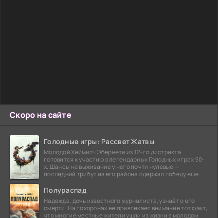
Скоро на сайте
Голодные игры: Рассвет Жатвы
Молодой Хеймитч Эбернети из 12-го дистрикта
готовится к участию в легендарных Голодных играх 50-
х. Шансы на выживание у него почти нулевые —
последний трибут из его района одержал победу еще
сорок
Полураспад
Надежда, дочь известного журналиста, узнаёт о его
смерти. На похоронах её привлекает внимание тот факт,
что многие местные жители ушли из жизни в молодом