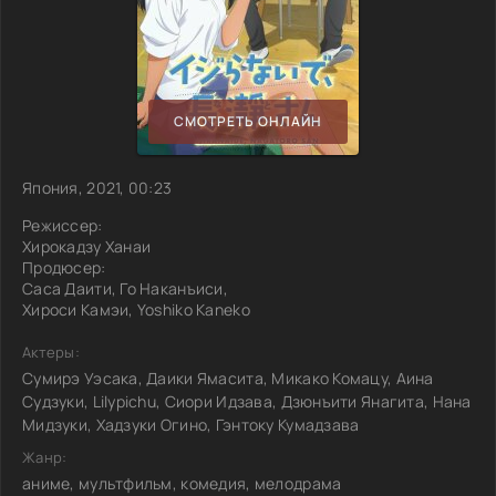
СМОТРЕТЬ ОНЛАЙН
Япония, 2021, 00:23
Режиссер:
Хирокадзу Ханаи
Продюсер:
Саса Даити, Го Наканъиси,
Хироси Камэи, Yoshiko Kaneko
Актеры:
Сумирэ Уэсака, Даики Ямасита, Микако Комацу, Аина
Судзуки, Lilypichu, Сиори Идзава, Дзюнъити Янагита, Нана
Мидзуки, Хадзуки Огино, Гэнтоку Кумадзава
Жанр:
аниме, мультфильм, комедия, мелодрама