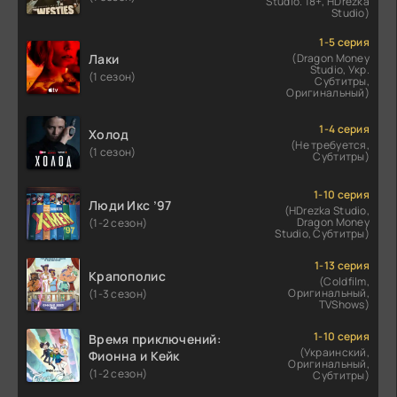
Studio. 18+, HDrezka
Studio)
1-5 серия
Лаки
(Dragon Money
Studio, Укр.
(1 сезон)
Субтитры,
Оригинальный)
1-4 серия
Холод
(Не требуется,
(1 сезон)
Субтитры)
1-10 серия
Люди Икс ’97
(HDrezka Studio,
Dragon Money
(1-2 сезон)
Studio, Субтитры)
1-13 серия
Крапополис
(Coldfilm,
Оригинальный,
(1-3 сезон)
TVShows)
1-10 серия
Время приключений:
(Украинский,
Фионна и Кейк
Оригинальный,
(1-2 сезон)
Субтитры)