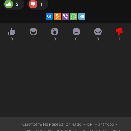
2
1
0
0
0
0
0
1
Смотреть Не издевайся надо мной, Нагаторо –
захватывающая история, которая покорит ваше