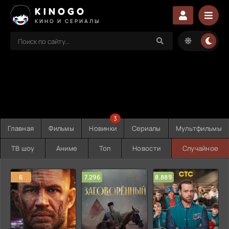
KINOGO
КИНО И СЕРИАЛЫ
3
Главная
Фильмы
Новинки
Сериалы
Мультфильмы
ТВ шоу
Аниме
Топ
Новости
Случайное
6
7.296
8.889