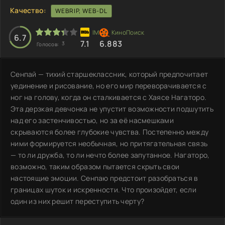
Качество:
WEBRIP, WEB-DL
6.7
7.1
6.883
3
Голосов:
Сенпай — тихий старшеклассник, который предпочитает
уединение и рисование, но его мир переворачивается с
ног на голову, когда он сталкивается с Хаясе Нагаторо.
Эта дерзкая девчонка не упустит возможности подшутить
над его застенчивостью, но за её насмешками
скрываются более глубокие чувства. Постепенно между
ними формируется необычная, но притягательная связь
— то ли дружба, то ли нечто более запутанное. Нагаторо,
возможно, таким образом пытается скрыть свои
настоящие эмоции. Сенпаю предстоит разобраться в
границах шуток и искренности. Что произойдет, если
один из них решит переступить черту?