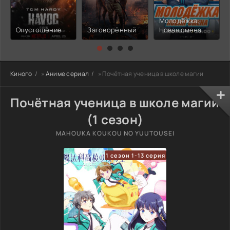
Молодёжка:
Опустошение
Заговорённый
Новая смена
Киного
»
Аниме сериал
» Почётная ученица в школе магии
Почётная ученица в школе магии
(1 сезон)
MAHOUKA KOUKOU NO YUUTOUSEI
1 сезон 1-13 серия