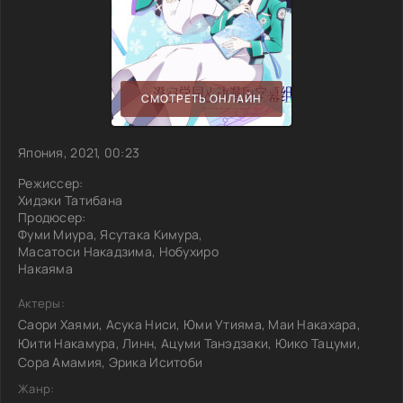
СМОТРЕТЬ ОНЛАЙН
Япония, 2021, 00:23
Режиссер:
Хидэки Татибана
Продюсер:
Фуми Миура, Ясутака Кимура,
Масатоси Накадзима, Нобухиро
Накаяма
Актеры:
Саори Хаями, Асука Ниси, Юми Утияма, Маи Накахара,
Юити Накамура, Линн, Ацуми Танэдзаки, Юико Тацуми,
Сора Амамия, Эрика Иситоби
Жанр: