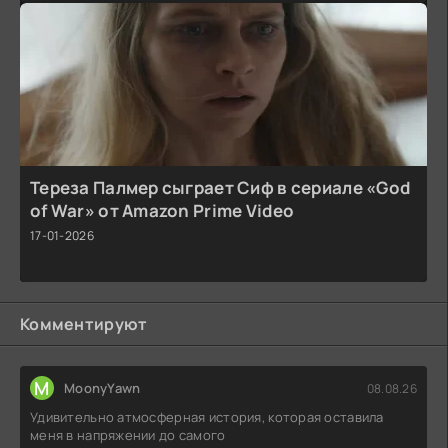
Тереза Палмер сыграет Сиф в сериале «God
of War» от Amazon Prime Video
17-01-2026
Комментируют
M
MoonyYawn
08.08.26
Удивительно атмосферная история, которая оставила
меня в напряжении до самого