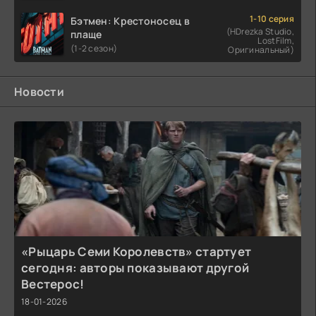
1-10 серия
Бэтмен: Крестоносец в
(HDrezka Studio,
плаще
LostFilm,
(1-2 сезон)
Оригинальный)
Новости
«Рыцарь Семи Королевств» стартует
сегодня: авторы показывают другой
Вестерос!
18-01-2026