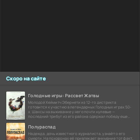
Скоро на сайте
Голодные игры: Рассвет Жатвы
Молодой Хеймитч Эбернети из 12-го дистрикта
готовится к участию в легендарных Голодных играх 50-
х. Шансы на выживание у него почти нулевые —
последний трибут из его района одержал победу еще
сорок
Полураспад
Надежда, дочь известного журналиста, узнаёт о его
смерти. На похоронах её привлекает внимание тот факт,