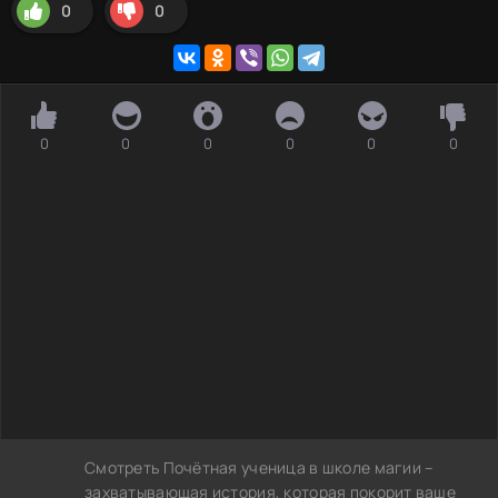
0
0
0
0
0
0
0
0
Смотреть Почётная ученица в школе магии –
захватывающая история, которая покорит ваше