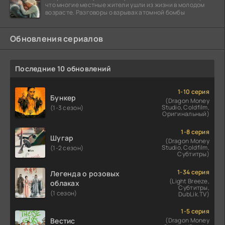
что многие местные жители ушли из жизни в молодом
возрасте. Разговоры о взрывах атомной бомбы
Обновления сериалов
Последние 10 обновлений
1-10 серия
Бункер
(Dragon Money
Studio, Coldfilm,
(1-3 сезон)
Оригинальный)
1-8 серия
Шугар
(Dragon Money
Studio, Coldfilm,
(1-2 сезон)
Субтитры)
1-34 серия
Легенда о розовых
(Light Breeze,
облаках
Субтитры,
(1 сезон)
DubLik.TV)
1-5 серия
Вестис
(Dragon Money