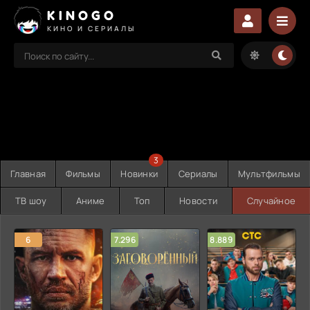
KINOGO
КИНО И СЕРИАЛЫ
3
Главная
Фильмы
Новинки
Сериалы
Мультфильмы
ТВ шоу
Аниме
Топ
Новости
Случайное
6
7.296
8.889