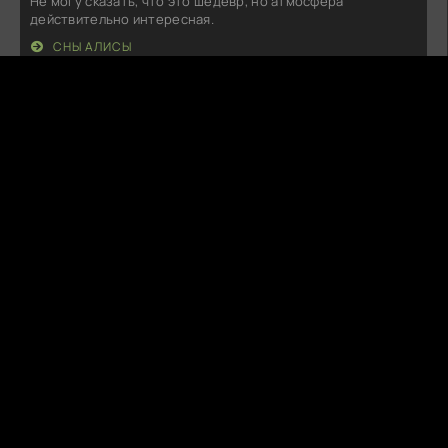
Не могу сказать, что это шедевр, но атмосфера
действительно интересная.
СНЫ АЛИСЫ
A
Arvyn
07.08.26
Ну, что сказать… Задумка неплохая, но как-то всё
затянуто. Персонажи
ГОСПОЖА