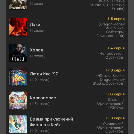
Studio, HDrezka
(1 сезон)
Studio. 18+, HDrezka
Studio)
1-5 серия
Лаки
(Dragon Money
Studio, Укр.
(1 сезон)
Субтитры,
Оригинальный)
1-4 серия
Холод
(Не требуется,
(1 сезон)
Субтитры)
1-10 серия
Люди Икс ’97
(HDrezka Studio,
Dragon Money
(1-2 сезон)
Studio, Субтитры)
1-13 серия
Крапополис
(Coldfilm,
Оригинальный,
(1-3 сезон)
TVShows)
1-10 серия
Время приключений:
(Украинский,
Фионна и Кейк
Оригинальный,
(1-2 сезон)
Субтитры)