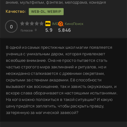
аниме, мультфильм, фэнтези, мелодрама, комедия
Качество:
WEB-DL, WEBRIP
0
5.9
5.846
0
Голосов:
В одной из самых престижных школ магии появляется
ученица с уникальным даром, которая привлекает
всеобщее внимание. Она не просто пытается стать
частью строгого мира заклинаний и ритуалов, но и
неожиданно сталкивается с древними секретами,
скрытыми за стенами академии. Её способности
вызывают как восхищение, так и зависть окружающих, и
вскоре слава оборачивается настоящими испытаниями.
На кого можно положиться в такой ситуации? И какую
цену придётся заплатить, чтобы раскрыть правду,
затерянную за магической завесой?