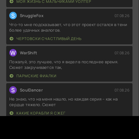
МОЯ ЖИЗНЬ С МАЛЬЧИКАМИ УОЛТЕР
S
SnuggleFox
07.08.26
Что-то мне подсказывает, что этот проект остался в тени
более удачных аналогов.
ЧЕРТОВСКИ СЧАСТЛИВЫЙ ДЕНЬ
W
WarShift
07.08.26
Пожалуй, это лучшее, что я видел в последнее время.
Сюжет закручивается так,
ПАРМСКИЕ ФИАЛКИ
S
SoulDancer
07.08.26
Не знаю, что на меня нашло, но каждая серия – как на
сердце тяжело. Сюжет
КАКИЕ КОРАБЛИ Я СЖЕГ
C
ChocoLava
07.08.26
Каждый эпизод словно затягивает в пучину сюжета, но