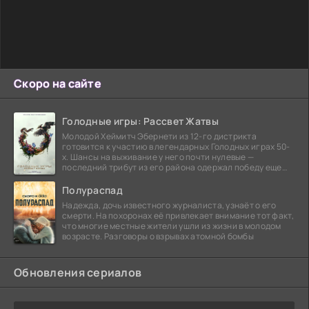
Скоро на сайте
Голодные игры: Рассвет Жатвы
Молодой Хеймитч Эбернети из 12-го дистрикта
готовится к участию в легендарных Голодных играх 50-
х. Шансы на выживание у него почти нулевые —
последний трибут из его района одержал победу еще
сорок
Полураспад
Надежда, дочь известного журналиста, узнаёт о его
смерти. На похоронах её привлекает внимание тот факт,
что многие местные жители ушли из жизни в молодом
возрасте. Разговоры о взрывах атомной бомбы
Обновления сериалов