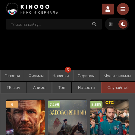
KINOGO
КИНО И СЕРИАЛЫ
3
Главная
Фильмы
Новинки
Сериалы
Мультфильмы
ТВ шоу
Аниме
Топ
Новости
Случайное
6
7.296
8.889