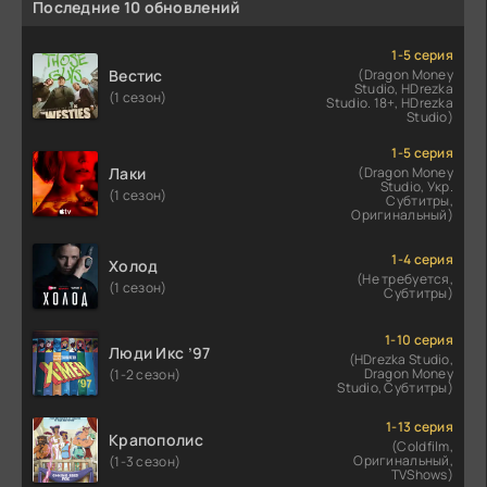
Последние 10 обновлений
1-5 серия
Вестис
(Dragon Money
Studio, HDrezka
(1 сезон)
Studio. 18+, HDrezka
Studio)
1-5 серия
Лаки
(Dragon Money
Studio, Укр.
(1 сезон)
Субтитры,
Оригинальный)
1-4 серия
Холод
(Не требуется,
(1 сезон)
Субтитры)
1-10 серия
Люди Икс ’97
(HDrezka Studio,
Dragon Money
(1-2 сезон)
Studio, Субтитры)
1-13 серия
Крапополис
(Coldfilm,
Оригинальный,
(1-3 сезон)
TVShows)