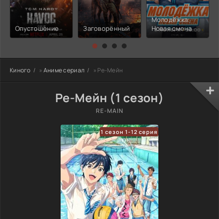
Молодёжка:
Опустошение
Заговорённый
Новая смена
Киного
»
Аниме сериал
» Ре-Мейн
Ре-Мейн (1 сезон)
RE-MAIN
1 сезон 1-12 серия