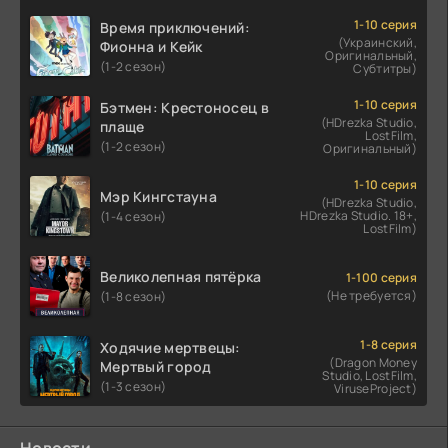
1-10 серия
Время приключений:
(Украинский,
Фионна и Кейк
Оригинальный,
(1-2 сезон)
Субтитры)
1-10 серия
Бэтмен: Крестоносец в
(HDrezka Studio,
плаще
LostFilm,
(1-2 сезон)
Оригинальный)
1-10 серия
Мэр Кингстауна
(HDrezka Studio,
HDrezka Studio. 18+,
(1-4 сезон)
LostFilm)
Великолепная пятёрка
1-100 серия
(Не требуется)
(1-8 сезон)
1-8 серия
Ходячие мертвецы:
(Dragon Money
Мертвый город
Studio, LostFilm,
(1-3 сезон)
ViruseProject)