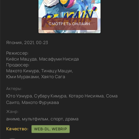
СМОТРЕТЬ ОНЛАЙН
Япония, 2021, 00:23
Режиссер:
Киёси Мацуда, Масафуми Нисида
Продюсер:
Макото Кимура, Тинацу Мацуи,
Юми Мураками, Хаято Сага
Актеры:
Юто Уэмура, Субару Кимура, Котаро Нисияма, Сома
Саито, Макото Фурукава
Жанр:
аниме, мультфильм, спорт, драма
Качество:
WEB-DL, WEBRIP