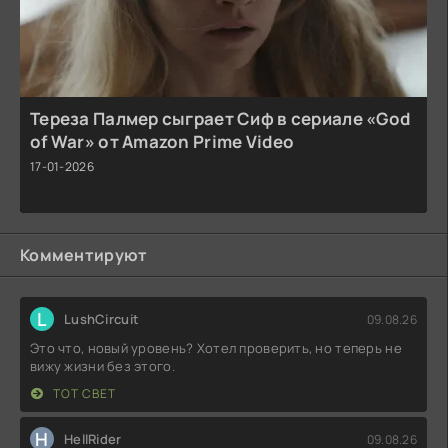
Тереза Палмер сыграет Сиф в сериале «God
of War» от Amazon Prime Video
17-01-2026
Комментируют
L
LushCircuit
09.08.26
Это что, новый уровень? Хотел проверить, но теперь не
вижу жизни без этого.
ТОТ СВЕТ
H
HellRider
09.08.26