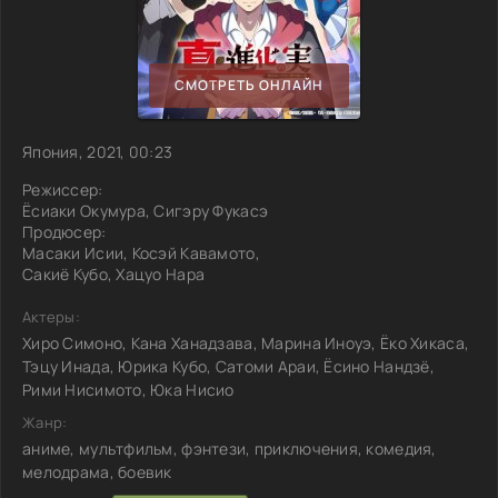
СМОТРЕТЬ ОНЛАЙН
Япония, 2021, 00:23
Режиссер:
Ёсиаки Окумура, Сигэру Фукасэ
Продюсер:
Масаки Исии, Косэй Кавамото,
Сакиё Кубо, Хацуо Нара
Актеры:
Хиро Симоно, Кана Ханадзава, Марина Иноуэ, Ёко Хикаса,
Тэцу Инада, Юрика Кубо, Сатоми Араи, Ёсино Нандзё,
Рими Нисимото, Юка Нисио
Жанр:
аниме, мультфильм, фэнтези, приключения, комедия,
мелодрама, боевик