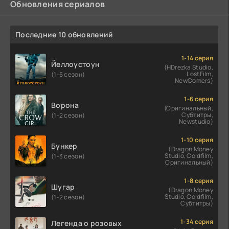
Обновления сериалов
Последние 10 обновлений
1-14 серия
Йеллоустоун
(HDrezka Studio,
LostFilm,
(1-5 сезон)
NewComers)
1-6 серия
Ворона
(Оригинальный,
Субтитры,
(1-2 сезон)
Newstudio)
1-10 серия
Бункер
(Dragon Money
Studio, Coldfilm,
(1-3 сезон)
Оригинальный)
1-8 серия
Шугар
(Dragon Money
Studio, Coldfilm,
(1-2 сезон)
Субтитры)
1-34 серия
Легенда о розовых