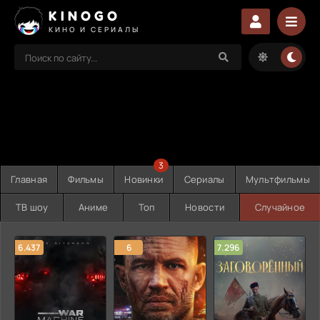
KINOGO
КИНО И СЕРИАЛЫ
3
Главная
Фильмы
Новинки
Сериалы
Мультфильмы
ТВ шоу
Аниме
Топ
Новости
Случайное
6.437
6
7.296