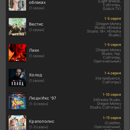
(Light Breeze,
облаках
Субтитры,
(1 сезон)
DubLik.TV)
1-5 серия
Вестис
(Dragon Money
Studio, HDrezka
(1 сезон)
Studio. 18+, HDrezka
Studio)
1-5 серия
Лаки
(Dragon Money
Studio, Укр.
(1 сезон)
Субтитры,
Оригинальный)
1-4 серия
Холод
(Не требуется,
(1 сезон)
Субтитры)
1-10 серия
Люди Икс ’97
(HDrezka Studio,
Dragon Money
(1-2 сезон)
Studio, Субтитры)
1-13 серия
Крапополис
(Coldfilm,
Оригинальный,
(1-3 сезон)