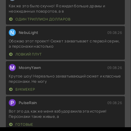
Как же это было скучно! Я ожидал больше драмы и
неожиданных поворотов, а в
ОДИН ТРИЛЛИОН ДОЛЛАРОВ
N
NebuLight
09.08.26
Обожаю этот проект! Сюжет захватывает с первой серии,
а персонажи настолько
ЛОВКИЙ ПЛУТ
M
MoonyYawn
09.08.26
Крутое шоу! Нереально захватывающий сюжет и классные
персонажи. Не могу
БУКМЕКЕР
P
PulseRain
09.08.26
Вот это да, как же меня взбудоражила эта история!
Персонажи такие живые, а
ГОТОВЫЕ