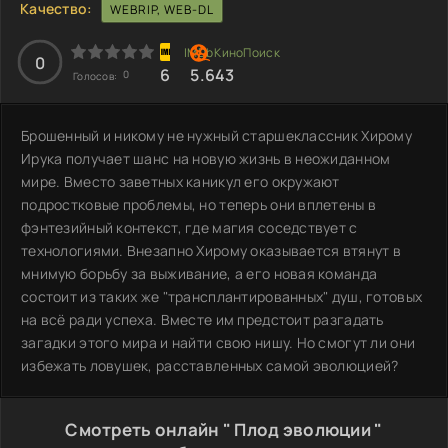
Качество:
WEBRIP, WEB-DL
0
6
5.643
0
Голосов:
Брошенный и никому не нужный старшеклассник Хирому
Ирука получает шанс на новую жизнь в неожиданном
мире. Вместо заветных каникул его окружают
подростковые проблемы, но теперь они вплетены в
фэнтезийный контекст, где магия соседствует с
технологиями. Внезапно Хирому оказывается втянут в
мнимую борьбу за выживание, а его новая команда
состоит из таких же "трансплантированных" душ, готовых
на всё ради успеха. Вместе им предстоит разгадать
загадки этого мира и найти свою нишу. Но смогут ли они
избежать ловушек, расставленных самой эволюцией?
Смотреть онлайн " Плод эволюции "