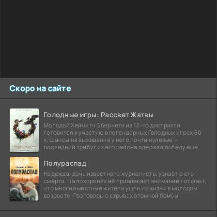
Скоро на сайте
Голодные игры: Рассвет Жатвы
Молодой Хеймитч Эбернети из 12-го дистрикта
готовится к участию в легендарных Голодных играх 50-
х. Шансы на выживание у него почти нулевые —
последний трибут из его района одержал победу еще
сорок
Полураспад
Надежда, дочь известного журналиста, узнаёт о его
смерти. На похоронах её привлекает внимание тот факт,
что многие местные жители ушли из жизни в молодом
возрасте. Разговоры о взрывах атомной бомбы