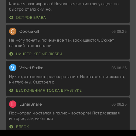
Как же я разочарован! Начало весьма интригующее, но
быстро стало скучно.
ОСТРОВ БРАВА
C
CookieKill
06.08.26
Не могу понять, почему все так восхищаются. Сюжет
плоский, а персонажи
НИЧЕГО, КРОМЕ ЛЮБВИ
V
VelvetStrike
06.08.26
Ну что, это полное разочарование. Не хватает ни сюжета,
ни глубины. Смотрел с
БЕСКОНЕЧНАЯ ТОСКА В РАЗЛУКЕ
L
LunarSnare
06.08.26
Посмотрел и остался в полном восторге! Потрясающая
история, закрученные
БЛЕСК