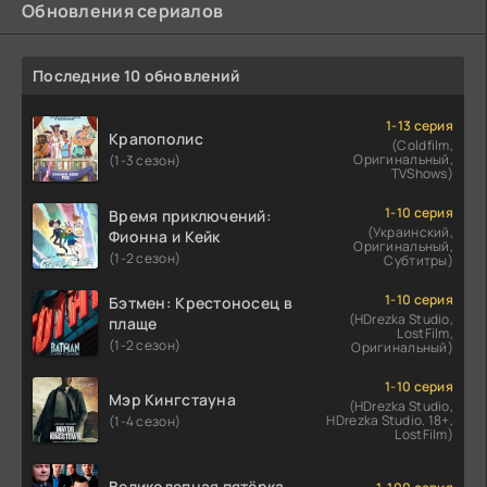
Обновления сериалов
Последние 10 обновлений
1-13 серия
Крапополис
(Coldfilm,
Оригинальный,
(1-3 сезон)
TVShows)
1-10 серия
Время приключений:
(Украинский,
Фионна и Кейк
Оригинальный,
(1-2 сезон)
Субтитры)
1-10 серия
Бэтмен: Крестоносец в
(HDrezka Studio,
плаще
LostFilm,
(1-2 сезон)
Оригинальный)
1-10 серия
Мэр Кингстауна
(HDrezka Studio,
HDrezka Studio. 18+,
(1-4 сезон)
LostFilm)
Великолепная пятёрка