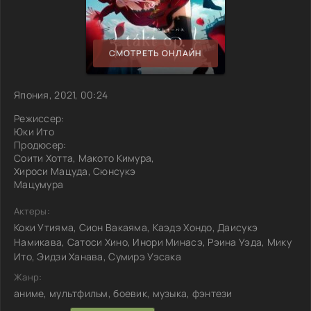
СМОТРЕТЬ ОНЛАЙН
Япония, 2021, 00:24
Режиссер:
Юки Ито
Продюсер:
Соити Хотта, Макото Кимура,
Хироси Мацуда, Сюнсукэ
Мацумура
Актеры:
Коки Утияма, Сион Вакаяма, Каэдэ Хондо, Даисукэ
Намикава, Сатоси Хино, Инори Минасэ, Рэина Уэда, Мику
Ито, Эидзи Ханава, Сумирэ Уэсака
Жанр:
аниме, мультфильм, боевик, музыка, фэнтези