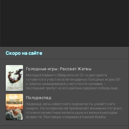
Скоро на сайте
Голодные игры: Рассвет Жатвы
Молодой Хеймитч Эбернети из 12-го дистрикта
готовится к участию в легендарных Голодных играх 50-
х. Шансы на выживание у него почти нулевые —
последний трибут из его района одержал победу еще
сорок
Полураспад
Надежда, дочь известного журналиста, узнаёт о его
смерти. На похоронах её привлекает внимание тот факт,
что многие местные жители ушли из жизни в молодом
возрасте. Разговоры о взрывах атомной бомбы