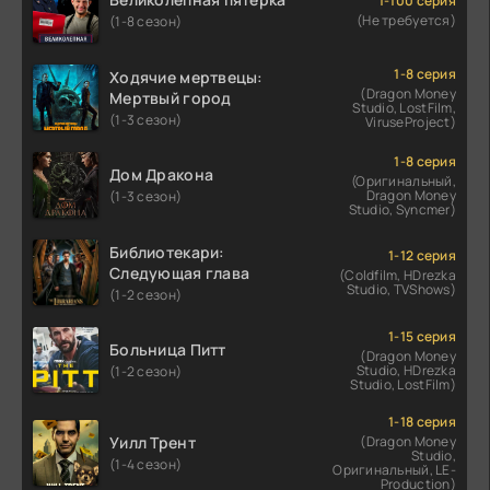
1-100 серия
(Не требуется)
(1-8 сезон)
1-8 серия
Ходячие мертвецы:
(Dragon Money
Мертвый город
Studio, LostFilm,
(1-3 сезон)
ViruseProject)
1-8 серия
Дом Дракона
(Оригинальный,
Dragon Money
(1-3 сезон)
Studio, Syncmer)
Библиотекари:
1-12 серия
Следующая глава
(Coldfilm, HDrezka
Studio, TVShows)
(1-2 сезон)
1-15 серия
Больница Питт
(Dragon Money
Studio, HDrezka
(1-2 сезон)
Studio, LostFilm)
1-18 серия
Уилл Трент
(Dragon Money
Studio,
(1-4 сезон)
Оригинальный, LE-
Production)