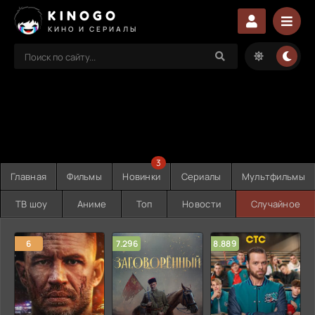
KINOGO
КИНО И СЕРИАЛЫ
3
Главная
Фильмы
Новинки
Сериалы
Мультфильмы
ТВ шоу
Аниме
Топ
Новости
Случайное
6
7.296
8.889