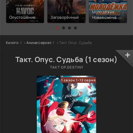
Молодёжка:
Опустошение
Заговорённый
Новая смена
Киного
»
Аниме сериал
» Такт. Опус. Судьба
Такт. Опус. Судьба (1 сезон)
TAKT OP.DESTINY
1 сезон 1-12 серия