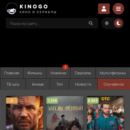
KINOGO
КИНО И СЕРИАЛЫ
3
Главная
Фильмы
Новинки
Сериалы
Мультфильмы
ТВ шоу
Аниме
Топ
Новости
Случайное
6
7.296
8.889