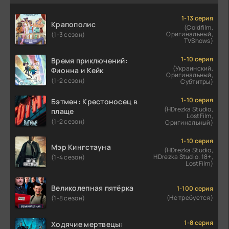
1-13 серия
Крапополис
(Coldfilm,
Оригинальный,
(1-3 сезон)
TVShows)
1-10 серия
Время приключений:
(Украинский,
Фионна и Кейк
Оригинальный,
(1-2 сезон)
Субтитры)
1-10 серия
Бэтмен: Крестоносец в
(HDrezka Studio,
плаще
LostFilm,
(1-2 сезон)
Оригинальный)
1-10 серия
Мэр Кингстауна
(HDrezka Studio,
HDrezka Studio. 18+,
(1-4 сезон)
LostFilm)
Великолепная пятёрка
1-100 серия
(Не требуется)
(1-8 сезон)
1-8 серия
Ходячие мертвецы: