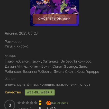
СМОТРЕТЬ ОНЛАЙН
Япония, 2021, 00:23
Режиссер:
Уцуми Хироко
Актеры:
Тиаки Кобаяси, Тасуку Хатанака, Эмбер Ли Коннорс,
Даман Миллс, Кимми Бритт, Ciarán Strange, Зино
Робинсон, Брианна Робертс, Джона Скотт, Крис Герерро
Жанр:
аниме, мультфильм, комедия, приключения, спорт
Качество:
WEB-DL, WEBRIP
0
8
7.814
0
Голосов: