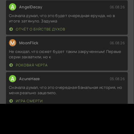
A
AngelDecay
06.08.26
Сначала думал, что это будет очередная ерунда, но в
итоге затянуло. Задумка
ОТЧЁТ О БУЙСТВЕ ДУХОВ
M
MoonFlick
06.08.26
Не ожидал, что сюжет будет таким закрученным! Первые
серии захватили, но к
РОКОВАЯ ЧЕРТА
A
AzureHaze
05.08.26
Сначала думал, что это очередная банальная история, но
меня реально зацепило.
ИГРА СМЕРТИ
K
Killabyte
05.08.26
Сначала думал, что это будет очередная скучная
семейная драма, но, к моему