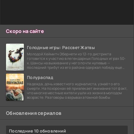
Скоро на сайте
Голодные игры: Рассвет Жатвы
Молодой Хеймитч Эбернети из 12-го дистрикта
готовится к участию в легендарных Голодных играх 50-
х. Шансы на выживание у него почти нулевые —
последний трибут из его района одержал победу еще
сорок
Полураспад
Надежда, дочь известного журналиста, узнаёт о его
смерти. На похоронах её привлекает внимание тот факт,
что многие местные жители ушли из жизни в молодом
возрасте. Разговоры о взрывах атомной бомбы
Обновления сериалов
Последние 10 обновлений