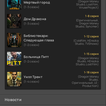
(Dragon Money
Мертвый город
Studio, LostFilm,
(1-3 сезон)
ViruseProject)
1-8 серия
Дом Дракона
(Оригинальный,
Dragon Money
(1-3 сезон)
Studio, Syncmer)
Библиотекари:
1-12 серия
Следующая глава
(Coldfilm, HDrezka
Studio, TVShows)
(1-2 сезон)
1-15 серия
Больница Питт
(Dragon Money
Studio, HDrezka
(1-2 сезон)
Studio, LostFilm)
1-18 серия
Уилл Трент
(Dragon Money
Studio,
(1-4 сезон)
Оригинальный, LE-
Production)
Новости