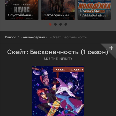
Молодёжка:
Опустошение
Заговорённый
Новая смена
Киного
»
Аниме сериал
» Скейт: Бесконечность
Скейт: Бесконечность (1 сезон)
SK8 THE INFINITY
1 сезон 1-13 серия