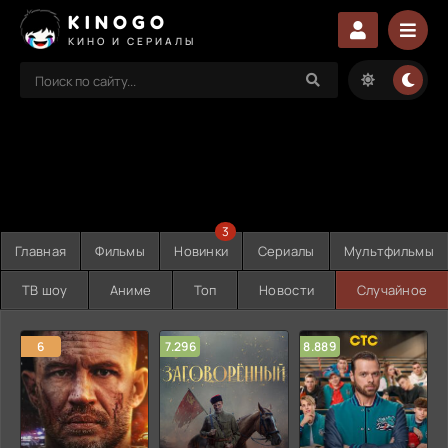
KINOGO
КИНО И СЕРИАЛЫ
3
Главная
Фильмы
Новинки
Сериалы
Мультфильмы
ТВ шоу
Аниме
Топ
Новости
Случайное
6
7.296
8.889