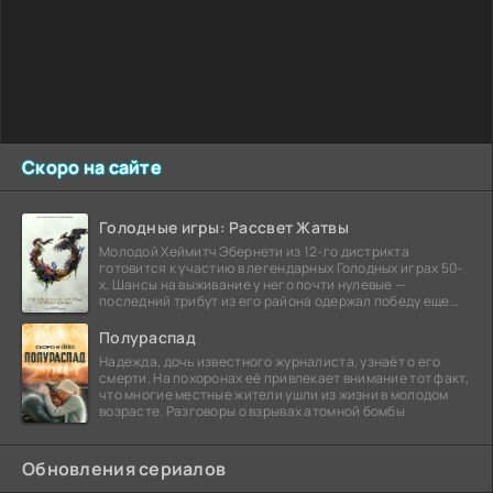
Скоро на сайте
Голодные игры: Рассвет Жатвы
Молодой Хеймитч Эбернети из 12-го дистрикта
готовится к участию в легендарных Голодных играх 50-
х. Шансы на выживание у него почти нулевые —
последний трибут из его района одержал победу еще
сорок
Полураспад
Надежда, дочь известного журналиста, узнаёт о его
смерти. На похоронах её привлекает внимание тот факт,
что многие местные жители ушли из жизни в молодом
возрасте. Разговоры о взрывах атомной бомбы
Обновления сериалов