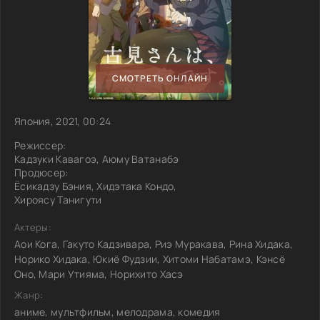
СМОТРЕТЬ ОНЛАЙН
Япония, 2021, 00:24
Режиссер:
Кадзуки Кавагоэ, Аюму Ватанабэ
Продюсер:
Ёсикадзу Бэния, Хидэтака Кондо,
Хироясу Танигути
Актеры:
Аои Кога, Гакуто Кадзивара, Риэ Муракава, Рина Хидака,
Норико Хидака, Юкиё Фудзии, Хитоми Набатамэ, Кэнсё
Оно, Мари Утияма, Норихито Хасэ
Жанр:
аниме, мультфильм, мелодрама, комедия