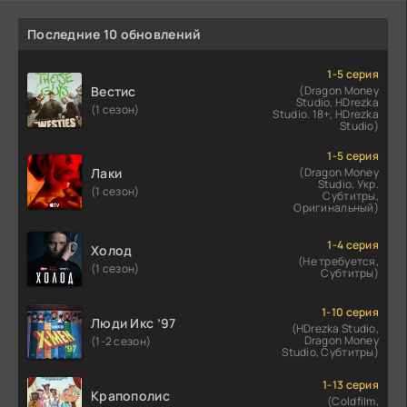
Последние 10 обновлений
1-5 серия
Вестис
(Dragon Money
Studio, HDrezka
(1 сезон)
Studio. 18+, HDrezka
Studio)
1-5 серия
Лаки
(Dragon Money
Studio, Укр.
(1 сезон)
Субтитры,
Оригинальный)
1-4 серия
Холод
(Не требуется,
(1 сезон)
Субтитры)
1-10 серия
Люди Икс ’97
(HDrezka Studio,
Dragon Money
(1-2 сезон)
Studio, Субтитры)
1-13 серия
Крапополис
(Coldfilm,