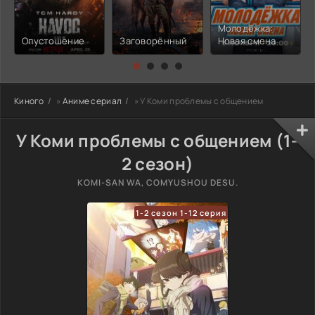
Молодёжка:
Опустошение
Заговорённый
Новая смена
Киного
»
Аниме сериал
» У Коми проблемы с общением
У Коми проблемы с общением (1-
2 сезон)
KOMI-SAN WA, COMYUSHOU DESU.
1-2 сезон 1-12 серия