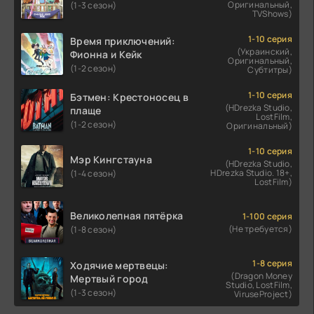
Оригинальный,
(1-3 сезон)
TVShows)
1-10 серия
Время приключений:
(Украинский,
Фионна и Кейк
Оригинальный,
(1-2 сезон)
Субтитры)
1-10 серия
Бэтмен: Крестоносец в
(HDrezka Studio,
плаще
LostFilm,
(1-2 сезон)
Оригинальный)
1-10 серия
Мэр Кингстауна
(HDrezka Studio,
HDrezka Studio. 18+,
(1-4 сезон)
LostFilm)
Великолепная пятёрка
1-100 серия
(Не требуется)
(1-8 сезон)
1-8 серия
Ходячие мертвецы:
(Dragon Money
Мертвый город
Studio, LostFilm,
(1-3 сезон)
ViruseProject)