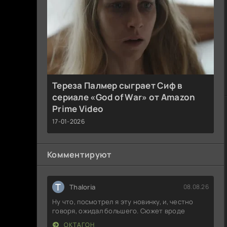
Тереза Палмер сыграет Сиф в
сериале «God of War» от Amazon
Prime Video
17-01-2026
Комментируют
T
Thaloria
08.08.26
Ну что, посмотрел я эту новинку, и, честно
говоря, ожидал большего. Сюжет вроде
ОКТАГОН