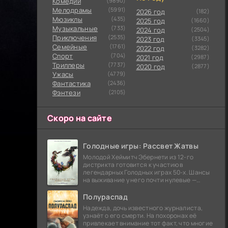
Комедии
(9890)
Мелодрамы
(5991)
2026 год
(182)
Мюзиклы
(435)
2025 год
(1660)
Музыкальные
(733)
2024 год
(2504)
Приключения
(2535)
2023 год
(3345)
Семейные
(1761)
2022 год
(3282)
Cпорт
(704)
2021 год
(2987)
Триллеры
(7737)
2020 год
(2877)
Ужасы
(4779)
Фантастика
(2436)
Фэнтези
(2105)
Скоро на сайте
Голодные игры: Рассвет Жатвы
Молодой Хеймитч Эбернети из 12-го
дистрикта готовится к участию в
легендарных Голодных играх 50-х. Шансы
на выживание у него почти нулевые —
последний трибут из его района одержал
победу еще сорок
Полураспад
Надежда, дочь известного журналиста,
узнаёт о его смерти. На похоронах её
привлекает внимание тот факт, что многие