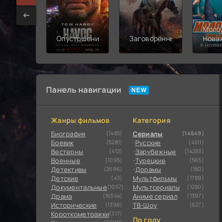
Моло
Опустошение
Заговорённый
Нова
смен
Панель навигации
Жанры фильмов
Категория
Биография
(1485)
Сериалы
(14649)
Боевик
(5281)
Русские
(4511)
Вестерны
(412)
Зарубежные
(14283)
Военные
(1095)
Турецкие
(565)
Детективы
(2696)
Дорамы
(180)
Детские
(43)
Мультфильмы
(1789)
Документальные
(1057)
Мультсериалы
(1280)
Драма
(16544)
Аниме сериал
(1397)
Исторические
(1396)
ТВ-Шоу
(627)
Короткометражки
(317)
По году