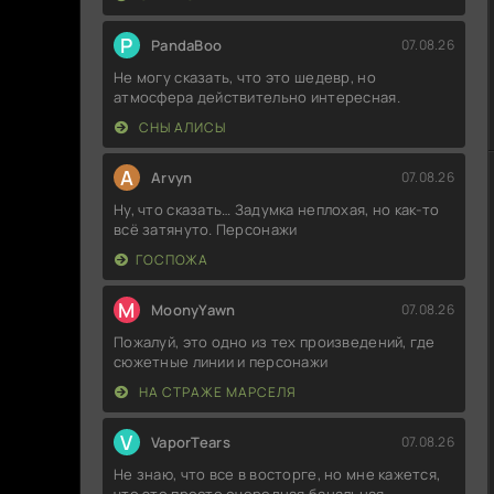
P
PandaBoo
07.08.26
Не могу сказать, что это шедевр, но
атмосфера действительно интересная.
СНЫ АЛИСЫ
A
Arvyn
07.08.26
Ну, что сказать… Задумка неплохая, но как-то
всё затянуто. Персонажи
ГОСПОЖА
M
MoonyYawn
07.08.26
Пожалуй, это одно из тех произведений, где
сюжетные линии и персонажи
НА СТРАЖЕ МАРСЕЛЯ
V
VaporTears
07.08.26
Не знаю, что все в восторге, но мне кажется,
что это просто очередная банальная