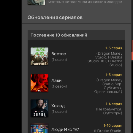
местные жители ушли из жизни в молодом
возрасте. Разговоры о взрывах атомной
бомбы
Обновления сериалов
Последние 10 обновлений
1-5 серия
Вестис
(Dragon Money
Studio, HDrezka
(1 сезон)
Studio. 18+, HDrezka
Studio)
1-5 серия
Лаки
(Dragon Money
Studio, Укр.
(1 сезон)
Субтитры,
Оригинальный)
1-4 серия
Холод
(Не требуется,
(1 сезон)
Субтитры)
1-10 серия
Люди Икс ’97
(HDrezka Studio,