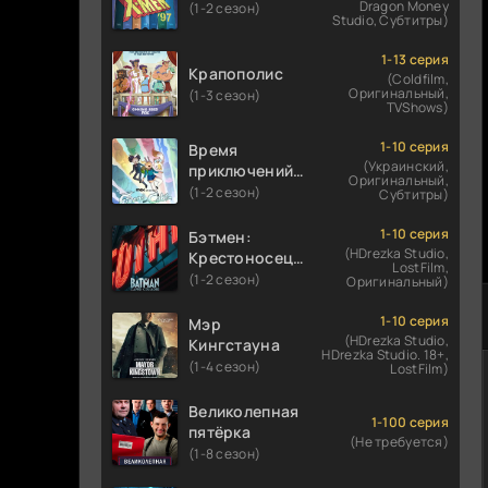
Dragon Money
(1-2 сезон)
Studio, Субтитры)
1-13 серия
Крапополис
(Coldfilm,
Оригинальный,
(1-3 сезон)
TVShows)
1-10 серия
Время
(Украинский,
приключений:
Оригинальный,
Фионна и Кейк
(1-2 сезон)
Субтитры)
1-10 серия
Бэтмен:
(HDrezka Studio,
Крестоносец в
LostFilm,
плаще
(1-2 сезон)
Оригинальный)
1-10 серия
Мэр
(HDrezka Studio,
Кингстауна
HDrezka Studio. 18+,
(1-4 сезон)
LostFilm)
Великолепная
1-100 серия
пятёрка
(Не требуется)
(1-8 сезон)