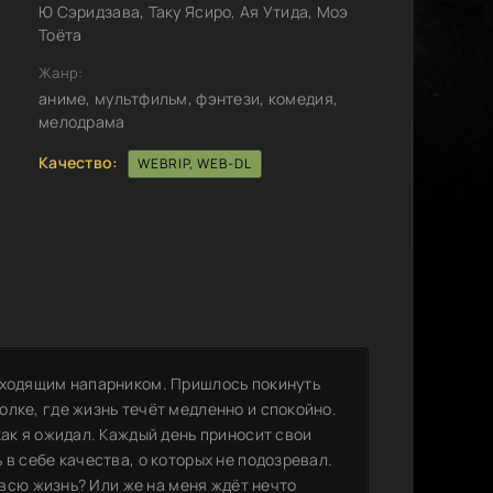
Ю Сэридзава, Таку Ясиро, Ая Утида, Моэ
Тоёта
Жанр:
аниме, мультфильм, фэнтези, комедия,
мелодрама
Качество:
WEBRIP, WEB-DL
дходящим напарником. Пришлось покинуть
лке, где жизнь течёт медленно и спокойно.
как я ожидал. Каждый день приносит свои
в себе качества, о которых не подозревал.
л всю жизнь? Или же на меня ждёт нечто