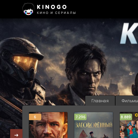
KINOGO
КИНО И СЕРИАЛЫ
Главная
Фильм
6
7.296
8.889