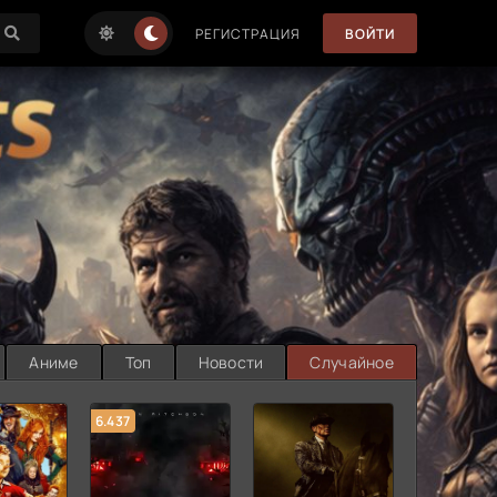
РЕГИСТРАЦИЯ
ВОЙТИ
Аниме
Топ
Новости
Случайное
6.437
7.187