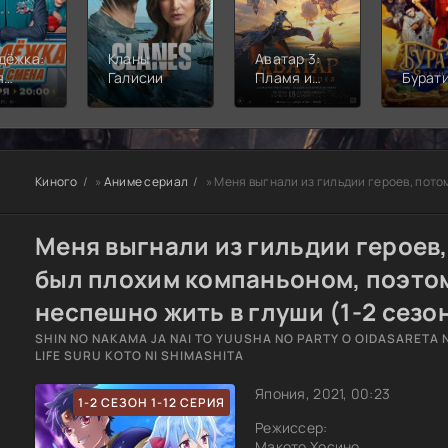
дёжка:
Кланы
Аватар 3:
я
Галисии
Пламя и
Бурат
а
пепел
Киного
»
Аниме сериал
» Меня выгнали из гильдии героев, потому что я
Меня выгнали из гильдии героев,
был плохим компаньоном, поэто
неспешно жить в глуши (1-2 сезо
SHIN NO NAKAMA JA NAI TO YUUSHA NO PARTY O OIDASARETA
LIFE SURU KOTO NI SHIMASHITA
Япония, 2021, 00:23
1-2 СЕЗОН 1-12 СЕРИЯ
Режиссер:
Макото Хосино