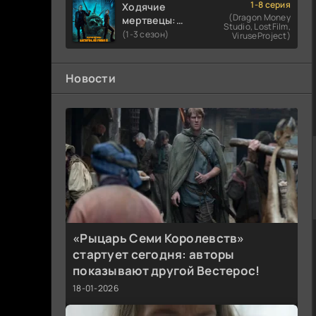
1-8 серия
Ходячие
(Dragon Money
мертвецы:
Studio, LostFilm,
Мертвый
(1-3 сезон)
ViruseProject)
город
Новости
«Рыцарь Семи Королевств»
стартует сегодня: авторы
показывают другой Вестерос!
18-01-2026