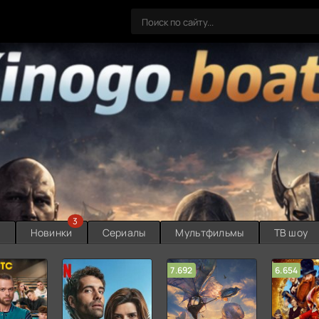
3
ы
Новинки
Сериалы
Мультфильмы
ТВ шоу
7.692
6.654