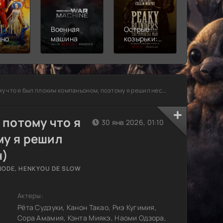
Военная
Острые
Чебура
ино
машина
козырьки:
2
Бессмертный
человек
 был плохим компаньоном, поэтому я решил неспешно жить в глуши
 потому что я
30 янв 2026, 01:10
му я решил
н)
 NODE, HENKYOU DE SLOW
Актеры:
Рёта Судзуки, Канон Такао, Риэ Кугимия,
Сора Амамия, Кэнта Миякэ, Наоми Одзора,