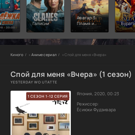
дёжка:
Кланы
Аватар 3:
я
Галисии
Пламя и
Бурат
а
пепел
Киного
»
Аниме сериал
» Спой для меня «Вчера»
Спой для меня «Вчера» (1 сезон)
YESTERDAY WO UTATTE
Япония, 2020, 00:23
1 СЕЗОН 1-12 СЕРИЯ
Режиссер:
Ёсиюки Фудзивара