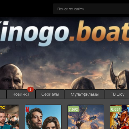
3
ы
Новинки
Сериалы
Мультфильмы
ТВ шоу
7.692
6.654