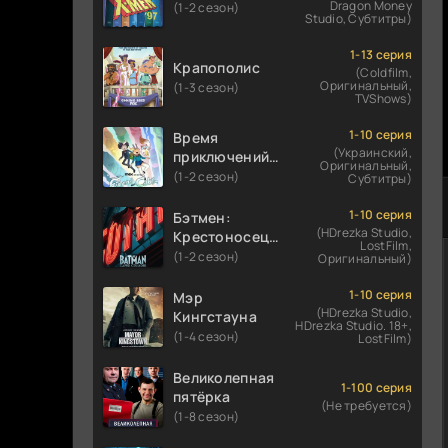
Dragon Money
(1-2 сезон)
Studio, Субтитры)
1-13 серия
Крапополис
(Coldfilm,
Оригинальный,
(1-3 сезон)
TVShows)
1-10 серия
Время
(Украинский,
приключений:
Оригинальный,
Фионна и Кейк
(1-2 сезон)
Субтитры)
1-10 серия
Бэтмен:
(HDrezka Studio,
Крестоносец в
LostFilm,
плаще
(1-2 сезон)
Оригинальный)
1-10 серия
Мэр
(HDrezka Studio,
Кингстауна
HDrezka Studio. 18+,
(1-4 сезон)
LostFilm)
Великолепная
1-100 серия
пятёрка
(Не требуется)
(1-8 сезон)