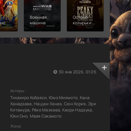
Военная
Острые
Чебура
ино
машина
козырьки:
2
Бессмертный
человек
30 янв 2026, 01:05
Актеры:
Тикахиро Кобаяси, Юмэ Миямото, Кана
Ханадзава, Нацуки Ханаэ, Сюн Хориэ, Эри
Китамура, Рёко Маэкава, Каори Надзука,
Юки Оно, Маая Сакамото
Жанр: