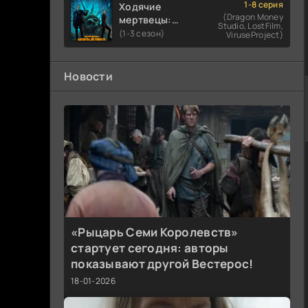
1-8 серия
Ходячие
(Dragon Money
мертвецы:
Studio, LostFilm,
Мертвый
(1-3 сезон)
ViruseProject)
город
Новости
«Рыцарь Семи Королевств»
стартует сегодня: авторы
показывают другой Вестерос!
18-01-2026