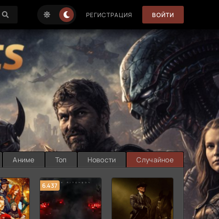
РЕГИСТРАЦИЯ
ВОЙТИ
Аниме
Топ
Новости
Случайное
6.437
7.187