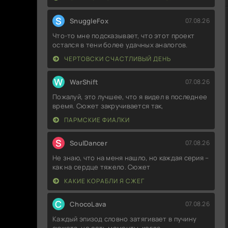
S
SnuggleFox
07.08.26
Что-то мне подсказывает, что этот проект
остался в тени более удачных аналогов.
ЧЕРТОВСКИ СЧАСТЛИВЫЙ ДЕНЬ
W
WarShift
07.08.26
Пожалуй, это лучшее, что я видел в последнее
время. Сюжет закручивается так,
ПАРМСКИЕ ФИАЛКИ
S
SoulDancer
07.08.26
Не знаю, что на меня нашло, но каждая серия –
как на сердце тяжело. Сюжет
КАКИЕ КОРАБЛИ Я СЖЕГ
C
ChocoLava
07.08.26
Каждый эпизод словно затягивает в пучину
сюжета, но есть моменты, когда