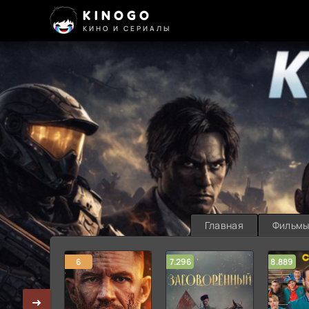
KINOGO
КИНО И СЕРИАЛЫ
Главная
Фильм
6
7.296
8.889