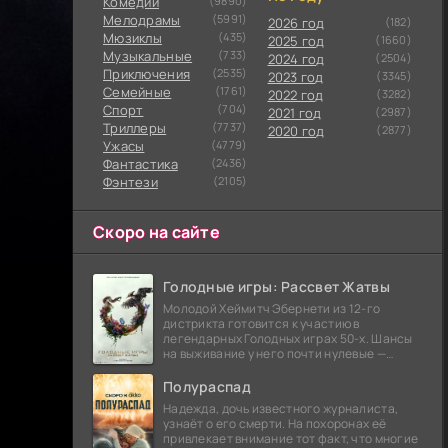
Комедии
(9890)
Мелодрамы
(5991)
2026 год
(182)
Мюзиклы
(435)
2025 год
(1660)
Музыкальные
(733)
2024 год
(2504)
Приключения
(2535)
2023 год
(3345)
Семейные
(1761)
2022 год
(3282)
Cпорт
(704)
2021 год
(2987)
Триллеры
(7737)
2020 год
(2877)
Ужасы
(4779)
Фантастика
(2436)
Фэнтези
(2105)
Скоро на сайте
Голодные игры: Рассвет Жатвы
Молодой Хеймитч Эбернети из 12-го
дистрикта готовится к участию в
легендарных Голодных играх 50-х. Шансы
на выживание у него почти нулевые —
последний трибут из его района одержал
победу еще сорок
Полураспад
Надежда, дочь известного журналиста,
узнаёт о его смерти. На похоронах её
привлекает внимание тот факт, что многие