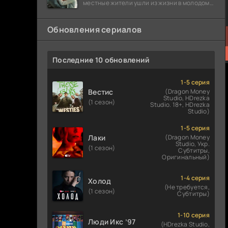
местные жители ушли из жизни в молодом
возрасте. Разговоры о взрывах атомной
бомбы
Обновления сериалов
Последние 10 обновлений
1-5 серия
Вестис
(Dragon Money
Studio, HDrezka
(1 сезон)
Studio. 18+, HDrezka
Studio)
1-5 серия
Лаки
(Dragon Money
Studio, Укр.
(1 сезон)
Субтитры,
Оригинальный)
1-4 серия
Холод
(Не требуется,
(1 сезон)
Субтитры)
1-10 серия
Люди Икс ’97
(HDrezka Studio,