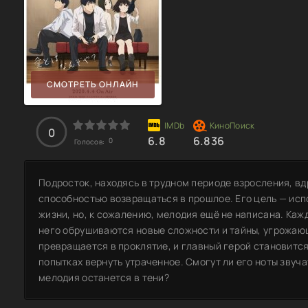
СМОТРЕТЬ ОНЛАЙН
0
6.8
6.836
0
Голосов:
Подросток, находясь в трудном периоде взросления, вд
способностью возвращаться в прошлое. Его цель — исп
жизни, но, к сожалению, мелодия ещё не написана. Кажд
него обрушиваются новые сложности и тайны, угрожающ
превращается в проклятие, и главный герой становитс
попытках вернуть утраченное. Смогут ли его ноты звуча
мелодия останется в тени?