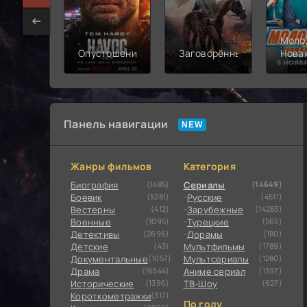
Моло
Опустошение
Заговорённый
Нова
смен
Панель навигации
Жанры фильмов
Категория
Биография
(1485)
Сериалы
(14649)
Боевик
(5281)
Русские
(4511)
Вестерны
(412)
Зарубежные
(14283)
Военные
(1095)
Турецкие
(565)
Детективы
(2696)
Дорамы
(180)
Детские
(43)
Мультфильмы
(1789)
Документальные
(1057)
Мультсериалы
(1280)
Драма
(16544)
Аниме сериал
(1397)
Исторические
(1396)
ТВ-Шоу
(627)
Короткометражки
(317)
По году