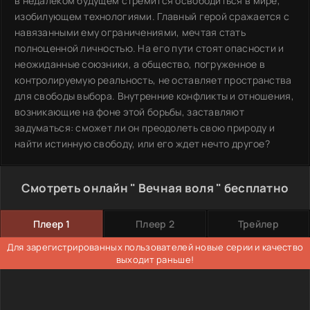
в недалеком будущем стремится освободиться в мире,
изобилующем технологиями. Главный герой сражается с
навязанными ему ограничениями, мечтая стать
полноценной личностью. На его пути стоят опасности и
неожиданные союзники, а общество, погруженное в
контролируемую реальность, не оставляет пространства
для свободы выбора. Внутренние конфликты и отношения,
возникающие на фоне этой борьбы, заставляют
задуматься: сможет ли он преодолеть свою природу и
найти истинную свободу, или его ждет нечто другое?
Смотреть онлайн " Вечная воля " бесплатно
Плеер 1
Плеер 2
Трейлер
Для зарегистрированных пользователей новые серии и качество
выходит раньше!