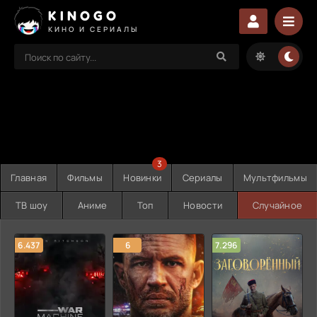
KINOGO
КИНО И СЕРИАЛЫ
3
Главная
Фильмы
Новинки
Сериалы
Мультфильмы
ТВ шоу
Аниме
Топ
Новости
Случайное
6.437
6
7.296