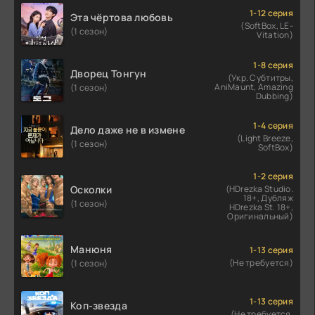
1-12 серия
Эта чёртова любовь
(SoftBox, LE-
(1 сезон)
Vitation)
1-8 серия
Дворец Тонгун
(Укр. Субтитры,
AniMaunt, Amazing
(1 сезон)
Dubbing)
1-4 серия
Дело даже не в измене
(Light Breeze,
(1 сезон)
SoftBox)
1-2 серия
Осколки
(HDrezka Studio.
18+, Дубляж
(1 сезон)
HDrezka St. 18+,
Оригинальный)
Манюня
1-13 серия
(Не требуется)
(1 сезон)
1-13 серия
Коп-звезда
(Не требуется,