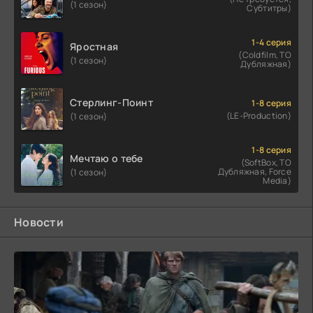
(1 сезон)
Субтитры)
1-4 серия
Яростная
(Coldfilm, ТО
(1 сезон)
Дубляжная)
Стерлинг-Поинт
1-8 серия
(LE-Production)
(1 сезон)
1-8 серия
Мечтаю о тебе
(SoftBox, ТО
Дубляжная, Force
(1 сезон)
Media)
Новости