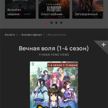
Военная
машина
Опустошение
Заговорённый
Киного
»
Аниме сериал
» Вечная воля
Вечная воля (1-4 сезон)
YI NIAN YONG HENG
1-4 сезон 1-3 серия