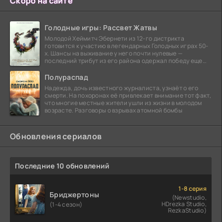
Скоро на сайте
Голодные игры: Рассвет Жатвы
Молодой Хеймитч Эбернети из 12-го дистрикта
готовится к участию в легендарных Голодных играх 50-
х. Шансы на выживание у него почти нулевые —
последний трибут из его района одержал победу еще
сорок
Полураспад
Надежда, дочь известного журналиста, узнаёт о его
смерти. На похоронах её привлекает внимание тот факт,
что многие местные жители ушли из жизни в молодом
возрасте. Разговоры о взрывах атомной бомбы
Обновления сериалов
Последние 10 обновлений
1-8 серия
Бриджертоны
(Newstudio,
HDrezka Studio,
(1-4 сезон)
RezkaStudio)