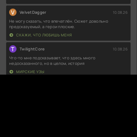
V
VelvetDagger
10.08.26
Не могу сказать, что впечатлён. Сюжет довольно
предсказуемый, а герои плоские.
СКАЖИ, ЧТО ЛЮБИШЬ МЕНЯ
T
TwilightCore
10.08.26
Что-то мне подсказывает, что здесь много
недосказанного, но в целом, история
МИРСКИЕ УЗЫ
S
SilentReticle
10.08.26
Не знаю, какой восторг вызывают все эти повороты
сюжета, но для меня это больше
ПАРА ПО СОСЕДСТВУ