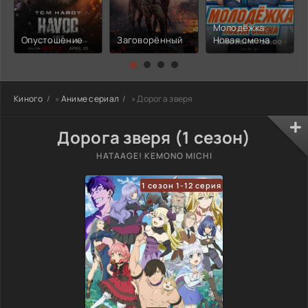
Молодёжка:
Опустошение
Заговорённый
Новая смена
Киного
»
Аниме сериал
» Дорога зверя
Дорога зверя (1 сезон)
HATAAGE! KEMONO MICHI
1 сезон 1-12 серия