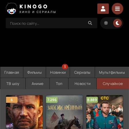
KINOGO
КИНО И СЕРИАЛЫ
3
Главная
Фильмы
Новинки
Сериалы
Мультфильмы
ТВ шоу
Аниме
Топ
Новости
Случайное
6
7.296
8.889