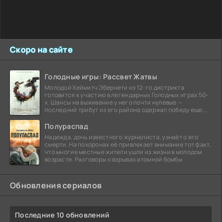
Скоро на сайте
Голодные игры: Рассвет Жатвы
Молодой Хеймитч Эбернети из 12-го дистрикта
готовится к участию в легендарных Голодных играх 50-
х. Шансы на выживание у него почти нулевые —
последний трибут из его района одержал победу еще
сорок
Полураспад
Надежда, дочь известного журналиста, узнаёт о его
смерти. На похоронах её привлекает внимание тот факт,
что многие местные жители ушли из жизни в молодом
возрасте. Разговоры о взрывах атомной бомбы
Обновления сериалов
Последние 10 обновлений