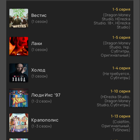
1-5 серия
Вестис
(Dragon Money
Studio, HDrezka
(1 сезон)
Studio. 18+, HDrezka
Studio)
1-5 серия
Лаки
(Dragon Money
Studio, Укр.
(1 сезон)
Субтитры,
Оригинальный)
1-4 серия
Холод
(Не требуется,
(1 сезон)
Субтитры)
1-10 серия
Люди Икс ’97
(HDrezka Studio,
Dragon Money
(1-2 сезон)
Studio, Субтитры)
1-13 серия
Крапополис
(Coldfilm,
Оригинальный,
(1-3 сезон)
TVShows)