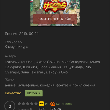
СМОТРЕТЬ ОНЛАЙН
Япония, 2019, 00:24
Режиссер:
Кадзуя Миура
Актеры:
Кацуюки Конъиси, Акира Сэкинэ, Миэ Сонодзаки, Ариса
Сакураба, Юки Яги, Сора Амамия, Тэцу Инада, Риэ
Суэгара, Хана Тамэгаи, Даисукэ Оно
Жанр:
аниме, мультфильм, комедия, фэнтези, приключения
Качество:
HDTVRIP
0
6.5
6.526
0
Голосов: