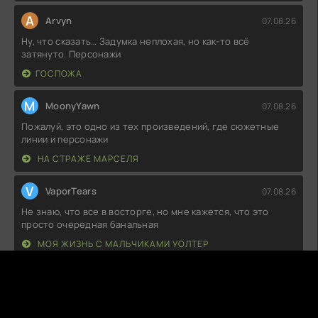
A
Arvyn
07.08.26
Ну, что сказать… Задумка неплохая, но как-то всё
затянуто. Персонажи
ГОСПОЖА
M
MoonyYawn
07.08.26
Пожалуй, это одно из тех произведений, где сюжетные
линии и персонажи
НА СТРАЖЕ МАРСЕЛЯ
V
VaporTears
07.08.26
Не знаю, что все в восторге, но мне кажется, что это
просто очередная банальная
МОЯ ЖИЗНЬ С МАЛЬЧИКАМИ УОЛТЕР
S
SnuggleFox
07.08.26
Что-то мне подсказывает, что этот проект остался в тени
более удачных аналогов.