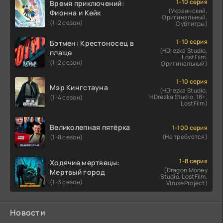
1-10 серия
Время приключений:
(Украинский,
Фионна и Кейк
Оригинальный,
(1-2 сезон)
Субтитры)
1-10 серия
Бэтмен: Крестоносец в
(HDrezka Studio,
плаще
LostFilm,
(1-2 сезон)
Оригинальный)
1-10 серия
Мэр Кингстауна
(HDrezka Studio,
HDrezka Studio. 18+,
(1-4 сезон)
LostFilm)
Великолепная пятёрка
1-100 серия
(Не требуется)
(1-8 сезон)
1-8 серия
Ходячие мертвецы:
(Dragon Money
Мертвый город
Studio, LostFilm,
(1-3 сезон)
ViruseProject)
Новости