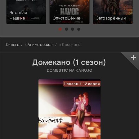
Военная
машина
Опустошение
Заговорённый
Киного
»
Аниме сериал
» Домекано
Домекано (1 сезон)
DOMESTIC NA KANOJO
1 сезон 1-12 серия