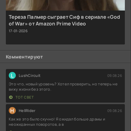
Тереза Палмер сыграет Сиф в сериале «God
of War» от Amazon Prime Video
17-01-2026
Комментируют
L
LushCircuit
09.08.26
Это что, новый уровень? Хотел проверить, но теперь не
вижу жизни без этого.
ТОТ СВЕТ
H
HellRider
09.08.26
Как же это было скучно! Я ожидал больше драмы и
неожиданных поворотов, а в