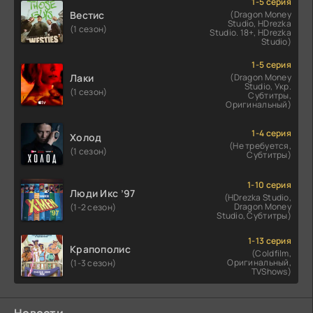
1-5 серия
Вестис
(Dragon Money
Studio, HDrezka
(1 сезон)
Studio. 18+, HDrezka
Studio)
1-5 серия
Лаки
(Dragon Money
Studio, Укр.
(1 сезон)
Субтитры,
Оригинальный)
1-4 серия
Холод
(Не требуется,
(1 сезон)
Субтитры)
1-10 серия
Люди Икс ’97
(HDrezka Studio,
Dragon Money
(1-2 сезон)
Studio, Субтитры)
1-13 серия
Крапополис
(Coldfilm,
Оригинальный,
(1-3 сезон)
TVShows)