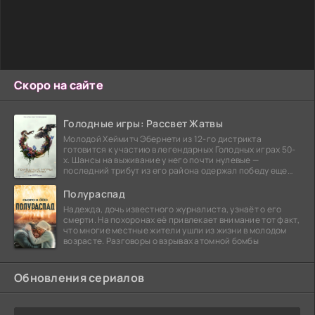
Скоро на сайте
Голодные игры: Рассвет Жатвы
Молодой Хеймитч Эбернети из 12-го дистрикта
готовится к участию в легендарных Голодных играх 50-
х. Шансы на выживание у него почти нулевые —
последний трибут из его района одержал победу еще
сорок
Полураспад
Надежда, дочь известного журналиста, узнаёт о его
смерти. На похоронах её привлекает внимание тот факт,
что многие местные жители ушли из жизни в молодом
возрасте. Разговоры о взрывах атомной бомбы
Обновления сериалов