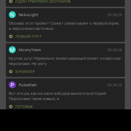
ОДИН ТРИЛЛИОН ДОЛЛАРОВ
N
NebuLight
09.08.26
Обожаю этот проект! Сюжет захватывает с первой серии,
а персонажи настолько
ЛОВКИЙ ПЛУТ
M
MoonyYawn
09.08.26
Крутое шоу! Нереально захватывающий сюжет и классные
персонажи. Не могу
БУКМЕКЕР
P
PulseRain
09.08.26
Вот это да, как же меня взбудоражила эта история!
Персонажи такие живые, а
ГОТОВЫЕ
B
BitterDust
09.08.26
Такое ощущение, что создатели просто взяли и решили