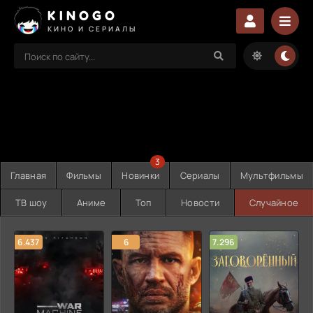
KINOGO
КИНО И СЕРИАЛЫ
3
Главная
Фильмы
Новинки
Сериалы
Мультфильмы
ТВ шоу
Аниме
Топ
Новости
Случайное
6.437
6
7.296