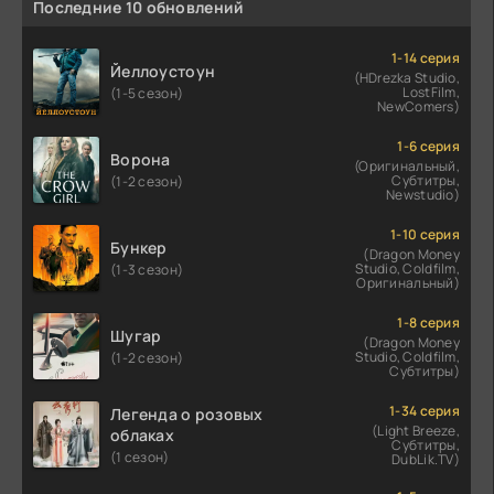
Последние 10 обновлений
1-14 серия
Йеллоустоун
(HDrezka Studio,
LostFilm,
(1-5 сезон)
NewComers)
1-6 серия
Ворона
(Оригинальный,
Субтитры,
(1-2 сезон)
Newstudio)
1-10 серия
Бункер
(Dragon Money
Studio, Coldfilm,
(1-3 сезон)
Оригинальный)
1-8 серия
Шугар
(Dragon Money
Studio, Coldfilm,
(1-2 сезон)
Субтитры)
1-34 серия
Легенда о розовых
(Light Breeze,
облаках
Субтитры,
(1 сезон)
DubLik.TV)