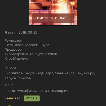
СМОТРЕТЬ ОНЛАЙН
Япония, 2019, 00:25
Режиссер:
Сёта Ибата, Масаси Омура
Продюсер:
Хиро Маруяма, Кэнсукэ Татэиси,
Хиро Маруяма
Актеры:
Ёко Хикаса, Гакуто Кадзивара, Маая Утида, Таку Ясиро,
Харука Ёсимура
Жанр:
аниме, мультфильм, драма, мелодрама
Качество:
WEBRIP