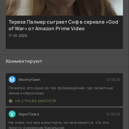
Тереза Палмер сыграет Сиф в сериале «God
of War» от Amazon Prime Video
17-01-2026
Комментируют
M
MoonyYawn
07.08.26
Пожалуй, это одно из тех произведений, где сюжетные
линии и персонажи
НА СТРАЖЕ МАРСЕЛЯ
V
VaporTears
07.08.26
Не знаю, что все в восторге, но мне кажется, что это
просто очередная банальная