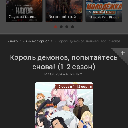
Молодёжка:
Опустошение
Заговорённый
Новая смена
Киного
»
Аниме сериал
» Король демонов, попытайтесь снова!
Король демонов, попытайтесь
снова! (1-2 сезон)
MAOU-SAMA, RETRY!
1-2 сезон 1-12 серия