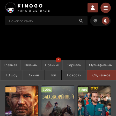
KINOGO
КИНО И СЕРИАЛЫ
3
Главная
Фильмы
Новинки
Сериалы
Мультфильмы
ТВ шоу
Аниме
Топ
Новости
Случайное
6
7.296
8.889