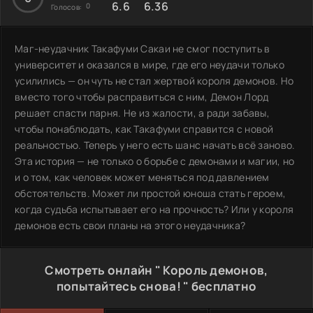
6.6
6.36
0
Голосов:
Маг-неудачник Такафуми Сакаи не смог поступить в
университет и оказался в мире, где его неудачи только
усилились — он чуть не стал жертвой короля демонов. Но
вместо того чтобы расправиться с ним, Демон Лорд
решает спасти парня. Не из жалости, а ради забавы,
чтобы понаблюдать, как Такафуми справится с новой
реальностью. Теперь у него есть шанс начать всё заново.
Эта история — не только о борьбе с демонами и магии, но
и о том, как человек может меняться под давлением
обстоятельств. Может ли простой юноша стать героем,
когда судьба испытывает его на прочность? Или у короля
демонов есть свои планы на этого неудачника?
Смотреть онлайн " Король демонов,
попытайтесь снова! " бесплатно