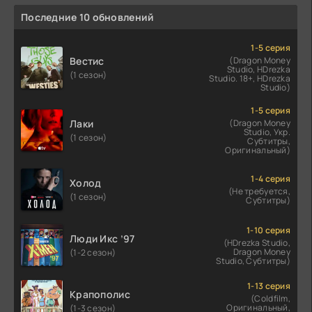
Последние 10 обновлений
1-5 серия
Вестис
(Dragon Money
Studio, HDrezka
(1 сезон)
Studio. 18+, HDrezka
Studio)
1-5 серия
Лаки
(Dragon Money
Studio, Укр.
(1 сезон)
Субтитры,
Оригинальный)
1-4 серия
Холод
(Не требуется,
(1 сезон)
Субтитры)
1-10 серия
Люди Икс ’97
(HDrezka Studio,
Dragon Money
(1-2 сезон)
Studio, Субтитры)
1-13 серия
Крапополис
(Coldfilm,
Оригинальный,
(1-3 сезон)