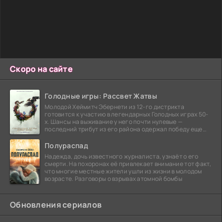
Скоро на сайте
Голодные игры: Рассвет Жатвы
Молодой Хеймитч Эбернети из 12-го дистрикта
готовится к участию в легендарных Голодных играх 50-
х. Шансы на выживание у него почти нулевые —
последний трибут из его района одержал победу еще
сорок
Полураспад
Надежда, дочь известного журналиста, узнаёт о его
смерти. На похоронах её привлекает внимание тот факт,
что многие местные жители ушли из жизни в молодом
возрасте. Разговоры о взрывах атомной бомбы
Обновления сериалов