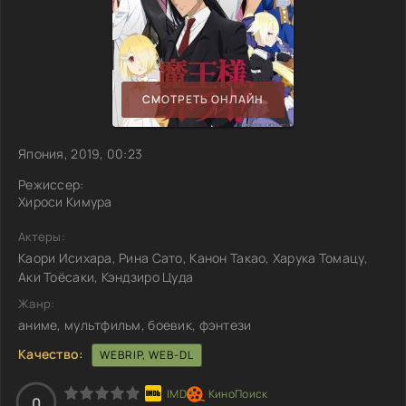
СМОТРЕТЬ ОНЛАЙН
Япония, 2019, 00:23
Режиссер:
Хироси Кимура
Актеры:
Каори Исихара, Рина Сато, Канон Такао, Харука Томацу,
Аки Тоёсаки, Кэндзиро Цуда
Жанр:
аниме, мультфильм, боевик, фэнтези
Качество:
WEBRIP, WEB-DL
0