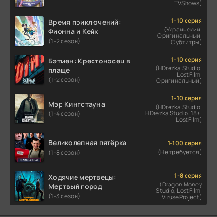
TVShows)
1-10 серия
Время приключений:
(Украинский,
Фионна и Кейк
Оригинальный,
(1-2 сезон)
Субтитры)
1-10 серия
Бэтмен: Крестоносец в
(HDrezka Studio,
плаще
LostFilm,
(1-2 сезон)
Оригинальный)
1-10 серия
Мэр Кингстауна
(HDrezka Studio,
HDrezka Studio. 18+,
(1-4 сезон)
LostFilm)
Великолепная пятёрка
1-100 серия
(Не требуется)
(1-8 сезон)
1-8 серия
Ходячие мертвецы:
(Dragon Money
Мертвый город
Studio, LostFilm,
(1-3 сезон)
ViruseProject)