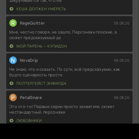
закручивается так, что не
КЕША ДОЛЖЕН УМЕРЕТЬ
R
RageQuitter
08.08.26
Мне, честно говоря, не зашло. Персонажи плоские, а
сюжет предсказуемый до
МОЙ ПАРЕНЬ — КУПИДОН
N
NovaDrip
08.08.26
Не знаю, что и сказать. По сути, всё предсказуемо, как
будто сценаристы просто
ПОЛТЕРГЕЙСТ ЭНФИЛДА
P
PetalSnare
08.08.26
Это что-то! Первые серии просто захватили, сюжет
нестандартный, персонажи
ЛЮБОВНИКИ
M
MoonyYawn
08.08.26