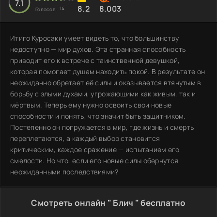
7.1
8.2
8.003
14
Голосов:
Итиго Куросаки умеет видеть то, что большинству
недоступно — мир духов. Эта странная способность
приводит его к встрече с таинственной девушкой,
которая помогает душам находить покой. В результате он
неожиданно обретает её силы и оказывается втянутым в
борьбу с злыми духами, угрожающими как живым, так и
мёртвым. Теперь ему нужно освоить свои новые
способности и понять, что значит быть защитником.
Постепенно он погружается в мир, где жизнь и смерть
переплетаются, а каждый выбор становится
критическим, каждое сражение — испытанием его
смелости. Но что, если его новые силы обернутся
неожиданными последствиями?
Смотреть онлайн " Блич " бесплатно