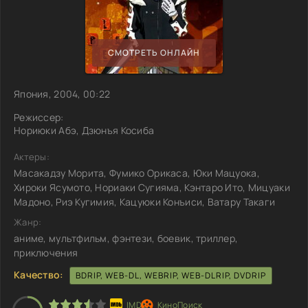
СМОТРЕТЬ ОНЛАЙН
Япония, 2004, 00:22
Режиссер:
Нориюки Абэ, Дзюнъя Косиба
Актеры:
Масакадзу Морита, Фумико Орикаса, Юки Мацуока,
Хироки Ясумото, Нориаки Сугияма, Кэнтаро Ито, Мицуаки
Мадоно, Риэ Кугимия, Кацуюки Конъиси, Ватару Такаги
Жанр:
аниме, мультфильм, фэнтези, боевик, триллер,
приключения
Качество:
BDRIP, WEB-DL, WEBRIP, WEB-DLRIP, DVDRIP