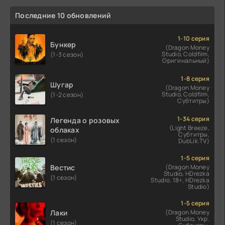
Последние 10 обновлений
1-10 серия
Бункер
(Dragon Money
Studio, Coldfilm,
(1-3 сезон)
Оригинальный)
1-8 серия
Шугар
(Dragon Money
Studio, Coldfilm,
(1-2 сезон)
Субтитры)
1-34 серия
Легенда о розовых
(Light Breeze,
облаках
Субтитры,
(1 сезон)
DubLik.TV)
1-5 серия
Вестис
(Dragon Money
Studio, HDrezka
(1 сезон)
Studio. 18+, HDrezka
Studio)
1-5 серия
Лаки
(Dragon Money
Studio, Укр.
(1 сезон)