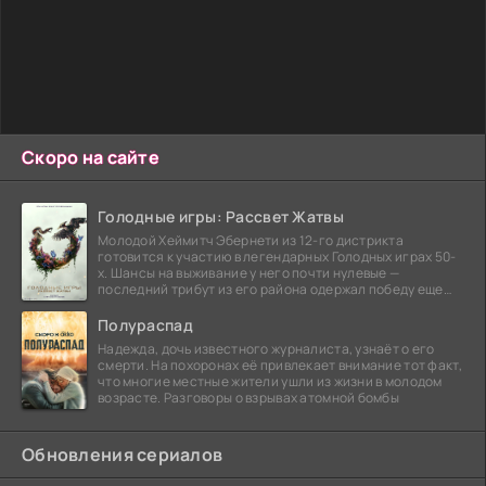
Скоро на сайте
Голодные игры: Рассвет Жатвы
Молодой Хеймитч Эбернети из 12-го дистрикта
готовится к участию в легендарных Голодных играх 50-
х. Шансы на выживание у него почти нулевые —
последний трибут из его района одержал победу еще
сорок
Полураспад
Надежда, дочь известного журналиста, узнаёт о его
смерти. На похоронах её привлекает внимание тот факт,
что многие местные жители ушли из жизни в молодом
возрасте. Разговоры о взрывах атомной бомбы
Обновления сериалов