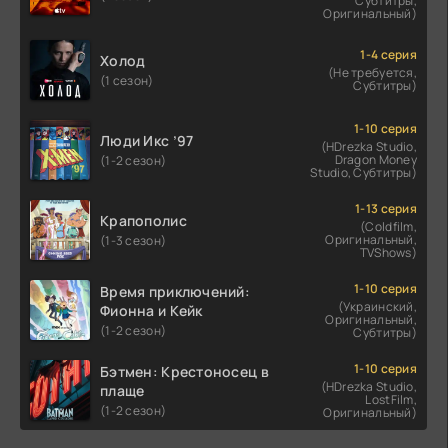
Субтитры,
Оригинальный)
1-4 серия
Холод
(Не требуется,
(1 сезон)
Субтитры)
1-10 серия
Люди Икс ’97
(HDrezka Studio,
Dragon Money
(1-2 сезон)
Studio, Субтитры)
1-13 серия
Крапополис
(Coldfilm,
Оригинальный,
(1-3 сезон)
TVShows)
1-10 серия
Время приключений:
(Украинский,
Фионна и Кейк
Оригинальный,
(1-2 сезон)
Субтитры)
1-10 серия
Бэтмен: Крестоносец в
(HDrezka Studio,
плаще
LostFilm,
(1-2 сезон)
Оригинальный)