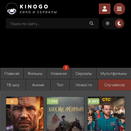
KINOGO
КИНО И СЕРИАЛЫ
3
Главная
Фильмы
Новинки
Сериалы
Мультфильмы
ТВ шоу
Аниме
Топ
Новости
Случайное
6
7.296
8.889