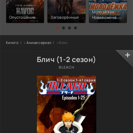
Молодёжка:
Опустошение
Заговорённый
Новая смена
Киного
»
Аниме сериал
» Блич
Блич (1-2 сезон)
BLEACH
1-2 сезон 1-41 серия