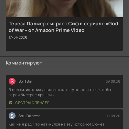
Тереза Палмер сыграет Сиф в сериале «God
of War» от Amazon Prime Video
17-01-2026
Комментируют
S
SoftSin
09.08.26
В целом, история довольно затянутая, хочется, чтобы
герои быстрее пришли к
СЁСТРЫ СПЕНСЕР
S
SoulDancer
08.08.26
Как же я рад, что наткнулся на эту историю! Сюжет