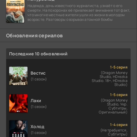
Надежда, дочь известного журналиста, узнаёт о его
смерти. На похоронах её привлекает внимание тот факт,
что многие местные жители ушли из жизни в молодом
возрасте. Разговоры о взрывах атомной бомбы
Обновления сериалов
Последние 10 обновлений
1-5 серия
Вестис
(Dragon Money
Studio, HDrezka
(1 сезон)
Studio. 18+, HDrezka
Studio)
1-5 серия
Лаки
(Dragon Money
Studio, Укр.
(1 сезон)
Субтитры,
Оригинальный)
1-4 серия
Холод
(Не требуется,
(1 сезон)
Субтитры)