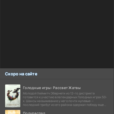
Скоро на сайте
Голодные игры: Рассвет Жатвы
Молодой Хеймитч Эбернети из 12-го дистрикта
готовится к участию в легендарных Голодных играх 50-
х. Шансы на выживание у него почти нулевые —
последний трибут из его района одержал победу еще
сорок
Полураспад