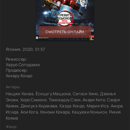
СМОТРЕТЬ ОНЛАЙН
Япония, 2020, 01:57
Режиссер:
Харуо Сотодзаки
Продюсер:
Хикару Кондо
Актеры:
Нацуки Ханаэ, Ёсицугу Мацуока, Сатоси Хино, Дзюнъя
Эноки, Хиро Симоно, Томокадзу Сэки, Акари Кито, Саори
Хаями, Даисукэ Хиракава, Каэдэ Хондо, Мария Исэ, Акира
Исида, Аои Кога, Кономи Кохара, Кацуюки Конъиси, Рикия
Кояма
Жанр: