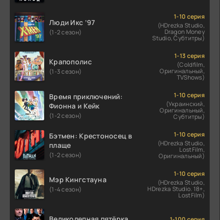
1-10 серия
Люди Икс ’97
(HDrezka Studio,
Dragon Money
(1-2 сезон)
Studio, Субтитры)
1-13 серия
Крапополис
(Coldfilm,
Оригинальный,
(1-3 сезон)
TVShows)
1-10 серия
Время приключений:
(Украинский,
Фионна и Кейк
Оригинальный,
(1-2 сезон)
Субтитры)
1-10 серия
Бэтмен: Крестоносец в
(HDrezka Studio,
плаще
LostFilm,
(1-2 сезон)
Оригинальный)
1-10 серия
Мэр Кингстауна
(HDrezka Studio,
HDrezka Studio. 18+,
(1-4 сезон)
LostFilm)
Великолепная пятёрка
1-100 серия