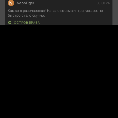
N
NeonTiger
06.08.26
Как же я разочарован! Начало весьма интригующее, но
быстро стало скучно.
ОСТРОВ БРАВА
C
CookieKill
06.08.26
Не могу понять, почему все так восхищаются. Сюжет
плоский, а персонажи
НИЧЕГО, КРОМЕ ЛЮБВИ