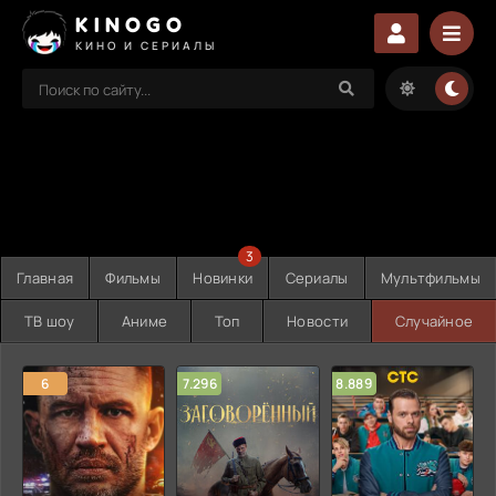
KINOGO
КИНО И СЕРИАЛЫ
3
Главная
Фильмы
Новинки
Сериалы
Мультфильмы
ТВ шоу
Аниме
Топ
Новости
Случайное
6
7.296
8.889