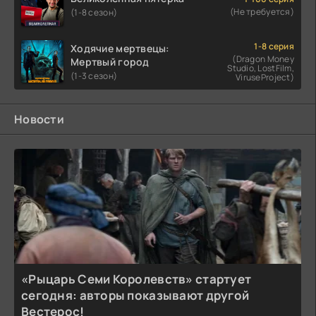
(Не требуется)
(1-8 сезон)
1-8 серия
Ходячие мертвецы:
(Dragon Money
Мертвый город
Studio, LostFilm,
(1-3 сезон)
ViruseProject)
Новости
«Рыцарь Семи Королевств» стартует
сегодня: авторы показывают другой
Вестерос!