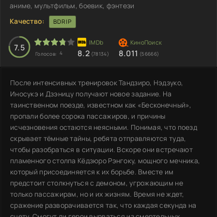
аниме, мультфильм, боевик, фэнтези
Качество:
BDRIP
7.5
8.2
8.011
4
Голосов:
(78134)
(56666)
После интенсивных тренировок Тандзиро, Нэдзуко,
Иносукэ и Дзэницу получают новое задание. На
таинственном поезде, известном как «Бесконечный»,
пропали более сорока пассажиров, и причины
исчезновения остаются неясными. Понимая, что поезд
скрывает тёмные тайны, ребята отправляются туда,
чтобы разобраться в ситуации. Вскоре они встречают
пламенного столпа Кёдзюро Рэнгоку, мощного мечника,
который присоединяется к их борьбе. Вместе им
предстоит столкнуться с демоном, угрожающим не
только пассажирам, но и их жизням. Время не ждет,
сражение разворачивается так, что каждая секунда на
счету. Смогут ли герои вырваться из смертельных