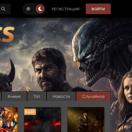
РЕГИСТРАЦИЯ
ВОЙТИ
Аниме
Топ
Новости
Случайное
6.437
7.187