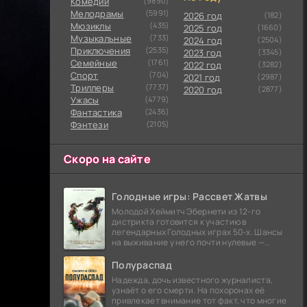
Комедии
(9890)
Мелодрамы
(5991)
2026 год
(182)
Мюзиклы
(435)
2025 год
(1660)
Музыкальные
(733)
2024 год
(2504)
Приключения
(2535)
2023 год
(3345)
Семейные
(1761)
2022 год
(3282)
Cпорт
(704)
2021 год
(2987)
Триллеры
(7737)
2020 год
(2877)
Ужасы
(4779)
Фантастика
(2436)
Фэнтези
(2105)
Скоро на сайте
Голодные игры: Рассвет Жатвы
Молодой Хеймитч Эбернети из 12-го
дистрикта готовится к участию в
легендарных Голодных играх 50-х. Шансы
на выживание у него почти нулевые —
последний трибут из его района одержал
победу еще сорок
Полураспад
Надежда, дочь известного журналиста,
узнаёт о его смерти. На похоронах её
привлекает внимание тот факт, что многие