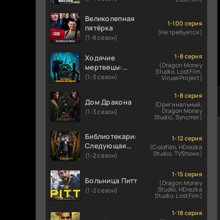
Великолепная
1-100 серия
пятёрка
(Не требуется)
(1-8 сезон)
1-8 серия
Ходячие
(Dragon Money
мертвецы:
Studio, LostFilm,
Мертвый
(1-3 сезон)
ViruseProject)
город
1-8 серия
Дом Дракона
(Оригинальный,
Dragon Money
(1-3 сезон)
Studio, Syncmer)
Библиотекари:
1-12 серия
Следующая
(Coldfilm, HDrezka
Studio, TVShows)
глава
(1-2 сезон)
1-15 серия
Больница Питт
(Dragon Money
Studio, HDrezka
(1-2 сезон)
Studio, LostFilm)
1-18 серия