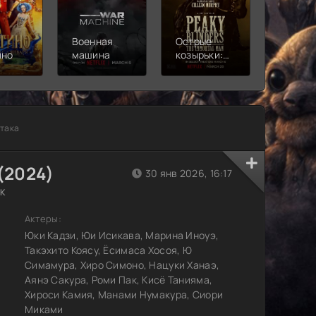
Военная
Острые
Чебура
ино
машина
козырьки:
2
Бессмертный
человек
атака
(2024)
30 янв 2026, 16:17
CK
Актеры:
Юки Кадзи, Юи Исикава, Марина Иноуэ,
Такэхито Коясу, Ёсимаса Хосоя, Ю
Симамура, Хиро Симоно, Нацуки Ханаэ,
Аянэ Сакура, Роми Пак, Кисё Танияма,
Хироси Камия, Манами Нумакура, Сиори
Миками