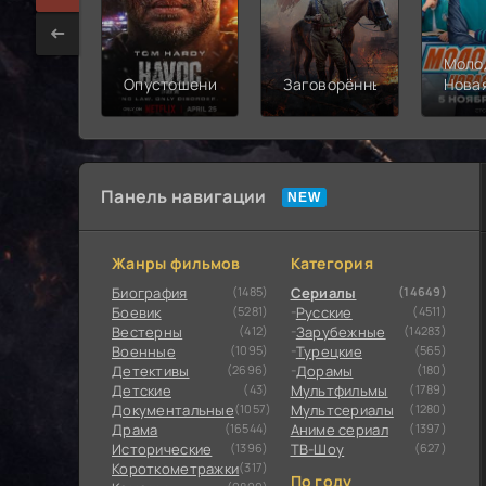
Моло
Опустошение
Заговорённый
Нова
смен
Панель навигации
Жанры фильмов
Категория
Биография
(1485)
Сериалы
(14649)
Боевик
(5281)
Русские
(4511)
Вестерны
(412)
Зарубежные
(14283)
Военные
(1095)
Турецкие
(565)
Детективы
(2696)
Дорамы
(180)
Детские
(43)
Мультфильмы
(1789)
Документальные
(1057)
Мультсериалы
(1280)
Драма
(16544)
Аниме сериал
(1397)
Исторические
(1396)
ТВ-Шоу
(627)
Короткометражки
(317)
По году