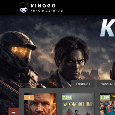
KINOGO
КИНО И СЕРИАЛЫ
Главная
Фильм
6
7.296
8.889