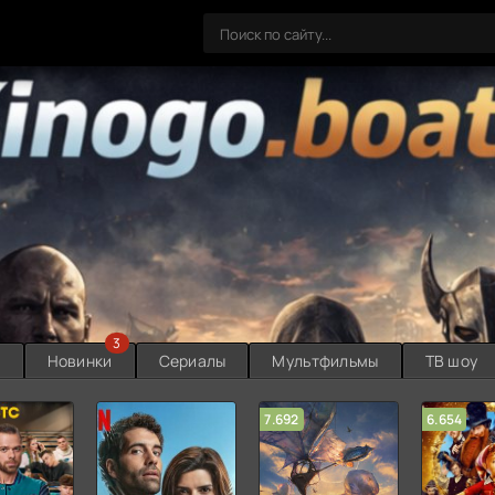
3
ы
Новинки
Сериалы
Мультфильмы
ТВ шоу
7.692
6.654