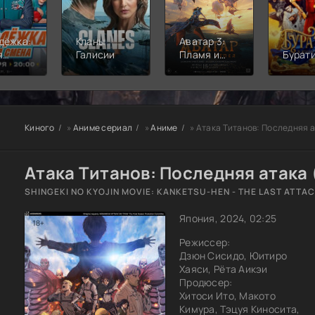
дёжка:
Кланы
Аватар 3:
я
Галисии
Пламя и
Бурат
а
пепел
Киного
»
Аниме сериал
»
Аниме
» Атака Титанов: Последняя 
Атака Титанов: Последняя атака 
SHINGEKI NO KYOJIN MOVIE: KANKETSU-HEN - THE LAST ATTA
Япония, 2024, 02:25
Режиссер:
Дзюн Сисидо, Юитиро
Хаяси, Рёта Аикэи
Продюсер:
Хитоси Ито, Макото
Кимура, Тэцуя Киносита,