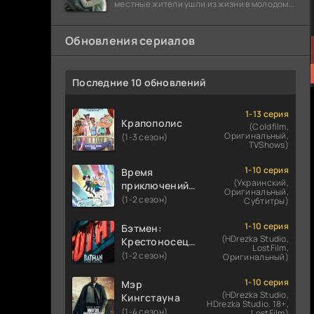
местные жители ушли из жизни в молодом
возрасте. Разговоры о взрывах атомной
бомбы
Обновления сериалов
Последние 10 обновлений
1-13 серия
Крапополис
(Coldfilm,
Оригинальный,
(1-3 сезон)
TVShows)
1-10 серия
Время
(Украинский,
приключений:
Оригинальный,
Фионна и Кейк
(1-2 сезон)
Субтитры)
1-10 серия
Бэтмен:
(HDrezka Studio,
Крестоносец в
LostFilm,
плаще
(1-2 сезон)
Оригинальный)
1-10 серия
Мэр
(HDrezka Studio,
Кингстауна
HDrezka Studio. 18+,
(1-4 сезон)
LostFilm)