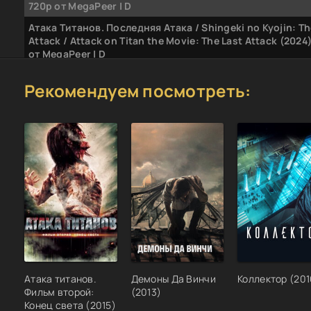
720p от MegaPeer | D
Атака Титанов. Последняя Атака / Shingeki no Kyojin: Th
Attack / Attack on Titan the Movie: The Last Attack (2024
от MegaPeer | D
Shingeki no Kyojin: The Final Season | Attack on Titan The
Рекомендуем посмотреть:
Season | Атака титанов. Последний сезон [ТВ-4, часть 1]
TV, 16 серий] WEB-DL 1080p 10-bit AAC raw
Shingeki no Kyojin: The Final Season / Attack on Titan Fin
Season / Атака титанов. Последний сезон [TV-4] [2020, T
ep] WEB-DL 1080p Rus
Атака титанов.
Демоны Да Винчи
Коллектор (201
Фильм второй:
(2013)
Конец света (2015)