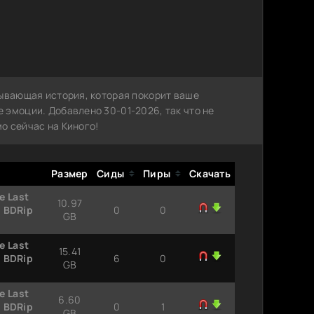
тывающая история, которая покорит ваше
 эмоции. Добавлено 30-01-2026, так что не
о сейчас на Киного!
Размер
Сиды
Пиры
Скачать
e Last
10.97
) BDRip
0
0
GB
e Last
15.41
) BDRip
6
0
GB
e Last
6.60
) BDRip
0
1
GB