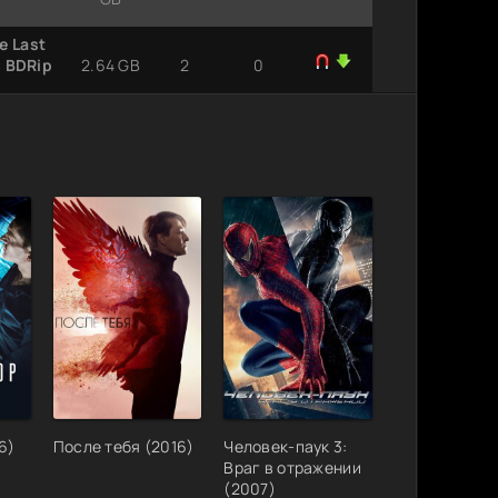
e Last
) BDRip
2.64 GB
2
0
 Final
 [2020,
8.34 GB
3
0
al
V, 16
23.2 GB
1
2
6)
После тебя (2016)
Человек-паук 3:
Враг в отражении
(2007)