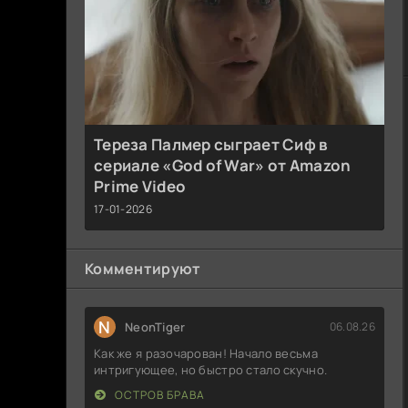
Тереза Палмер сыграет Сиф в
сериале «God of War» от Amazon
Prime Video
17-01-2026
Комментируют
N
NeonTiger
06.08.26
Как же я разочарован! Начало весьма
интригующее, но быстро стало скучно.
ОСТРОВ БРАВА