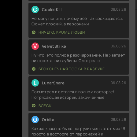
C
CookieKill
06.08.26
Не могу понять, почему все так восхищаются.
Сюжет плоский, а персонажи
НИЧЕГО, КРОМЕ ЛЮБВИ
V
VelvetStrike
06.08.26
Ну что, это полное разочарование. Не хватает
ни сюжета, ни глубины. Смотрел с
БЕСКОНЕЧНАЯ ТОСКА В РАЗЛУКЕ
L
LunarSnare
06.08.26
Посмотрел и остался в полном восторге!
Потрясающая история, закрученные
БЛЕСК
O
Orbita
06.08.26
Как же классно было погрузиться в этот мир! Я
просто в восторге от персонажей и