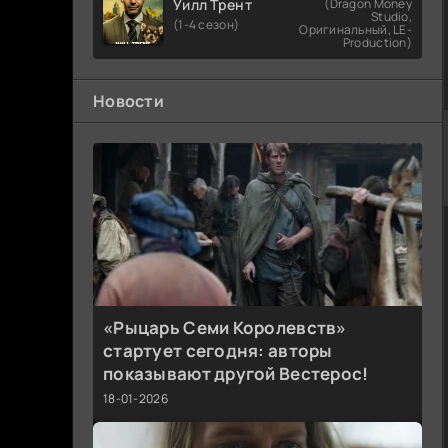
Уилл Трент
(Dragon Money
Studio,
(1-4 сезон)
Оригинальный, LE-
Production)
Новости
«Рыцарь Семи Королевств»
стартует сегодня: авторы
показывают другой Вестерос!
18-01-2026