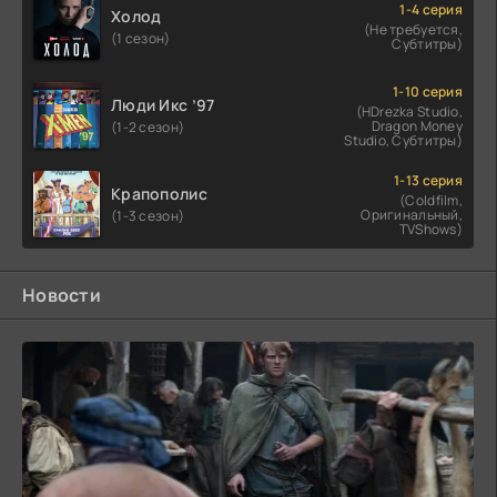
1-4 серия
Холод
(Не требуется,
(1 сезон)
Субтитры)
1-10 серия
Люди Икс ’97
(HDrezka Studio,
Dragon Money
(1-2 сезон)
Studio, Субтитры)
1-13 серия
Крапополис
(Coldfilm,
Оригинальный,
(1-3 сезон)
TVShows)
Новости