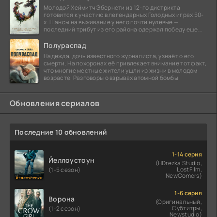
Молодой Хеймитч Эбернети из 12-го дистрикта
готовится к участию в легендарных Голодных играх 50-
х. Шансы на выживание у него почти нулевые —
последний трибут из его района одержал победу еще
сорок
Полураспад
Надежда, дочь известного журналиста, узнаёт о его
смерти. На похоронах её привлекает внимание тот факт,
что многие местные жители ушли из жизни в молодом
возрасте. Разговоры о взрывах атомной бомбы
Обновления сериалов
Последние 10 обновлений
1-14 серия
Йеллоустоун
(HDrezka Studio,
LostFilm,
(1-5 сезон)
NewComers)
1-6 серия
Ворона
(Оригинальный,
Субтитры,
(1-2 сезон)
Newstudio)