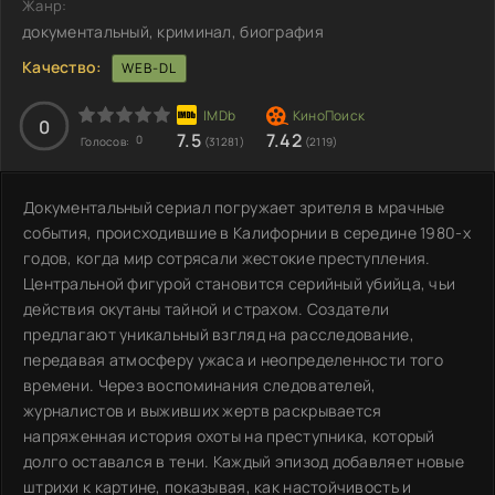
Жанр:
документальный, криминал, биография
Качество:
WEB-DL
0
7.5
7.42
0
Голосов:
(31281)
(2119)
Документальный сериал погружает зрителя в мрачные
события, происходившие в Калифорнии в середине 1980-х
годов, когда мир сотрясали жестокие преступления.
Центральной фигурой становится серийный убийца, чьи
действия окутаны тайной и страхом. Создатели
предлагают уникальный взгляд на расследование,
передавая атмосферу ужаса и неопределенности того
времени. Через воспоминания следователей,
журналистов и выживших жертв раскрывается
напряженная история охоты на преступника, который
долго оставался в тени. Каждый эпизод добавляет новые
штрихи к картине, показывая, как настойчивость и