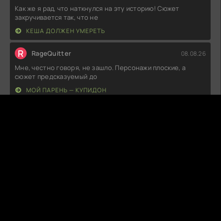
Как же я рад, что наткнулся на эту историю! Сюжет
закручивается так, что не
КЕША ДОЛЖЕН УМЕРЕТЬ
R
RageQuitter
08.08.26
Мне, честно говоря, не зашло. Персонажи плоские, а
сюжет предсказуемый до
МОЙ ПАРЕНЬ — КУПИДОН
N
NovaDrip
08.08.26
Не знаю, что и сказать. По сути, всё предсказуемо, как
будто сценаристы просто
ПОЛТЕРГЕЙСТ ЭНФИЛДА