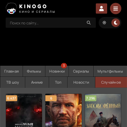
KINOGO
КИНО И СЕРИАЛЫ
3
Главная
Фильмы
Новинки
Сериалы
Мультфильмы
ТВ шоу
Аниме
Топ
Новости
Случайное
6.437
6
7.296