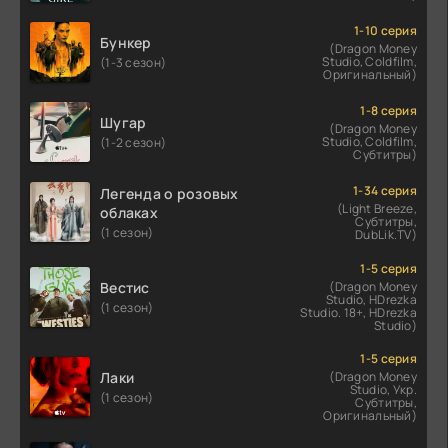
1-10 серия
Бункер
(Dragon Money
Studio, Coldfilm,
(1-3 сезон)
Оригинальный)
1-8 серия
Шугар
(Dragon Money
Studio, Coldfilm,
(1-2 сезон)
Субтитры)
1-34 серия
Легенда о розовых
(Light Breeze,
облаках
Субтитры,
(1 сезон)
DubLik.TV)
1-5 серия
Вестис
(Dragon Money
Studio, HDrezka
(1 сезон)
Studio. 18+, HDrezka
Studio)
1-5 серия
Лаки
(Dragon Money
Studio, Укр.
(1 сезон)
Субтитры,
Оригинальный)