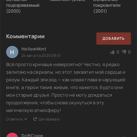
подозреваемый
покровители
(2000)
(2001)
Комментарии
ДОБАВИТЬ
HollowMint
H
0
0
24 августа 2025 09:01
Всё просто кричаще невероятно! Честно, я редко
залипаю на сериалы, но этот захватил моё сердце и
разум. Каждый эпизод — как новая глава в чарующей
книге, а герои такие живые, что кажется, будто они
мои старые друзья. Просто не могу дождаться
продолжения, чтобы снова окунуться в эту
магическую атмосферу!
Ответить
Цитировать
DriftCraze