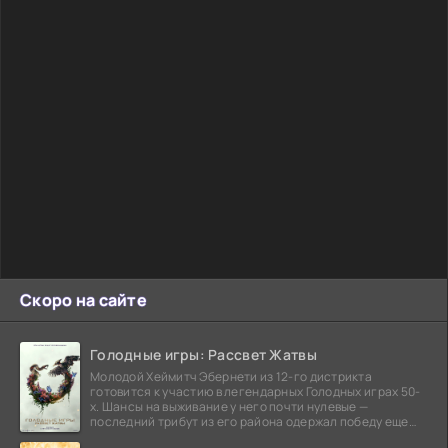
Скоро на сайте
Голодные игры: Рассвет Жатвы
Молодой Хеймитч Эбернети из 12-го дистрикта
готовится к участию в легендарных Голодных играх 50-
х. Шансы на выживание у него почти нулевые —
последний трибут из его района одержал победу еще
сорок