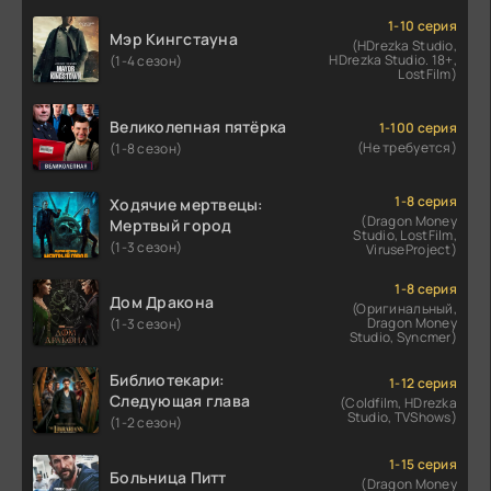
1-10 серия
Мэр Кингстауна
(HDrezka Studio,
HDrezka Studio. 18+,
(1-4 сезон)
LostFilm)
Великолепная пятёрка
1-100 серия
(Не требуется)
(1-8 сезон)
1-8 серия
Ходячие мертвецы:
(Dragon Money
Мертвый город
Studio, LostFilm,
(1-3 сезон)
ViruseProject)
1-8 серия
Дом Дракона
(Оригинальный,
Dragon Money
(1-3 сезон)
Studio, Syncmer)
Библиотекари:
1-12 серия
Следующая глава
(Coldfilm, HDrezka
Studio, TVShows)
(1-2 сезон)
1-15 серия
Больница Питт
(Dragon Money