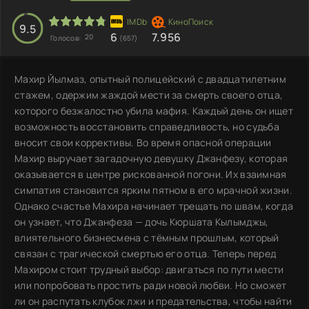
9.5
6
7.956
20
Голосов:
(657)
Махир Йылмаз, опытный полицейский с двадцатилетним
стажем, одержим жаждой мести за смерть своего отца,
которого безжалостно убила мафия. Каждый день он ищет
возможность восстановить справедливость, но судьба
вносит свои коррективы. Во время опасной операции
Махир выручает загадочную девушку Джанфезу, которая
оказывается в центре рискованной погони. Их взаимная
симпатия становится ярким пятном в его мрачной жизни.
Однако счастье Махира начинает трещать по швам, когда
он узнает, что Джанфеза — дочь Кюршата Кылымджы,
влиятельного бизнесмена с тёмным прошлым, который
связан с трагической смертью его отца. Теперь перед
Махиром стоит трудный выбор: двигаться по пути мести
или попробовать простить ради новой любви. Но сможет
ли он распутать клубок лжи и предательства, чтобы найти