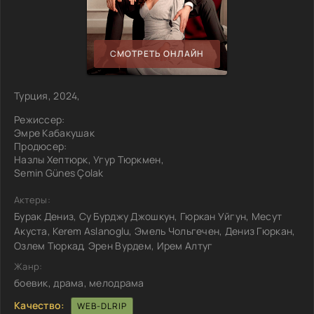
СМОТРЕТЬ ОНЛАЙН
Турция, 2024,
Режиссер:
Эмре Кабакушак
Продюсер:
Назлы Хептюрк, Угур Тюркмен,
Semin Günes Çolak
Актеры:
Бурак Дениз, Су Бурджу Джошкун, Гюркан Уйгун, Месут
Акуста, Kerem Aslanoglu, Эмель Чольгечен, Дениз Гюркан,
Озлем Тюркад, Эрен Вурдем, Ирем Алтуг
Жанр:
боевик, драма, мелодрама
Качество:
WEB-DLRIP