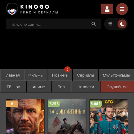
KINOGO
КИНО И СЕРИАЛЫ
3
Главная
Фильмы
Новинки
Сериалы
Мультфильмы
ТВ шоу
Аниме
Топ
Новости
Случайное
6
7.296
8.889