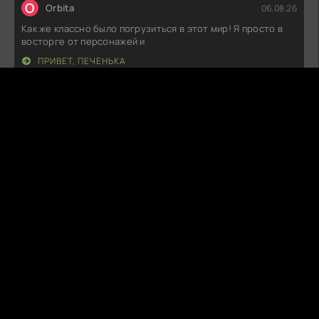
O
Orbita
06.08.26
Как же классно было погрузиться в этот мир! Я просто в
восторге от персонажей и
ПРИВЕТ, ПЕЧЕНЬКА
A
AngelDecay
06.08.26
Сначала думал, что это будет очередная ерунда, но в
итоге затянуло. Задумка
ОТЧЁТ О БУЙСТВЕ ДУХОВ