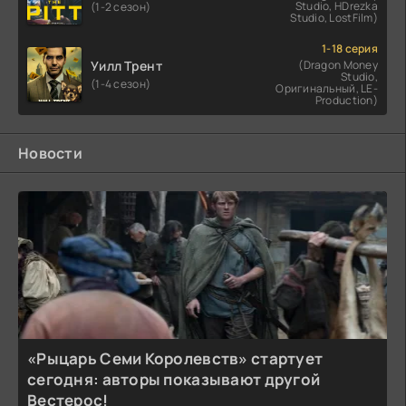
Studio, HDrezka
(1-2 сезон)
Studio, LostFilm)
1-18 серия
Уилл Трент
(Dragon Money
Studio,
(1-4 сезон)
Оригинальный, LE-
Production)
Новости
«Рыцарь Семи Королевств» стартует
сегодня: авторы показывают другой
Вестерос!