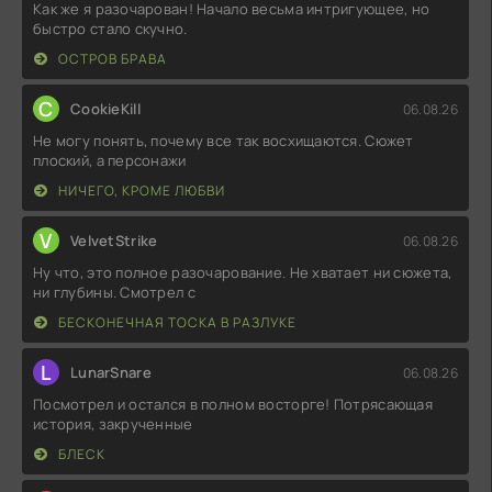
Как же я разочарован! Начало весьма интригующее, но
быстро стало скучно.
ОСТРОВ БРАВА
C
CookieKill
06.08.26
Не могу понять, почему все так восхищаются. Сюжет
плоский, а персонажи
НИЧЕГО, КРОМЕ ЛЮБВИ
V
VelvetStrike
06.08.26
Ну что, это полное разочарование. Не хватает ни сюжета,
ни глубины. Смотрел с
БЕСКОНЕЧНАЯ ТОСКА В РАЗЛУКЕ
L
LunarSnare
06.08.26
Посмотрел и остался в полном восторге! Потрясающая
история, закрученные
БЛЕСК