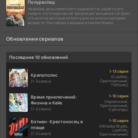
Полураспад
Надежда, дочь известного журналиста, узнаёт о его
смерти. На похоронах её привлекает внимание тот факт,
что многие местные жители ушли из жизни в молодом
возрасте. Разговоры о взрывах атомной бомбы
Обновления сериалов
Последние 10 обновлений
1-13 серия
Крапополис
(Coldfilm,
Оригинальный,
(1-3 сезон)
TVShows)
1-10 серия
Время приключений:
(Украинский,
Фионна и Кейк
Оригинальный,
(1-2 сезон)
Субтитры)
1-10 серия
Бэтмен: Крестоносец в
(HDrezka Studio,
плаще
LostFilm,
(1-2 сезон)
Оригинальный)