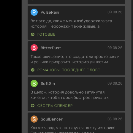
P
PulseRain
09.08.26
Вот это да, как же меня взбудоражила эта
история! Персонажи такие живые, а
ГОТОВЫЕ
B
BitterDust
09.08.26
Такое ощущение, что создатели просто взяли
и решили приправить историю династии
РОМАНОВЫ. ПОСЛЕДНЕЕ СЛОВО
S
SoftSin
09.08.26
В целом, история довольно затянутая,
хочется, чтобы герои быстрее пришли к
СЁСТРЫ СПЕНСЕР
S
SoulDancer
08.08.26
Как же я рад, что наткнулся на эту историю!
Сюжет закручивается так, что не