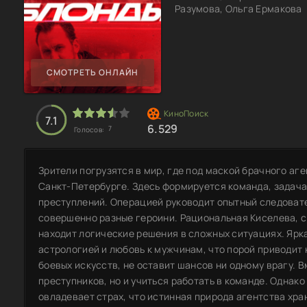
Разумова, Ольга Ермакова
СМОТРЕТЬ ОНЛАЙН
7.1
6.529
7
Голосов:
Зрители погрузятся в мир, где под маской брачного аг
Санкт-Петербурге. Здесь формируется команда, задача
преступлений. Операцией руководит опытный следовате
совершенно разные героини. Рациональная Киселева, с
находит логические решения в сложных ситуациях. Ярка
астрологией и любовь к мужчинам, что порой приводит
боевых искусств, не оставит шансов ни одному врагу. В
преступников, но и учиться работать в команде. Однак
овладевает страх, что истинная природа агентства хра