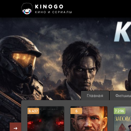
KINOGO
КИНО И СЕРИАЛЫ
Главная
Фильм
6.437
6
7.296