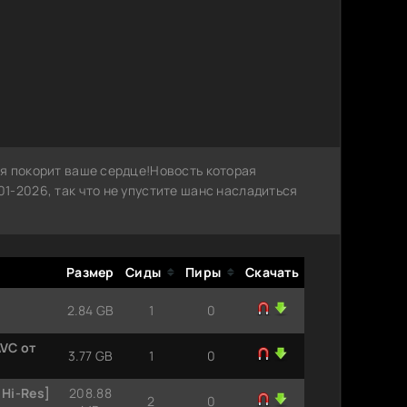
я покорит ваше сердце!Новость которая
1-2026, так что не упустите шанс насладиться
Размер
Сиды
Пиры
Скачать
2.84 GB
1
0
AVC от
3.77 GB
1
0
 Hi-Res]
208.88
2
0