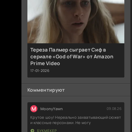
Тереза Палмер сыграет Сиф в
сериале «God of War» от Amazon
Prime Video
17-01-2026
Комментируют
M
MoonyYawn
09.08.26
Крутое шоу! Нереально захватывающий сюжет
и классные персонажи. Не могу
БУКМЕКЕР