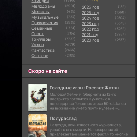
Комедии
(9890)
Мелодрамы
(5991)
2026 год
(182)
Мюзиклы
(435)
2025 год
(1660)
Музыкальные
(733)
2024 год
(2504)
Приключения
(2535)
2023 год
(3345)
Семейные
(1761)
2022 год
(3282)
Cпорт
(704)
2021 год
(2987)
Триллеры
(7737)
2020 год
(2877)
Ужасы
(4779)
Фантастика
(2436)
Фэнтези
(2105)
Скоро на сайте
Голодные игры: Рассвет Жатвы
Молодой Хеймитч Эбернети из 12-го
дистрикта готовится к участию в
легендарных Голодных играх 50-х. Шансы
на выживание у него почти нулевые —
последний трибут из его района одержал
победу еще сорок
Полураспад
Надежда, дочь известного журналиста,
узнаёт о его смерти. На похоронах её
привлекает внимание тот факт, что многие