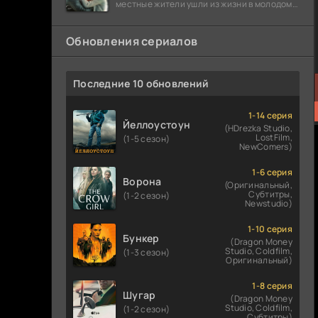
местные жители ушли из жизни в молодом
возрасте. Разговоры о взрывах атомной
бомбы
Обновления сериалов
Последние 10 обновлений
1-14 серия
Йеллоустоун
(HDrezka Studio,
LostFilm,
(1-5 сезон)
NewComers)
1-6 серия
Ворона
(Оригинальный,
Субтитры,
(1-2 сезон)
Newstudio)
1-10 серия
Бункер
(Dragon Money
Studio, Coldfilm,
(1-3 сезон)
Оригинальный)
1-8 серия
Шугар
(Dragon Money
Studio, Coldfilm,
(1-2 сезон)
Субтитры)