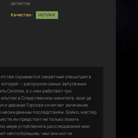
детектив
Качество:
HDTVRIP
ентства скрывается секретный спецотдел в
 которой — раскрытие самых запутанных
ль Смолов, а с ним работают три
 опытом в Следственном комитете, всегда
я и дерзкая Горская сочетает увлечение
 к неожиданным последствиям. Бойко, мастер
месте им предстоит не только ловить
о по мере углубления в расследования ими
нит нечто большее, чем они могли