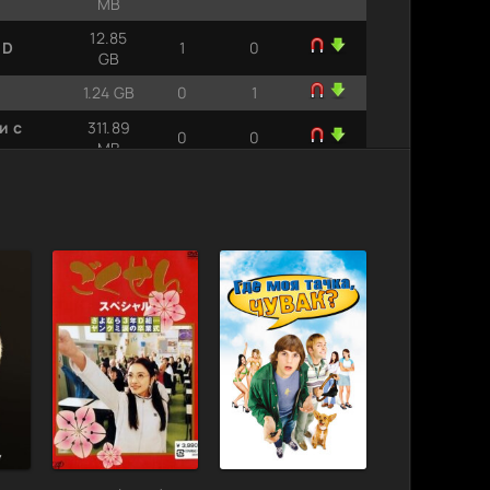
MB
12.85
 D
1
0
GB
1.24 GB
0
1
и с
311.89
0
0
MB
0p |
26.84
0
0
GB
т msltel
7.29 GB
2
0
 msltel |
3.47 GB
0
1
746.02
0
0
MB
2.46 GB
2
1
9.03
1
0
GB