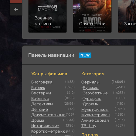
Военная
машина
Опустошение
Заго
Панель навигации
Жанры фильмов
Категория
Биография
(1485)
Сериалы
(14649)
Боевик
(5281)
Русские
(4511)
Вестерны
(412)
Зарубежные
(14283)
Военные
(1095)
Турецкие
(565)
Детективы
(2696)
Дорамы
(180)
Детские
(43)
Мультфильмы
(1789)
Документальные
(1057)
Мультсериалы
(1280)
Драма
(16544)
Аниме сериал
(1397)
Исторические
(1396)
ТВ-Шоу
(627)
Короткометражки
(317)
По году