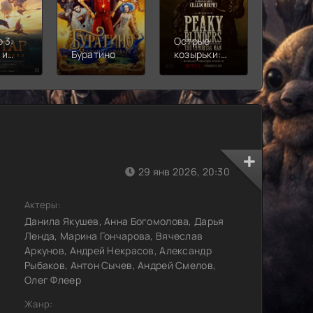
 3:
Острые
Чебура
 и
Буратино
козырьки:
2
Бессмертный
человек
29 янв 2026, 20:30
Актеры:
Данила Якушев, Анна Богомолова, Дарья
Ленда, Марина Гончарова, Вячеслав
Аркунов, Андрей Некрасов, Александр
Рыбаков, Антон Сычев, Андрей Смелов,
Олег Флеер
Жанр: