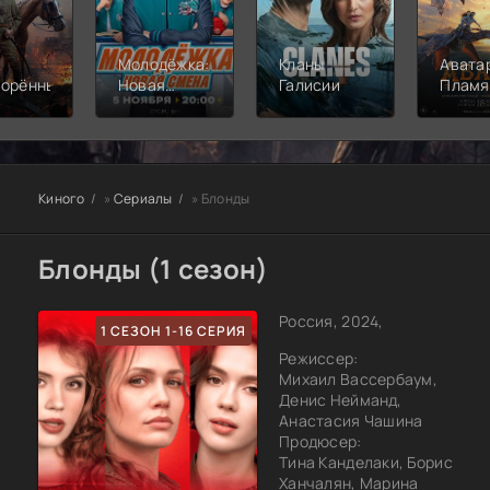
Молодёжка:
Кланы
Аватар
ворённый
Новая
Галисии
Пламя
смена
пепел
Киного
»
Сериалы
» Блонды
Блонды (1 сезон)
Россия, 2024,
1 СЕЗОН 1-16 СЕРИЯ
Режиссер:
Михаил Вассербаум,
Денис Нейманд,
Анастасия Чашина
Продюсер:
Тина Канделаки, Борис
Ханчалян, Марина