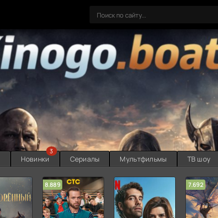
3
ы
Новинки
Сериалы
Мультфильмы
ТВ шоу
8.889
7.692