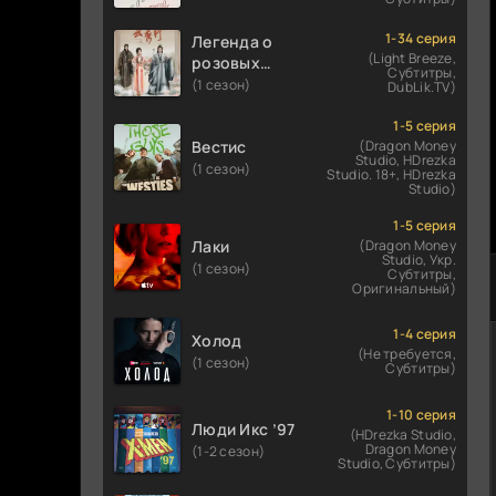
1-34 серия
Легенда о
(Light Breeze,
розовых
Субтитры,
облаках
(1 сезон)
DubLik.TV)
1-5 серия
Вестис
(Dragon Money
Studio, HDrezka
(1 сезон)
Studio. 18+, HDrezka
Studio)
1-5 серия
Лаки
(Dragon Money
Studio, Укр.
(1 сезон)
Субтитры,
Оригинальный)
1-4 серия
Холод
(Не требуется,
(1 сезон)
Субтитры)
1-10 серия
Люди Икс ’97
(HDrezka Studio,
Dragon Money
(1-2 сезон)
Studio, Субтитры)