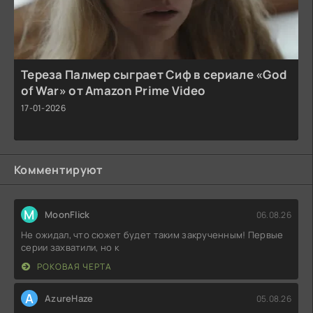
Тереза Палмер сыграет Сиф в сериале «God
of War» от Amazon Prime Video
17-01-2026
Комментируют
M
MoonFlick
06.08.26
Не ожидал, что сюжет будет таким закрученным! Первые
серии захватили, но к
РОКОВАЯ ЧЕРТА
A
AzureHaze
05.08.26