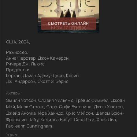
СМОТРЕТЬ ОНЛАЙН
США, 2024,
Режиссер:
Анна Ферстер, Джон Камерон,
Ричард Дж. Льюис
Продюсер:
Корхан, Дайан Адему-Джон, Кевин
Дж. Андерсон, Скотт З. Бёрнс
Актеры:
Эмили Уотсон, Оливия Уильямс, Трэвис Фиммел, Джоди
Мэй, Марк Стронг, Сара-Софи Бусснина, Джош Хюстон,
Джейд Аноука, Ифа Хайндс, Крис Мэйсон, Шалом Брюн-
Фрэнклин, Табу, Камилла Бипут, Сара Лам, Хлоя Лиа,
Faoileann Cunningham
Жанр: