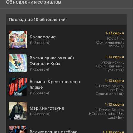
Обновления сериалов
Последние 10 обновлений
1-13 серия
Крапополис
(Coldfilm,
Оригинальный,
(1-3 сезон)
TVShows)
1-10 серия
Время приключений:
(Украинский,
Фионна и Кейк
Оригинальный,
(1-2 сезон)
Субтитры)
1-10 серия
Бэтмен: Крестоносец в
(HDrezka Studio,
плаще
LostFilm,
(1-2 сезон)
Оригинальный)
1-10 серия
Мэр Кингстауна
(HDrezka Studio,
HDrezka Studio. 18+,
(1-4 сезон)
LostFilm)
Великолепная пятёрка
1-100 серия