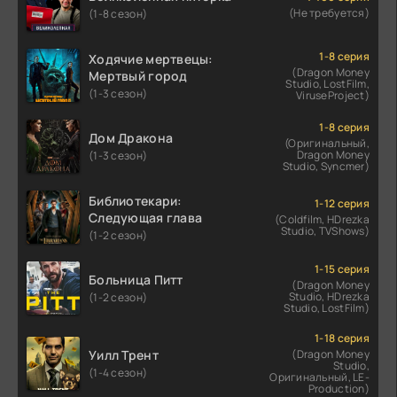
(Не требуется)
(1-8 сезон)
1-8 серия
Ходячие мертвецы:
(Dragon Money
Мертвый город
Studio, LostFilm,
(1-3 сезон)
ViruseProject)
1-8 серия
Дом Дракона
(Оригинальный,
Dragon Money
(1-3 сезон)
Studio, Syncmer)
Библиотекари:
1-12 серия
Следующая глава
(Coldfilm, HDrezka
Studio, TVShows)
(1-2 сезон)
1-15 серия
Больница Питт
(Dragon Money
Studio, HDrezka
(1-2 сезон)
Studio, LostFilm)
1-18 серия
Уилл Трент
(Dragon Money
Studio,
(1-4 сезон)
Оригинальный, LE-
Production)