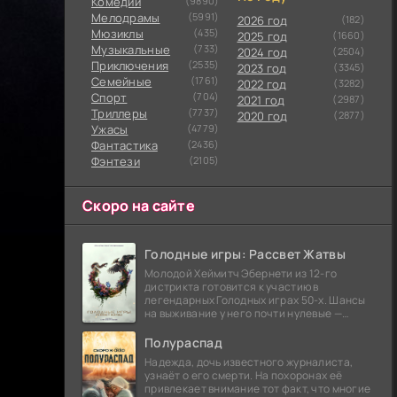
Комедии
(9890)
Мелодрамы
(5991)
2026 год
(182)
Мюзиклы
(435)
2025 год
(1660)
Музыкальные
(733)
2024 год
(2504)
Приключения
(2535)
2023 год
(3345)
Семейные
(1761)
2022 год
(3282)
Cпорт
(704)
2021 год
(2987)
Триллеры
(7737)
2020 год
(2877)
Ужасы
(4779)
Фантастика
(2436)
Фэнтези
(2105)
Скоро на сайте
Голодные игры: Рассвет Жатвы
Молодой Хеймитч Эбернети из 12-го
дистрикта готовится к участию в
легендарных Голодных играх 50-х. Шансы
на выживание у него почти нулевые —
последний трибут из его района одержал
победу еще сорок
Полураспад
Надежда, дочь известного журналиста,
узнаёт о его смерти. На похоронах её
привлекает внимание тот факт, что многие