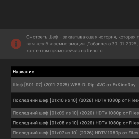
Смотреть Шеф – захватывающая история, которая п
вам незабываемые эмоции. Добавлено 30-01-2026, 
контентом прямо сейчас на Киного!
Название
Шеф [S01-07] (2011-2025) WEB-DLRip-AVC от ExKinoRay
Последний шеф [01x10 из 10] (2026) HDTV 1080р от Files
Последний шеф [01x09 из 10] (2026) HDTV 1080р от Files
Последний шеф [01x08 из 10] (2026) HDTV 1080р от Files
Последний шеф [01x07 из 10] (2026) HDTV 1080р от Files