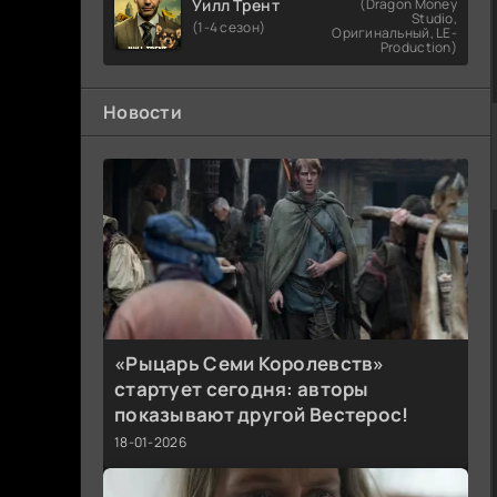
Уилл Трент
(Dragon Money
Studio,
(1-4 сезон)
Оригинальный, LE-
Production)
Новости
«Рыцарь Семи Королевств»
стартует сегодня: авторы
показывают другой Вестерос!
18-01-2026