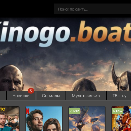
3
ы
Новинки
Сериалы
Мультфильмы
ТВ шоу
7.692
6.654