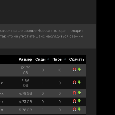
окорит ваше сердце!Новость которая подарит
так что не упустите шанс насладиться свежим
Размер
Сиды
Пиры
Скачать
121.79
0
18
GB
5.66
-x
1
0
GB
-x
4.78 GB
0
0
-x
4.73 GB
0
0
-x
5.78 GB
1
0