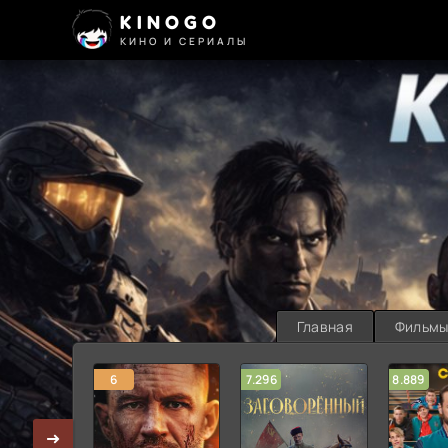
KINOGO
КИНО И СЕРИАЛЫ
Главная
Фильм
6
7.296
8.889