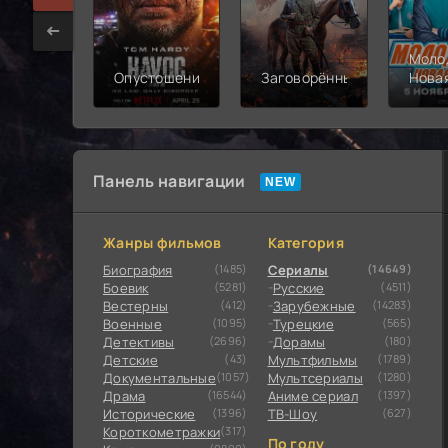
Моло
Опустошение
Заговорённый
Нова
смен
Панель навигации
Жанры фильмов
Категория
Биография
(1485)
Сериалы
(14649)
Боевик
(5281)
Русские
(4511)
Вестерны
(412)
Зарубежные
(14283)
Военные
(1095)
Турецкие
(565)
Детективы
(2696)
Дорамы
(180)
Детские
(43)
Мультфильмы
(1789)
Документальные
(1057)
Мультсериалы
(1280)
Драма
(16544)
Аниме сериал
(1397)
Исторические
(1396)
ТВ-Шоу
(627)
Короткометражки
(317)
По году