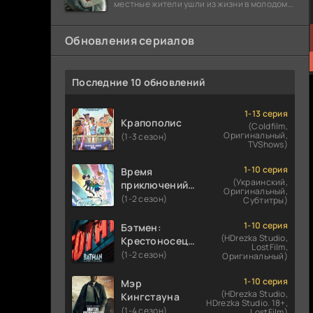
местные жители ушли из жизни в молодом
возрасте. Разговоры о взрывах атомной
бомбы
Обновления сериалов
Последние 10 обновлений
1-13 серия
Крапополис
(Coldfilm,
Оригинальный,
(1-3 сезон)
TVShows)
1-10 серия
Время
(Украинский,
приключений:
Оригинальный,
Фионна и Кейк
(1-2 сезон)
Субтитры)
1-10 серия
Бэтмен:
(HDrezka Studio,
Крестоносец в
LostFilm,
плаще
(1-2 сезон)
Оригинальный)
1-10 серия
Мэр
(HDrezka Studio,
Кингстауна
HDrezka Studio. 18+,
(1-4 сезон)
LostFilm)