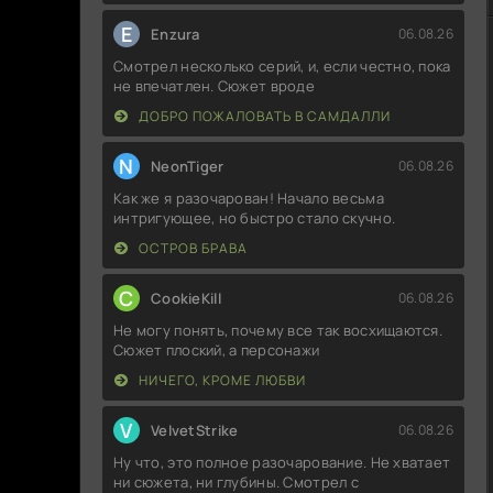
E
Enzura
06.08.26
Смотрел несколько серий, и, если честно, пока
не впечатлен. Сюжет вроде
ДОБРО ПОЖАЛОВАТЬ В САМДАЛЛИ
N
NeonTiger
06.08.26
Как же я разочарован! Начало весьма
интригующее, но быстро стало скучно.
ОСТРОВ БРАВА
C
CookieKill
06.08.26
Не могу понять, почему все так восхищаются.
Сюжет плоский, а персонажи
НИЧЕГО, КРОМЕ ЛЮБВИ
V
VelvetStrike
06.08.26
Ну что, это полное разочарование. Не хватает
ни сюжета, ни глубины. Смотрел с