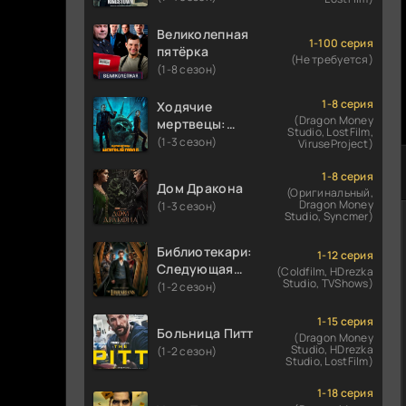
Великолепная
1-100 серия
пятёрка
(Не требуется)
(1-8 сезон)
1-8 серия
Ходячие
(Dragon Money
мертвецы:
Studio, LostFilm,
Мертвый
(1-3 сезон)
ViruseProject)
город
1-8 серия
Дом Дракона
(Оригинальный,
Dragon Money
(1-3 сезон)
Studio, Syncmer)
Библиотекари:
1-12 серия
Следующая
(Coldfilm, HDrezka
Studio, TVShows)
глава
(1-2 сезон)
1-15 серия
Больница Питт
(Dragon Money
Studio, HDrezka
(1-2 сезон)
Studio, LostFilm)
1-18 серия