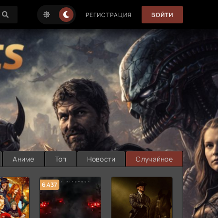
РЕГИСТРАЦИЯ
ВОЙТИ
Аниме
Топ
Новости
Случайное
6.437
7.187