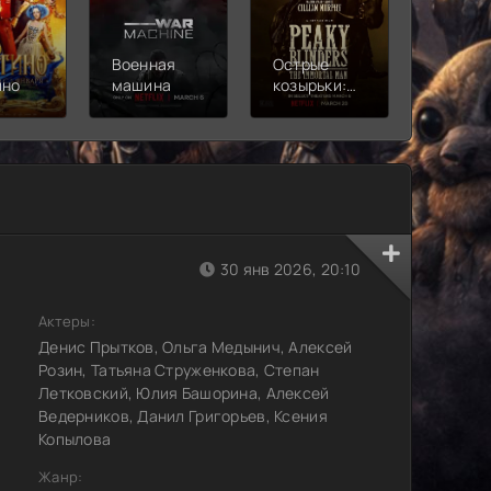
Военная
Острые
Чебура
ино
машина
козырьки:
2
Бессмертный
человек
30 янв 2026, 20:10
Актеры:
Денис Прытков, Ольга Медынич, Алексей
Розин, Татьяна Струженкова, Степан
Летковский, Юлия Башорина, Алексей
Ведерников, Данил Григорьев, Ксения
Копылова
Жанр: