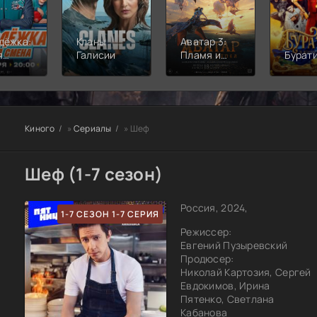
дёжка:
Кланы
Аватар 3:
я
Галисии
Пламя и
Бурат
а
пепел
Киного
»
Сериалы
» Шеф
Шеф (1-7 сезон)
Россия, 2024,
1-7 СЕЗОН 1-7 СЕРИЯ
Режиссер:
Евгений Пузыревский
Продюсер:
Николай Картозия, Сергей
Евдокимов, Ирина
Пятенко, Светлана
Кабанова