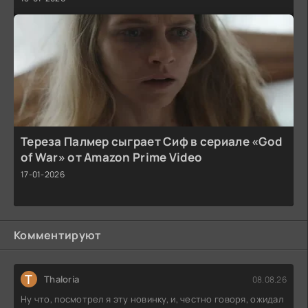
Тереза Палмер сыграет Сиф в сериале «God
of War» от Amazon Prime Video
17-01-2026
Комментируют
T
Thaloria
08.08.26
Ну что, посмотрел я эту новинку, и, честно говоря, ожидал