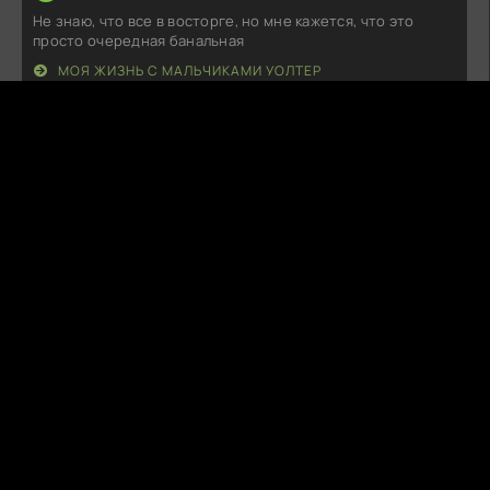
Не знаю, что все в восторге, но мне кажется, что это
просто очередная банальная
МОЯ ЖИЗНЬ С МАЛЬЧИКАМИ УОЛТЕР
S
SnuggleFox
07.08.26
Что-то мне подсказывает, что этот проект остался в тени
более удачных аналогов.
ЧЕРТОВСКИ СЧАСТЛИВЫЙ ДЕНЬ