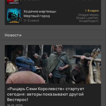
1-8 серия
Ходячие мертвецы:
(Dragon Money
Мертвый город
Studio, LostFilm,
(1-3 сезон)
ViruseProject)
Новости
«Рыцарь Семи Королевств» стартует
сегодня: авторы показывают другой
Вестерос!
18-01-2026