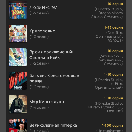
1-10 серия
Люди Икс ’97
(HDrezka Studio,
Dragon Money
(1-2 сезон)
Studio, Субтитры)
1-13 серия
Крапополис
(Coldfilm,
Оригинальный,
(1-3 сезон)
TVShows)
1-10 серия
Время приключений:
(Украинский,
Фионна и Кейк
Оригинальный,
(1-2 сезон)
Субтитры)
1-10 серия
Бэтмен: Крестоносец в
(HDrezka Studio,
плаще
LostFilm,
(1-2 сезон)
Оригинальный)
1-10 серия
Мэр Кингстауна
(HDrezka Studio,
HDrezka Studio. 18+,
(1-4 сезон)
LostFilm)
Великолепная пятёрка
1-100 серия
(Не требуется)
(1-8 сезон)