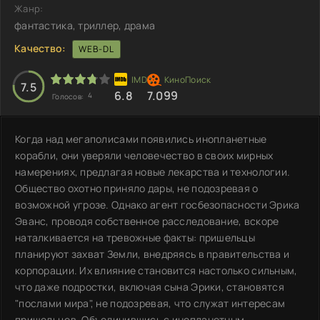
Жанр:
фантастика, триллер, драма
Качество:
WEB-DL
7.5
6.8
7.099
4
Голосов:
Когда над мегаполисами появились инопланетные
корабли, они уверяли человечество в своих мирных
намерениях, предлагая новые лекарства и технологии.
Общество охотно приняло дары, не подозревая о
возможной угрозе. Однако агент госбезопасности Эрика
Эванс, проводя собственное расследование, вскоре
наталкивается на тревожные факты: пришельцы
планируют захват Земли, внедряясь в правительства и
корпорации. Их влияние становится настолько сильным,
что даже подростки, включая сына Эрики, становятся
"послами мира", не подозревая, что служат интересам
пришельцев. Объединившись с инопланетным