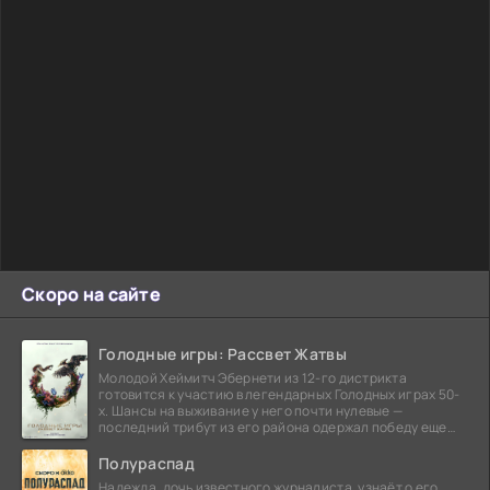
Скоро на сайте
Голодные игры: Рассвет Жатвы
Молодой Хеймитч Эбернети из 12-го дистрикта
готовится к участию в легендарных Голодных играх 50-
х. Шансы на выживание у него почти нулевые —
последний трибут из его района одержал победу еще
сорок
Полураспад
Надежда, дочь известного журналиста, узнаёт о его