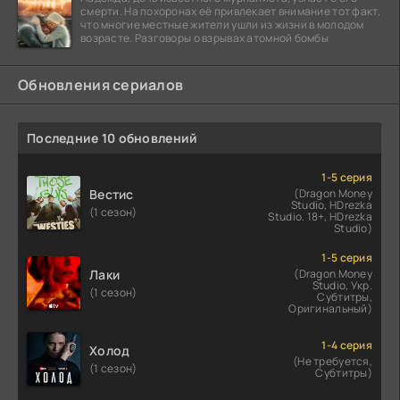
смерти. На похоронах её привлекает внимание тот факт,
что многие местные жители ушли из жизни в молодом
возрасте. Разговоры о взрывах атомной бомбы
Обновления сериалов
Последние 10 обновлений
1-5 серия
Вестис
(Dragon Money
Studio, HDrezka
(1 сезон)
Studio. 18+, HDrezka
Studio)
1-5 серия
Лаки
(Dragon Money
Studio, Укр.
(1 сезон)
Субтитры,
Оригинальный)
1-4 серия
Холод
(Не требуется,
(1 сезон)
Субтитры)