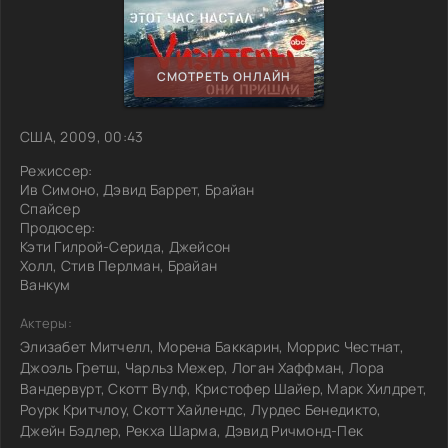
СМОТРЕТЬ ОНЛАЙН
США, 2009, 00:43
Режиссер:
Ив Симоно, Дэвид Баррет, Брайан
Спайсер
Продюсер:
Кэти Гилрой-Серида, Джейсон
Холл, Стив Перлман, Брайан
Ванкум
Актеры:
Элизабет Митчелл, Морена Баккарин, Моррис Честнат,
Джоэль Гретш, Чарльз Межер, Логан Хаффман, Лора
Вандервурт, Скотт Вулф, Кристофер Шайер, Марк Хилдрет,
Роурк Критчлоу, Скотт Хайлендс, Лурдес Бенедикто,
Джейн Бэдлер, Рекха Шарма, Дэвид Ричмонд-Пек