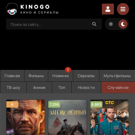
KINOGO
КИНО И СЕРИАЛЫ
3
Главная
Фильмы
Новинки
Сериалы
Мультфильмы
ТВ шоу
Аниме
Топ
Новости
Случайное
6
7.296
8.889