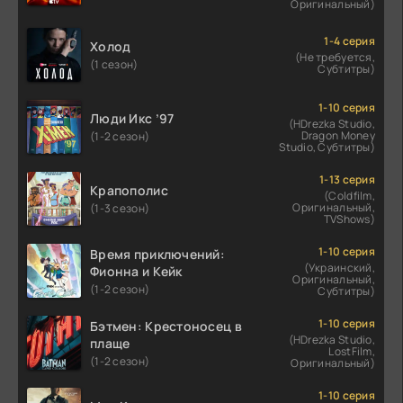
Оригинальный)
1-4 серия
Холод
(Не требуется,
(1 сезон)
Субтитры)
1-10 серия
Люди Икс ’97
(HDrezka Studio,
Dragon Money
(1-2 сезон)
Studio, Субтитры)
1-13 серия
Крапополис
(Coldfilm,
Оригинальный,
(1-3 сезон)
TVShows)
1-10 серия
Время приключений:
(Украинский,
Фионна и Кейк
Оригинальный,
(1-2 сезон)
Субтитры)
1-10 серия
Бэтмен: Крестоносец в
(HDrezka Studio,
плаще
LostFilm,
(1-2 сезон)
Оригинальный)
1-10 серия