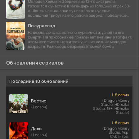
Молодой Хеймитч Эбернети из 12-го дистрикта
готовится к участию в легендарных Голодных играх 50-
х. Шансы на выживание у него почти нулевые —
последний трибут из его района одержал победу еще
сорок
Полураспад
Надежда, дочь известного журналиста, узнаёт о его
смерти. На похоронах её привлекает внимание тот факт,
что многие местные жители ушли из жизни в молодом
возрасте. Разговоры о взрывах атомной бомбы
Обновления сериалов
Последние 10 обновлений
1-5 серия
Вестис
(Dragon Money
Studio, HDrezka
(1 сезон)
Studio. 18+, HDrezka
Studio)
1-5 серия
Лаки
(Dragon Money
Studio, Укр.
(1 сезон)
Субтитры,