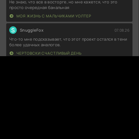
Не знаю, что все в восторге, но мне кажется, что это
просто очередная банальная
МОЯ ЖИЗНЬ С МАЛЬЧИКАМИ УОЛТЕР
S
SnuggleFox
07.08.26
Что-то мне подсказывает, что этот проект остался в тени
более удачных аналогов.
ЧЕРТОВСКИ СЧАСТЛИВЫЙ ДЕНЬ
W
WarShift
07.08.26
Пожалуй, это лучшее, что я видел в последнее время.
Сюжет закручивается так,
ПАРМСКИЕ ФИАЛКИ