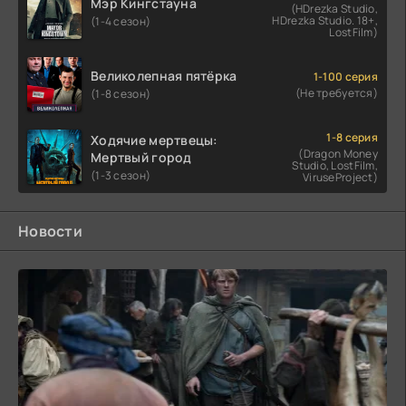
Мэр Кингстауна
(HDrezka Studio,
HDrezka Studio. 18+,
(1-4 сезон)
LostFilm)
Великолепная пятёрка
1-100 серия
(Не требуется)
(1-8 сезон)
1-8 серия
Ходячие мертвецы:
(Dragon Money
Мертвый город
Studio, LostFilm,
(1-3 сезон)
ViruseProject)
Новости