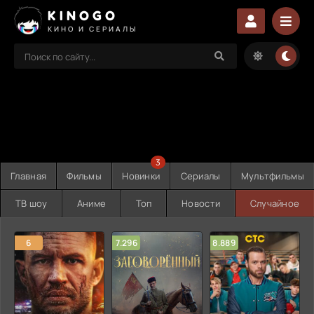
KINOGO
КИНО И СЕРИАЛЫ
3
Главная
Фильмы
Новинки
Сериалы
Мультфильмы
ТВ шоу
Аниме
Топ
Новости
Случайное
6
7.296
8.889