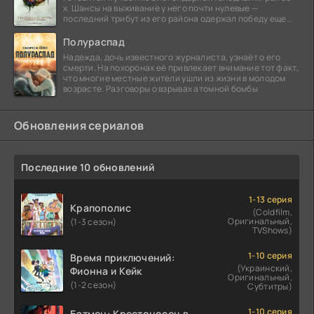
х. Шансы на выживание у него почти нулевые —
последний трибут из его района одержал победу еще
сорок
Полураспад
Надежда, дочь известного журналиста, узнаёт о его
смерти. На похоронах её привлекает внимание тот факт,
что многие местные жители ушли из жизни в молодом
возрасте. Разговоры о взрывах атомной бомбы
Обновления сериалов
Последние 10 обновлений
1-13 серия
Крапополис
(Coldfilm,
Оригинальный,
(1-3 сезон)
TVShows)
1-10 серия
Время приключений:
(Украинский,
Фионна и Кейк
Оригинальный,
(1-2 сезон)
Субтитры)
1-10 серия
Бэтмен: Крестоносец в