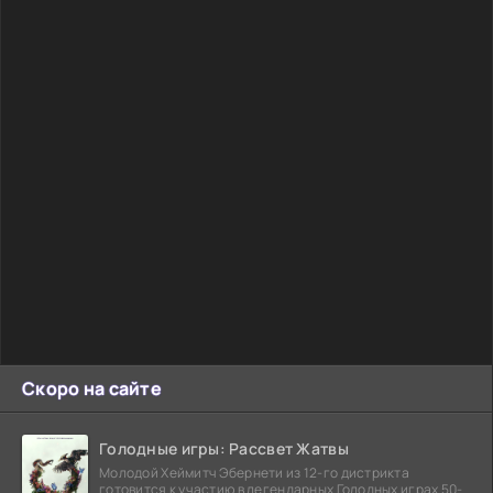
Скоро на сайте
Голодные игры: Рассвет Жатвы
Молодой Хеймитч Эбернети из 12-го дистрикта
готовится к участию в легендарных Голодных играх 50-