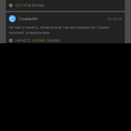
ОСТРОВ БРАВА
C
CookieKill
06.08.26
Не могу понять, почему все так восхищаются. Сюжет
плоский, а персонажи
НИЧЕГО, КРОМЕ ЛЮБВИ
V
VelvetStrike
06.08.26
Ну что, это полное разочарование. Не хватает ни сюжета,
ни глубины. Смотрел с
БЕСКОНЕЧНАЯ ТОСКА В РАЗЛУКЕ