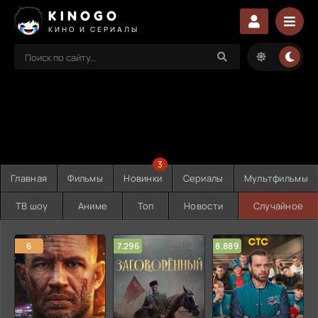
KINOGO
КИНО И СЕРИАЛЫ
3
Главная
Фильмы
Новинки
Сериалы
Мультфильмы
ТВ шоу
Аниме
Топ
Новости
Случайное
6
7.296
8.889