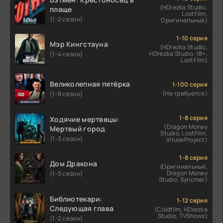
(HDrezka Studio,
плаще
LostFilm,
(1-2 сезон)
Оригинальный)
1-10 серия
Мэр Кингстауна
(HDrezka Studio,
HDrezka Studio. 18+,
(1-4 сезон)
LostFilm)
Великолепная пятёрка
1-100 серия
(Не требуется)
(1-8 сезон)
1-8 серия
Ходячие мертвецы:
(Dragon Money
Мертвый город
Studio, LostFilm,
(1-3 сезон)
ViruseProject)
1-8 серия
Дом Дракона
(Оригинальный,
Dragon Money
(1-3 сезон)
Studio, Syncmer)
Библиотекари:
1-12 серия
Следующая глава
(Coldfilm, HDrezka
Studio, TVShows)
(1-2 сезон)