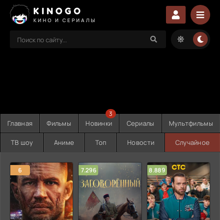
KINOGO
КИНО И СЕРИАЛЫ
3
Главная
Фильмы
Новинки
Сериалы
Мультфильмы
ТВ шоу
Аниме
Топ
Новости
Случайное
6
7.296
8.889