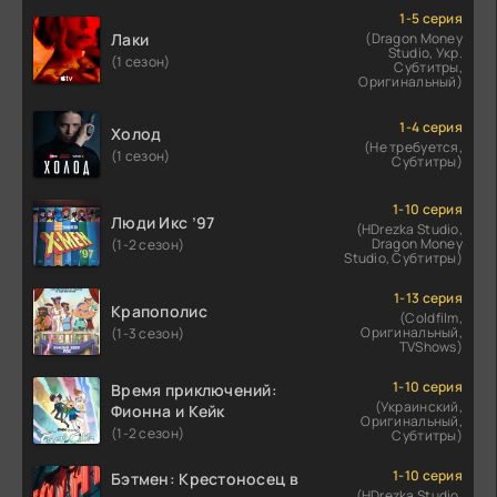
1-5 серия
Лаки
(Dragon Money
Studio, Укр.
(1 сезон)
Субтитры,
Оригинальный)
1-4 серия
Холод
(Не требуется,
(1 сезон)
Субтитры)
1-10 серия
Люди Икс ’97
(HDrezka Studio,
Dragon Money
(1-2 сезон)
Studio, Субтитры)
1-13 серия
Крапополис
(Coldfilm,
Оригинальный,
(1-3 сезон)
TVShows)
1-10 серия
Время приключений:
(Украинский,
Фионна и Кейк
Оригинальный,
(1-2 сезон)
Субтитры)
1-10 серия
Бэтмен: Крестоносец в
(HDrezka Studio,