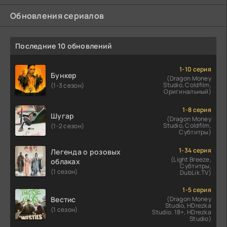
Обновления сериалов
Последние 10 обновлений
1-10 серия
Бункер
(Dragon Money
Studio, Coldfilm,
(1-3 сезон)
Оригинальный)
1-8 серия
Шугар
(Dragon Money
Studio, Coldfilm,
(1-2 сезон)
Субтитры)
1-34 серия
Легенда о розовых
(Light Breeze,
облаках
Субтитры,
(1 сезон)
DubLik.TV)
1-5 серия
Вестис
(Dragon Money
Studio, HDrezka
(1 сезон)
Studio. 18+, HDrezka
Studio)