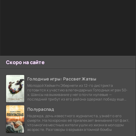
Скоро на сайте
Голодные игры: Рассвет Жатвы
Молодой Хеймитч Эбернети из 12-го дистрикта
готовится к участию в легендарных Голодных играх 50-
х. Шансы на выживание у него почти нулевые —
последний трибут из его района одержал победу еще
сорок
Полураспад
Надежда, дочь известного журналиста, узнаёт о его
смерти. На похоронах её привлекает внимание тот факт,
что многие местные жители ушли из жизни в молодом
возрасте. Разговоры о взрывах атомной бомбы