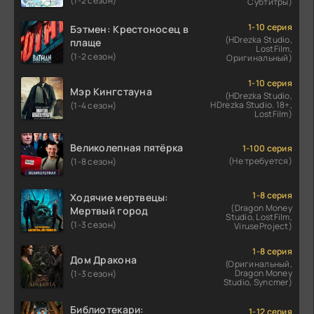
(1-2 сезон)
Субтитры)
1-10 серия
Бэтмен: Крестоносец в
(HDrezka Studio,
плаще
LostFilm,
(1-2 сезон)
Оригинальный)
1-10 серия
Мэр Кингстауна
(HDrezka Studio,
HDrezka Studio. 18+,
(1-4 сезон)
LostFilm)
Великолепная пятёрка
1-100 серия
(Не требуется)
(1-8 сезон)
1-8 серия
Ходячие мертвецы:
(Dragon Money
Мертвый город
Studio, LostFilm,
(1-3 сезон)
ViruseProject)
1-8 серия
Дом Дракона
(Оригинальный,
Dragon Money
(1-3 сезон)
Studio, Syncmer)
Библиотекари:
1-12 серия