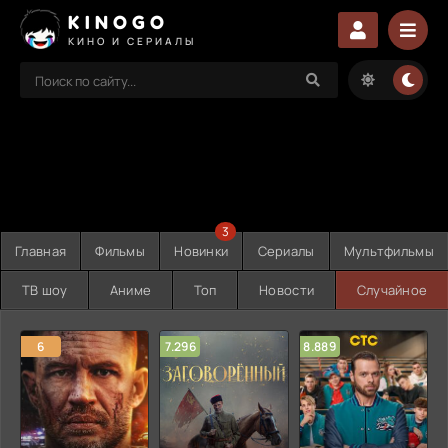
KINOGO
КИНО И СЕРИАЛЫ
3
Главная
Фильмы
Новинки
Сериалы
Мультфильмы
ТВ шоу
Аниме
Топ
Новости
Случайное
6
7.296
8.889