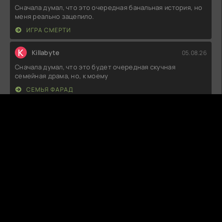
Сначала думал, что это очередная банальная история, но
меня реально зацепило.
ИГРА СМЕРТИ
K
Killabyte
05.08.26
Сначала думал, что это будет очередная скучная
семейная драма, но, к моему
СЕМЬЯ ФАРАД
D
DripViolet
05.08.26
Ну, что сказать... Идея неплохая, но реализация хромает.
Сюжет местами слишком
ЗАГОВОР НА ОДИНОЧЕСТВО