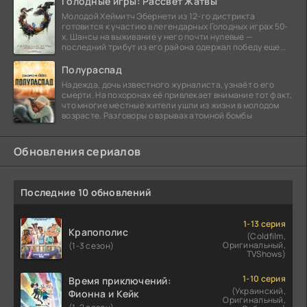
Голодные игры: Рассвет Жатвы
Молодой Хеймитч Эбернети из 12-го дистрикта
готовится к участию в легендарных Голодных играх 50-
х. Шансы на выживание у него почти нулевые —
последний трибут из его района одержал победу еще
сорок
Полураспад
Надежда, дочь известного журналиста, узнаёт о его
смерти. На похоронах её привлекает внимание тот факт,
что многие местные жители ушли из жизни в молодом
возрасте. Разговоры о взрывах атомной бомбы
Обновления сериалов
Последние 10 обновлений
1-13 серия
Крапополис
(Coldfilm,
Оригинальный,
(1-3 сезон)
TVShows)
1-10 серия
Время приключений:
(Украинский,
Фионна и Кейк
Оригинальный,