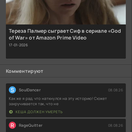
Тереза Палмер сыграет Сиф в сериале «God
of War» от Amazon Prime Video
17-01-2026
Комментируют
S
SoulDancer
08.08.26
Как же я рад, что наткнулся на эту историю! Сюжет
закручивается так, что не
КЕША ДОЛЖЕН УМЕРЕТЬ
R
RageQuitter
08.08.26