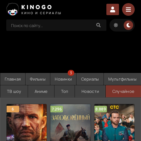
KINOGO
КИНО И СЕРИАЛЫ
3
Главная
Фильмы
Новинки
Сериалы
Мультфильмы
ТВ шоу
Аниме
Топ
Новости
Случайное
6
7.296
8.889