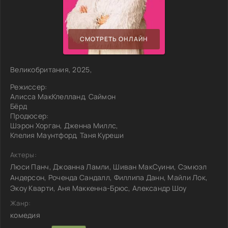
СМОТРЕТЬ ОНЛАЙН
Великобритания, 2025,
Режиссер:
Алисса МакКлелланд, Саймон
Бёрд
Продюсер:
Шэрон Хорган, Дженна Миллс,
Клелия Маунтфорд, Таня Куреши
Актеры:
Люси Панч, Джоанна Ламли, Шиван МакСуини, Сэмюэл
Андерсон, Роченда Сандалл, Филлипа Данн, Майли Лок,
Экоу Кварти, Аня Маккенна-Брюс, Александр Шоу
Жанр:
комедия