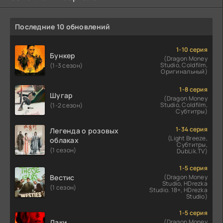
Последние 10 обновлений
1-10 серия
Бункер
(Dragon Money
Studio, Coldfilm,
(1-3 сезон)
Оригинальный)
1-8 серия
Шугар
(Dragon Money
Studio, Coldfilm,
(1-2 сезон)
Субтитры)
1-34 серия
Легенда о розовых
(Light Breeze,
облаках
Субтитры,
(1 сезон)
DubLik.TV)
1-5 серия
Вестис
(Dragon Money
Studio, HDrezka
(1 сезон)
Studio. 18+, HDrezka
Studio)
1-5 серия
Лаки
(Dragon Money