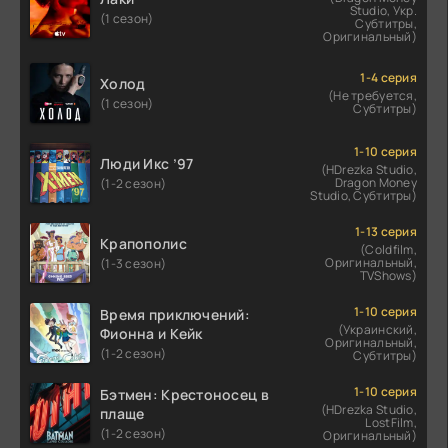
Studio, Укр.
(1 сезон)
Субтитры,
Оригинальный)
1-4 серия
Холод
(Не требуется,
(1 сезон)
Субтитры)
1-10 серия
Люди Икс ’97
(HDrezka Studio,
Dragon Money
(1-2 сезон)
Studio, Субтитры)
1-13 серия
Крапополис
(Coldfilm,
Оригинальный,
(1-3 сезон)
TVShows)
1-10 серия
Время приключений:
(Украинский,
Фионна и Кейк
Оригинальный,
(1-2 сезон)
Субтитры)
1-10 серия
Бэтмен: Крестоносец в
(HDrezka Studio,
плаще
LostFilm,
(1-2 сезон)
Оригинальный)