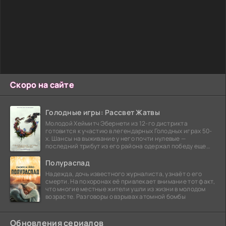
Скоро на сайте
Голодные игры: Рассвет Жатвы
Молодой Хеймитч Эбернети из 12-го дистрикта
готовится к участию в легендарных Голодных играх 50-
х. Шансы на выживание у него почти нулевые —
последний трибут из его района одержал победу еще
сорок
Полураспад
Надежда, дочь известного журналиста, узнаёт о его
смерти. На похоронах её привлекает внимание тот факт,
что многие местные жители ушли из жизни в молодом
возрасте. Разговоры о взрывах атомной бомбы
Обновления сериалов