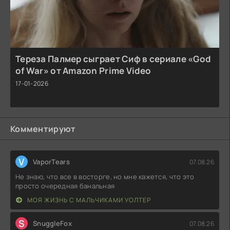
Тереза Палмер сыграет Сиф в сериале «God
of War» от Amazon Prime Video
17-01-2026
Комментируют
V
VaporTears
07.08.26
Не знаю, что все в восторге, но мне кажется, что это
просто очередная банальная
МОЯ ЖИЗНЬ С МАЛЬЧИКАМИ УОЛТЕР
S
SnuggleFox
07.08.26