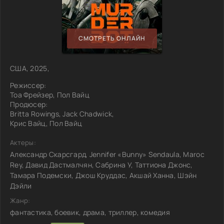
СМОТРЕТЬ ОНЛАЙН
США, 2025,
Режиссер:
Тоа Фрейзер, Пол Вайц
Продюсер:
Britta Rowings, Jack Chadwick,
Крис Вайц, Пол Вайц
Актеры:
Александр Скарсгард, Jennifer «Bunny» Sendaula, Maroc
Rey, Давид Дастмалчян, Сабрина У, Таттиона Джонс,
Тамара Подемски, Джош Круддас, Акшай Ханна, Шэйн
Дэйли
Жанр:
фантастика, боевик, драма, триллер, комедия