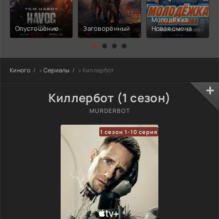
Молодёжка:
Опустошение
Заговорённый
Новая смена
Киного
»
Сериалы
» Киллербот
Киллербот (1 сезон)
MURDERBOT
1 сезон 1-10 серия