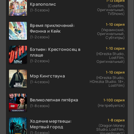
1-13 серия
Крапополис
(Coldfilm,
Оригинальный,
(1-3 сезон)
TVShows)
1-10 серия
Время приключений:
(Украинский,
Фионна и Кейк
Оригинальный,
(1-2 сезон)
Субтитры)
1-10 серия
Бэтмен: Крестоносец в
(HDrezka Studio,
плаще
LostFilm,
(1-2 сезон)
Оригинальный)
1-10 серия
Мэр Кингстауна
(HDrezka Studio,
HDrezka Studio. 18+,
(1-4 сезон)
LostFilm)
Великолепная пятёрка
1-100 серия
(Не требуется)
(1-8 сезон)
1-8 серия
Ходячие мертвецы:
(Dragon Money
Мертвый город
Studio, LostFilm,
(1-3 сезон)
ViruseProject)