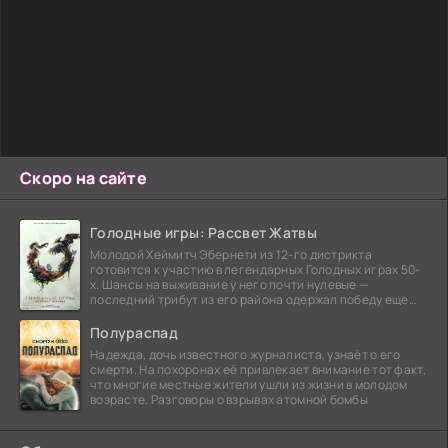
Скоро на сайте
Голодные игры: Рассвет Жатвы
Молодой Хеймитч Эбернети из 12-го дистрикта
готовится к участию в легендарных Голодных играх 50-
х. Шансы на выживание у него почти нулевые —
последний трибут из его района одержал победу еще
сорок
Полураспад
Надежда, дочь известного журналиста, узнаёт о его
смерти. На похоронах её привлекает внимание тот факт,
что многие местные жители ушли из жизни в молодом
возрасте. Разговоры о взрывах атомной бомбы