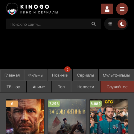
KINOGO
КИНО И СЕРИАЛЫ
3
Главная
Фильмы
Новинки
Сериалы
Мультфильмы
ТВ шоу
Аниме
Топ
Новости
Случайное
6
7.296
8.889