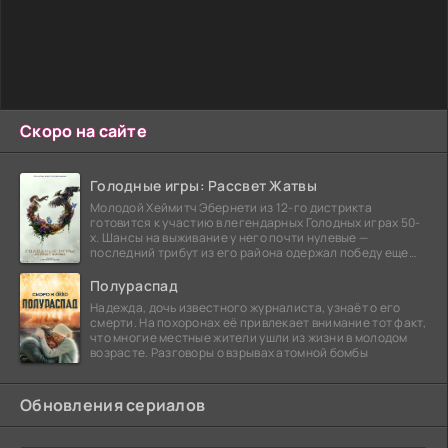
Скоро на сайте
Голодные игры: Рассвет Жатвы
Молодой Хеймитч Эбернети из 12-го дистрикта
готовится к участию в легендарных Голодных играх 50-
х. Шансы на выживание у него почти нулевые —
последний трибут из его района одержал победу еще
сорок
Полураспад
Надежда, дочь известного журналиста, узнаёт о его
смерти. На похоронах её привлекает внимание тот факт,
что многие местные жители ушли из жизни в молодом
возрасте. Разговоры о взрывах атомной бомбы
Обновления сериалов