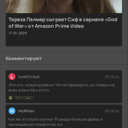
Тереза Палмер сыграет Сиф в сериале «God
of War» от Amazon Prime Video
17-01-2026
Комментируют
L
LushCircuit
09.08.26
Это что, новый уровень? Хотел проверить, но теперь не
вижу жизни без этого.
ТОТ СВЕТ
H
HellRider
09.08.26
Как же это было скучно! Я ожидал больше драмы и
неожиданных поворотов, а в