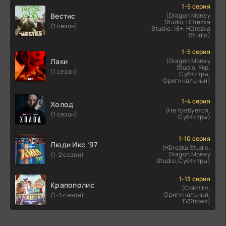
1-5 серия
Вестис
(Dragon Money
Studio, HDrezka
(1 сезон)
Studio. 18+, HDrezka
Studio)
1-5 серия
Лаки
(Dragon Money
Studio, Укр.
(1 сезон)
Субтитры,
Оригинальный)
1-4 серия
Холод
(Не требуется,
(1 сезон)
Субтитры)
1-10 серия
Люди Икс ’97
(HDrezka Studio,
Dragon Money
(1-2 сезон)
Studio, Субтитры)
1-13 серия
Крапополис
(Coldfilm,
Оригинальный,
(1-3 сезон)
TVShows)