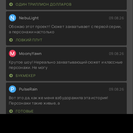
ОДИН ТРИЛЛИОН ДОЛЛАРОВ
N
NebuLight
09.08.26
Обожаю этот проект! Сюжет захватывает с первой серии,
а персонажи настолько
ЛОВКИЙ ПЛУТ
M
MoonyYawn
09.08.26
Крутое шоу! Нереально захватывающий сюжет и классные
персонажи. Не могу
БУКМЕКЕР
P
PulseRain
09.08.26
Вот это да, как же меня взбудоражила эта история!
Персонажи такие живые, а
ГОТОВЫЕ
B
BitterDust
09.08.26