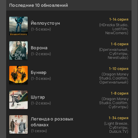
Последние 10 обновлений
1-14 серия
Йеллоустоун
(HDrezka Studio,
LostFilm,
(1-5 сезон)
NewComers)
1-6 серия
Ворона
(Оригинальный,
Субтитры,
(1-2 сезон)
Newstudio)
1-10 серия
Бункер
(Dragon Money
Studio, Coldfilm,
(1-3 сезон)
Оригинальный)
1-8 серия
Шугар
(Dragon Money
Studio, Coldfilm,
(1-2 сезон)
Субтитры)
1-34 серия
Легенда о розовых
(Light Breeze,
облаках
Субтитры,
(1 сезон)
DubLik.TV)