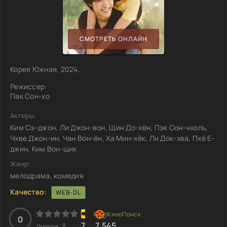
СМОТРЕТЬ ОНЛАЙН
Корея Южная, 2024,
Режиссер:
Пак Сон-хо
Актеры:
Ким Сэ-джон, Ли Джон-вон, Щин До-хён, Пэк Сон-чхоль,
Чхве Джон-ин, Чан Вон-ён, Ха Мин-хёк, Ли Док-хва, Пхё Е-
джин, Ким Вон-щик
Жанр:
мелодрама, комедия
Качество:
WEB-DL
0
7
7.545
0
Голосов: