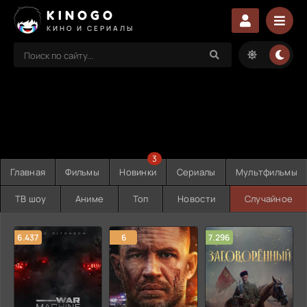
KINOGO
КИНО И СЕРИАЛЫ
3
Главная
Фильмы
Новинки
Сериалы
Мультфильмы
ТВ шоу
Аниме
Топ
Новости
Случайное
6.437
6
7.296