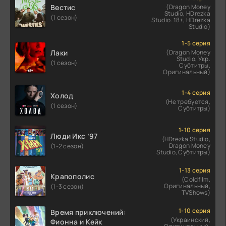
Вестис
(Dragon Money
Studio, HDrezka
(1 сезон)
Studio. 18+, HDrezka
Studio)
1-5 серия
Лаки
(Dragon Money
Studio, Укр.
(1 сезон)
Субтитры,
Оригинальный)
1-4 серия
Холод
(Не требуется,
(1 сезон)
Субтитры)
1-10 серия
Люди Икс ’97
(HDrezka Studio,
Dragon Money
(1-2 сезон)
Studio, Субтитры)
1-13 серия
Крапополис
(Coldfilm,
Оригинальный,
(1-3 сезон)
TVShows)
1-10 серия
Время приключений:
(Украинский,
Фионна и Кейк