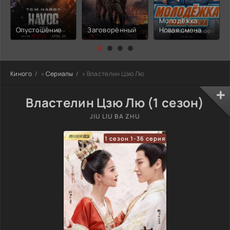
Молодёжка:
Опустошение
Заговорённый
Новая смена
Киного
»
Сериалы
» Властелин Цзю Лю
Властелин Цзю Лю (1 сезон)
JIU LIU BA ZHU
1 сезон 1-36 серия