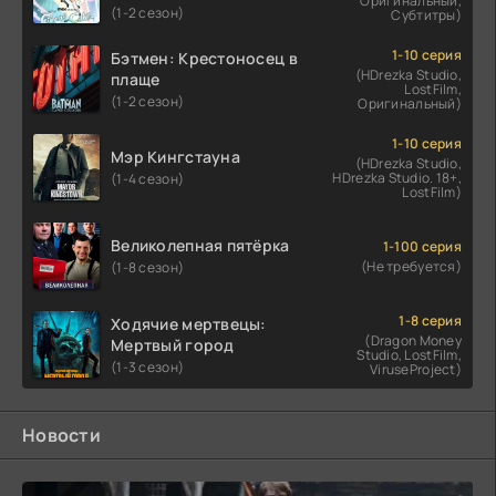
Оригинальный,
(1-2 сезон)
Субтитры)
1-10 серия
Бэтмен: Крестоносец в
(HDrezka Studio,
плаще
LostFilm,
(1-2 сезон)
Оригинальный)
1-10 серия
Мэр Кингстауна
(HDrezka Studio,
HDrezka Studio. 18+,
(1-4 сезон)
LostFilm)
Великолепная пятёрка
1-100 серия
(Не требуется)
(1-8 сезон)
1-8 серия
Ходячие мертвецы:
(Dragon Money
Мертвый город
Studio, LostFilm,
(1-3 сезон)
ViruseProject)
Новости