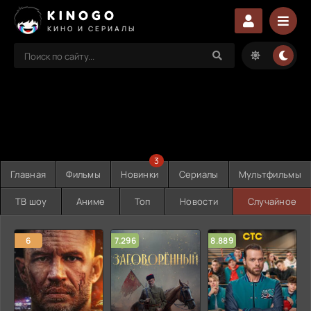
KINOGO
КИНО И СЕРИАЛЫ
3
Главная
Фильмы
Новинки
Сериалы
Мультфильмы
ТВ шоу
Аниме
Топ
Новости
Случайное
6
7.296
8.889