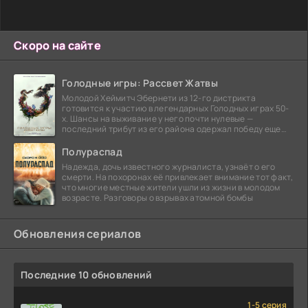
Скоро на сайте
Голодные игры: Рассвет Жатвы
Молодой Хеймитч Эбернети из 12-го дистрикта
готовится к участию в легендарных Голодных играх 50-
х. Шансы на выживание у него почти нулевые —
последний трибут из его района одержал победу еще
сорок
Полураспад
Надежда, дочь известного журналиста, узнаёт о его
смерти. На похоронах её привлекает внимание тот факт,
что многие местные жители ушли из жизни в молодом
возрасте. Разговоры о взрывах атомной бомбы
Обновления сериалов
Последние 10 обновлений
1-5 серия