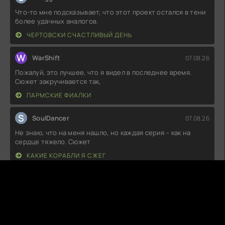
Что-то мне подсказывает, что этот проект остался в тени
более удачных аналогов.
ЧЕРТОВСКИ СЧАСТЛИВЫЙ ДЕНЬ
W
WarShift
07.08.26
Пожалуй, это лучшее, что я видел в последнее время.
Сюжет закручивается так,
ПАРМСКИЕ ФИАЛКИ
S
SoulDancer
07.08.26
Не знаю, что на меня нашло, но каждая серия – как на
сердце тяжело. Сюжет
КАКИЕ КОРАБЛИ Я СЖЕГ
C
ChocoLava
07.08.26
Каждый эпизод словно затягивает в пучину сюжета, но
есть моменты, когда
ЧЕТВЁРТАЯ ОТРИЦАТЕЛЬНАЯ