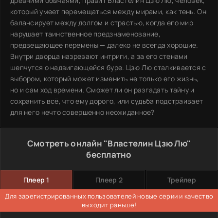
древними обычаями, правит Властелин Цзю Лю, человек,
который умеет перемещаться между мирами, как тень. Он
балансирует между долгом и страстью, когда его мир
нарушает таинственное предзнаменование,
предвещающее перемены — далеко не всегда хорошие.
Внутри дворца назревают интриги, а за его стенами
шепчутся о надвигающейся буре. Цзю Лю сталкивается с
выбором, который может изменить не только его жизнь,
но и сам ход времени. Сможет ли он разгадать тайну и
сохранить всё, что ему дорого, или судьба подстраивает
для него нечто совершенно неожиданное?
Смотреть онлайн "Властелин Цзю Лю"
бесплатно
Плеер 1
Плеер 2
Трейлер
Для зарегистрированных пользователей новые серии и качество
выходит раньше!