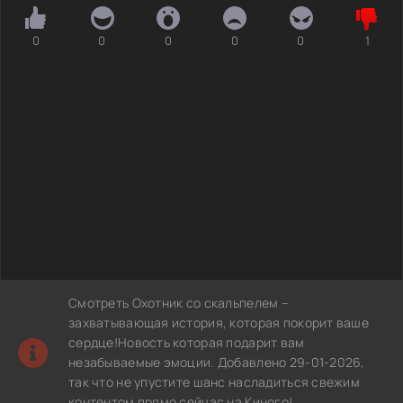
0
0
0
0
0
1
Смотреть Охотник со скальпелем –
захватывающая история, которая покорит ваше
сердце!Новость которая подарит вам
незабываемые эмоции. Добавлено 29-01-2026,
так что не упустите шанс насладиться свежим
контентом прямо сейчас на Киного!