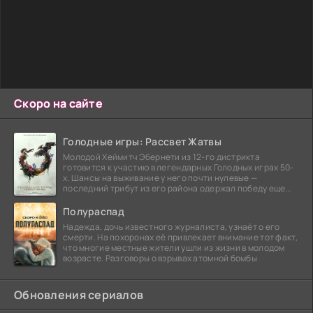
Скоро на сайте
Голодные игры: Рассвет Жатвы
Молодой Хеймитч Эбернети из 12-го дистрикта
готовится к участию в легендарных Голодных играх 50-
х. Шансы на выживание у него почти нулевые —
последний трибут из его района одержал победу еще
сорок
Полураспад
Надежда, дочь известного журналиста, узнаёт о его
смерти. На похоронах её привлекает внимание тот факт,
что многие местные жители ушли из жизни в молодом
возрасте. Разговоры о взрывах атомной бомбы
Обновления сериалов