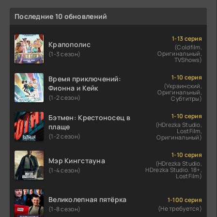
Последние 10 обновлений
1-13 серия
Крапополис
(Coldfilm,
Оригинальный,
(1-3 сезон)
TVShows)
1-10 серия
Время приключений:
(Украинский,
Фионна и Кейк
Оригинальный,
(1-2 сезон)
Субтитры)
1-10 серия
Бэтмен: Крестоносец в
(HDrezka Studio,
плаще
LostFilm,
(1-2 сезон)
Оригинальный)
1-10 серия
Мэр Кингстауна
(HDrezka Studio,
HDrezka Studio. 18+,
(1-4 сезон)
LostFilm)
Великолепная пятёрка
1-100 серия
(Не требуется)
(1-8 сезон)