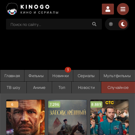
KINOGO
КИНО И СЕРИАЛЫ
3
Главная
Фильмы
Новинки
Сериалы
Мультфильмы
ТВ шоу
Аниме
Топ
Новости
Случайное
6
7.296
8.889