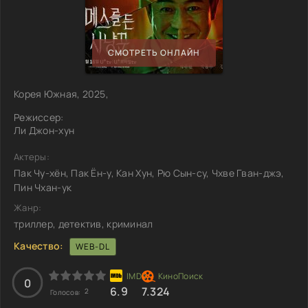
СМОТРЕТЬ ОНЛАЙН
Корея Южная, 2025,
Режиссер:
Ли Джон-хун
Актеры:
Пак Чу-хён, Пак Ён-у, Кан Хун, Рю Сын-су, Чхве Гван-джэ,
Пин Чхан-ук
Жанр:
триллер, детектив, криминал
Качество:
WEB-DL
0
6.9
7.324
2
Голосов: