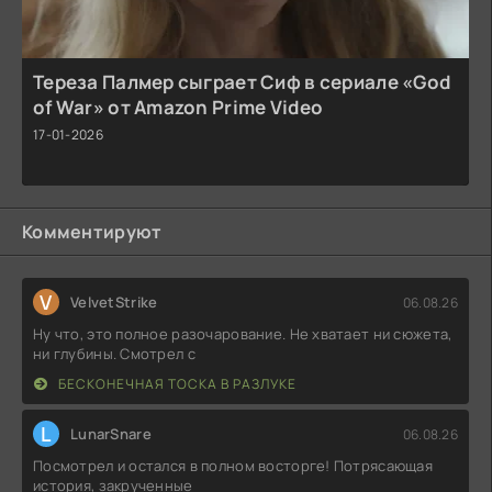
Тереза Палмер сыграет Сиф в сериале «God
of War» от Amazon Prime Video
17-01-2026
Комментируют
V
VelvetStrike
06.08.26
Ну что, это полное разочарование. Не хватает ни сюжета,
ни глубины. Смотрел с
БЕСКОНЕЧНАЯ ТОСКА В РАЗЛУКЕ
L
LunarSnare
06.08.26
Посмотрел и остался в полном восторге! Потрясающая
история, закрученные