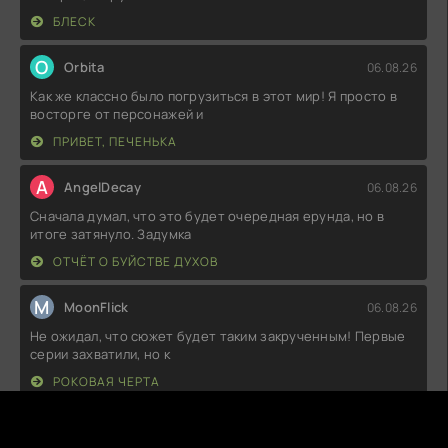
БЛЕСК
O
Orbita
06.08.26
Как же классно было погрузиться в этот мир! Я просто в
восторге от персонажей и
ПРИВЕТ, ПЕЧЕНЬКА
A
AngelDecay
06.08.26
Сначала думал, что это будет очередная ерунда, но в
итоге затянуло. Задумка
ОТЧЁТ О БУЙСТВЕ ДУХОВ
M
MoonFlick
06.08.26
Не ожидал, что сюжет будет таким закрученным! Первые
серии захватили, но к
РОКОВАЯ ЧЕРТА
A
AzureHaze
05.08.26