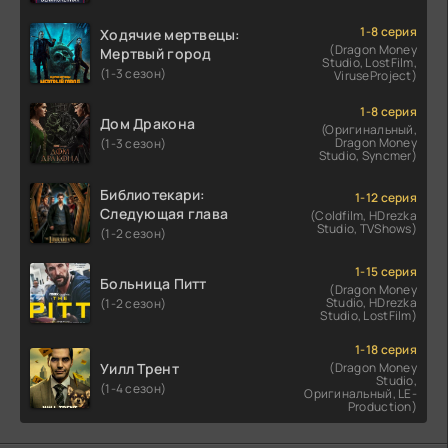
1-8 серия
Ходячие мертвецы:
(Dragon Money
Мертвый город
Studio, LostFilm,
(1-3 сезон)
ViruseProject)
1-8 серия
Дом Дракона
(Оригинальный,
Dragon Money
(1-3 сезон)
Studio, Syncmer)
Библиотекари:
1-12 серия
Следующая глава
(Coldfilm, HDrezka
Studio, TVShows)
(1-2 сезон)
1-15 серия
Больница Питт
(Dragon Money
Studio, HDrezka
(1-2 сезон)
Studio, LostFilm)
1-18 серия
Уилл Трент
(Dragon Money
Studio,
(1-4 сезон)
Оригинальный, LE-
Production)