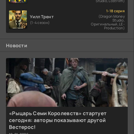
Studio, LostFilm)
1-18 серия
Уилл Трент
(Dragon Money
Studio,
(1-4 сезон)
Оригинальный, LE-
Production)
Новости
«Рыцарь Семи Королевств» стартует
сегодня: авторы показывают другой
Вестерос!