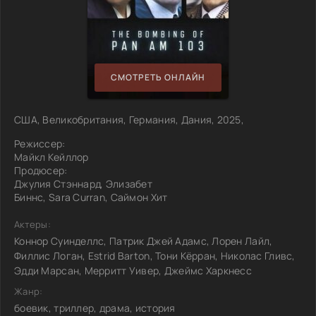
СМОТРЕТЬ ОНЛАЙН
США, Великобритания, Германия, Дания, 2025,
Режиссер:
Майкл Кейллор
Продюсер:
Джулия Стэннард, Элизабет
Биннс, Sara Curran, Саймон Хит
Актеры:
Коннор Суинделлс, Патрик Джей Адамс, Лорен Лайл,
Филлис Логан, Estrid Barton, Тони Кёрран, Николас Гливс,
Эдди Марсан, Мерритт Уивер, Джеймс Харкнесс
Жанр:
боевик, триллер, драма, история