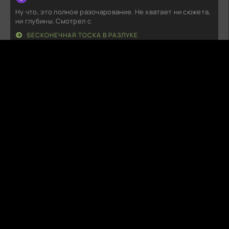
Ну что, это полное разочарование. Не хватает ни сюжета,
ни глубины. Смотрел с
БЕСКОНЕЧНАЯ ТОСКА В РАЗЛУКЕ
L
LunarSnare
06.08.26
Посмотрел и остался в полном восторге! Потрясающая
история, закрученные
БЛЕСК