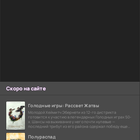
Скоро на сайте
Голодные игры: Рассвет Жатвы
Молодой Хеймитч Эбернети из 12-го дистрикта
готовится к участию в легендарных Голодных играх 50-
х. Шансы на выживание у него почти нулевые —
последний трибут из его района одержал победу еще
сорок
Полураспад