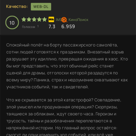
Качество:
WEB-DL
10
7.3
6.959
1
Голосов:
Спокойный полёт на борту пассажирского самолёта,
сотни людей готовятся к праздникам. Внезапный взрыв
разрушает эту идиллию, превращая ожидания в хаос. Кто
бы мог представить, что этот обычный рейс станет
сценой для драмы, отголоски которой раздадутся по
всему миру? Паника, страх и недоумение охватывают как
участников событий, так и свидетелей.
Что же скрывается за этой катастрофой? Совпадение,
злой умысел или продуманная операция? Сюрпризы,
таящиеся за облаками, ждут своего часа. Героизм и
трусость, тайны и разоблачения переплетаются в
напряжённой истории. Но главный вопрос остаётся:
смогут ли одни изменить ход событий, или всё уже