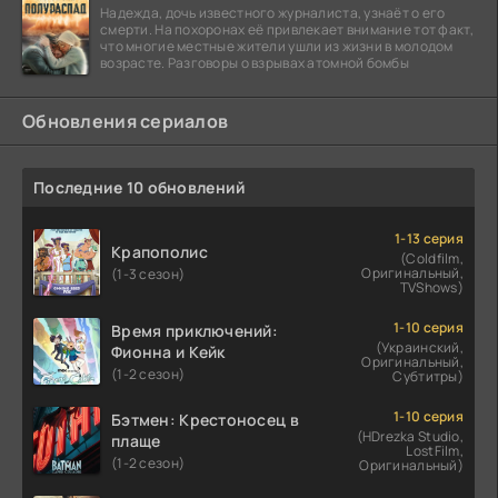
Надежда, дочь известного журналиста, узнаёт о его
смерти. На похоронах её привлекает внимание тот факт,
что многие местные жители ушли из жизни в молодом
возрасте. Разговоры о взрывах атомной бомбы
Обновления сериалов
Последние 10 обновлений
1-13 серия
Крапополис
(Coldfilm,
Оригинальный,
(1-3 сезон)
TVShows)
1-10 серия
Время приключений:
(Украинский,
Фионна и Кейк
Оригинальный,
(1-2 сезон)
Субтитры)
1-10 серия
Бэтмен: Крестоносец в
(HDrezka Studio,
плаще
LostFilm,
(1-2 сезон)
Оригинальный)