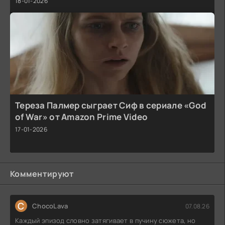
18-01-2026
Тереза Палмер сыграет Сиф в сериале «God
of War» от Amazon Prime Video
17-01-2026
Комментируют
C
ChocoLava
07.08.26
Каждый эпизод словно затягивает в пучину сюжета, но