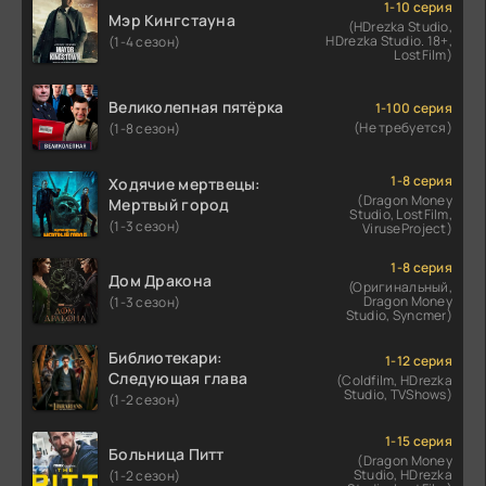
1-10 серия
Мэр Кингстауна
(HDrezka Studio,
HDrezka Studio. 18+,
(1-4 сезон)
LostFilm)
Великолепная пятёрка
1-100 серия
(Не требуется)
(1-8 сезон)
1-8 серия
Ходячие мертвецы:
(Dragon Money
Мертвый город
Studio, LostFilm,
(1-3 сезон)
ViruseProject)
1-8 серия
Дом Дракона
(Оригинальный,
Dragon Money
(1-3 сезон)
Studio, Syncmer)
Библиотекари:
1-12 серия
Следующая глава
(Coldfilm, HDrezka
Studio, TVShows)
(1-2 сезон)
1-15 серия
Больница Питт
(Dragon Money
Studio, HDrezka
(1-2 сезон)