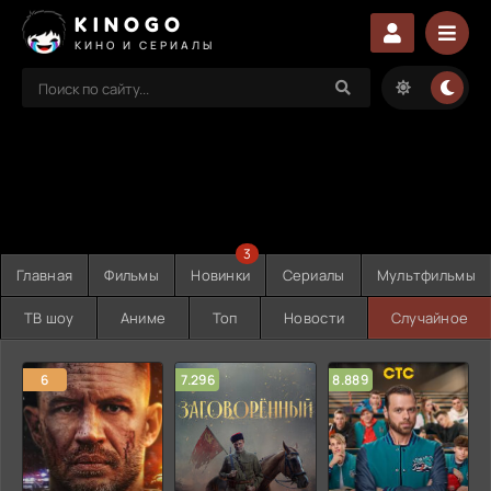
KINOGO
КИНО И СЕРИАЛЫ
3
Главная
Фильмы
Новинки
Сериалы
Мультфильмы
ТВ шоу
Аниме
Топ
Новости
Случайное
6
7.296
8.889