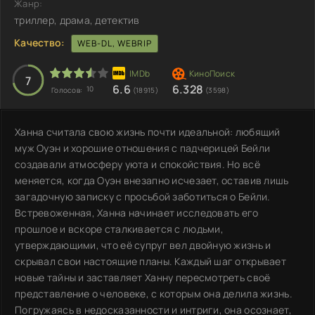
Жанр:
триллер, драма, детектив
Качество:
WEB-DL, WEBRIP
7
6.6
6.328
10
Голосов:
(18915)
(3598)
Ханна считала свою жизнь почти идеальной: любящий
муж Оуэн и хорошие отношения с падчерицей Бейли
создавали атмосферу уюта и спокойствия. Но всё
меняется, когда Оуэн внезапно исчезает, оставив лишь
загадочную записку с просьбой заботиться о Бейли.
Встревоженная, Ханна начинает исследовать его
прошлое и вскоре сталкивается с людьми,
утверждающими, что её супруг вел двойную жизнь и
скрывал свои настоящие планы. Каждый шаг открывает
новые тайны и заставляет Ханну пересмотреть своё
представление о человеке, с которым она делила жизнь.
Погружаясь в недосказанности и интриги, она осознает,