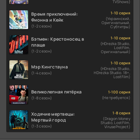
TVShows)
1-10 серия
Время приключений:
(Украинский,
Фионна и Кейк
Оригинальный,
(1-2 сезон)
Субтитры)
1-10 серия
Бэтмен: Крестоносец в
(HDrezka Studio,
плаще
LostFilm,
(1-2 сезон)
Оригинальный)
1-10 серия
Мэр Кингстауна
(HDrezka Studio,
HDrezka Studio. 18+,
(1-4 сезон)
LostFilm)
Великолепная пятёрка
1-100 серия
(Не требуется)
(1-8 сезон)
1-8 серия
Ходячие мертвецы:
(Dragon Money
Мертвый город
Studio, LostFilm,
(1-3 сезон)
ViruseProject)