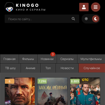
KINOGO
КИНО И СЕРИАЛЫ
3
Главная
Фильмы
Новинки
Сериалы
Мультфильмы
ТВ шоу
Аниме
Топ
Новости
Случайное
6
7.296
8.889