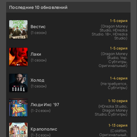
Последние 10 обновлений
1-5 серия
Вестис
(Dragon Money
Studio, HDrezka
(1 сезон)
Studio. 18+, HDrezka
Studio)
1-5 серия
Лаки
(Dragon Money
Studio, Укр.
(1 сезон)
Субтитры,
Оригинальный)
1-4 серия
Холод
(Не требуется,
(1 сезон)
Субтитры)
1-10 серия
Люди Икс ’97
(HDrezka Studio,
Dragon Money
(1-2 сезон)
Studio, Субтитры)
1-13 серия
Крапополис
(Coldfilm,
Оригинальный,
(1-3 сезон)