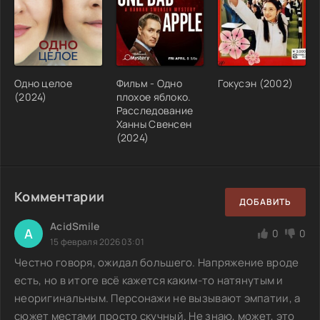
Одно целое
Фильм - Одно
Гокусэн (2002)
(2024)
плохое яблоко.
Расследование
Ханны Свенсен
(2024)
Комментарии
ДОБАВИТЬ
AcidSmile
A
0
0
15 февраля 2026 03:01
Честно говоря, ожидал большего. Напряжение вроде
есть, но в итоге всё кажется каким-то натянутым и
неоригинальным. Персонажи не вызывают эмпатии, а
сюжет местами просто скучный. Не знаю, может, это