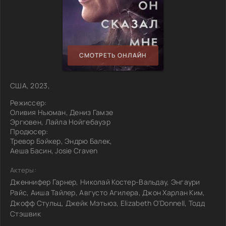
СМОТРЕТЬ ОНЛАЙН
США, 2023,
Режиссер:
Оливия Ньюман, Дениз Гамзе
Эргювен, Лайла Нойгебауэр
Продюсер:
Тревор Бэйкер, Эндрю Балек,
Аеша Басин, Josie Craven
Актеры:
Дженнифер Гарнер, Николай Костер-Вальдау, Энгаури
Райс, Аиша Тайлер, Августо Агилера, Джон Харлан Ким,
Джофф Стульц, Джейк Мэтьюз, Elizabeth O'Donnell, Тодд
Стэшвик