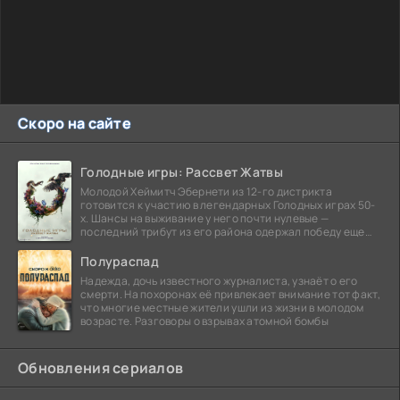
Скоро на сайте
Голодные игры: Рассвет Жатвы
Молодой Хеймитч Эбернети из 12-го дистрикта
готовится к участию в легендарных Голодных играх 50-
х. Шансы на выживание у него почти нулевые —
последний трибут из его района одержал победу еще
сорок
Полураспад
Надежда, дочь известного журналиста, узнаёт о его
смерти. На похоронах её привлекает внимание тот факт,
что многие местные жители ушли из жизни в молодом
возрасте. Разговоры о взрывах атомной бомбы
Обновления сериалов