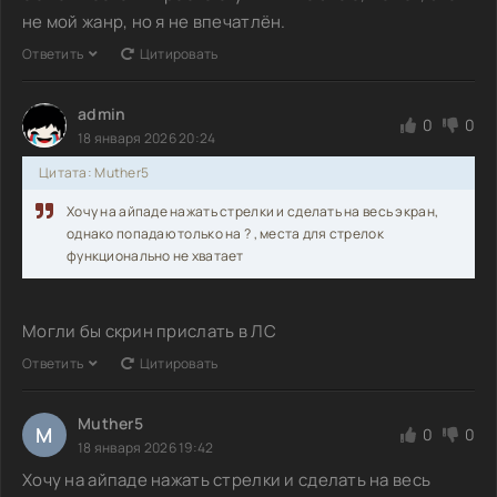
не мой жанр, но я не впечатлён.
Ответить
Цитировать
admin
0
0
18 января 2026 20:24
Цитата: Muther5
Хочу на айпаде нажать стрелки и сделать на весь экран,
однако попадаю только на ? , места для стрелок
функционально не хватает
Могли бы скрин прислать в ЛС
Ответить
Цитировать
Muther5
M
0
0
18 января 2026 19:42
Хочу на айпаде нажать стрелки и сделать на весь