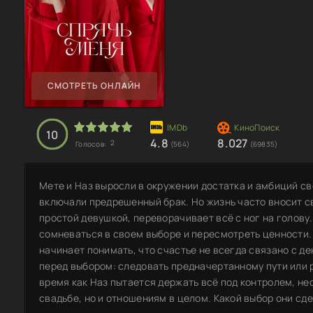
СМОТРЕТЬ ОНЛАЙН
10
4.8
8.027
2
Голосов:
(564)
(69835)
Мете и Наз выросли в окружении достатка и амбиций св
включали предрешенный брак. Но жизнь часто вносит с
простой девушкой, переворачивает всё с ног на голову
сомневаться в своем выборе и пересмотреть ценности.
начинает понимать, что счастье не всегда связано с де
перед выбором: следовать предначертанному пути или 
время как Наз пытается держать всё под контролем, не
свадьбе, но и отношениям в целом. Какой выбор они сде