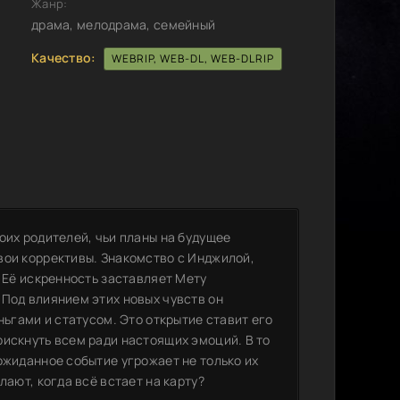
Жанр:
драма, мелодрама, семейный
Качество:
WEBRIP, WEB-DL, WEB-DLRIP
оих родителей, чьи планы на будущее
вои коррективы. Знакомство с Инджилой,
. Её искренность заставляет Мету
 Под влиянием этих новых чувств он
ньгами и статусом. Это открытие ставит его
рискнуть всем ради настоящих эмоций. В то
ожиданное событие угрожает не только их
лают, когда всё встает на карту?