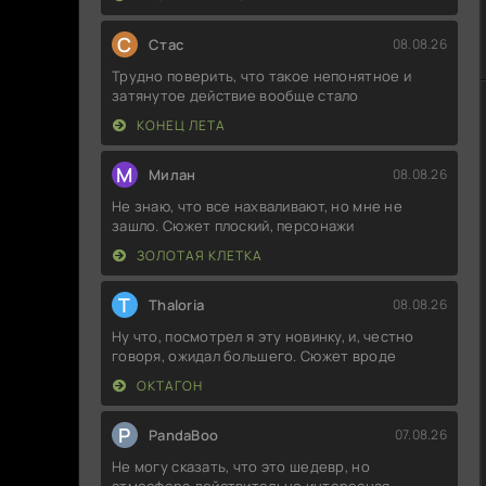
С
Стас
08.08.26
Трудно поверить, что такое непонятное и
затянутое действие вообще стало
КОНЕЦ ЛЕТА
М
Милан
08.08.26
Не знаю, что все нахваливают, но мне не
зашло. Сюжет плоский, персонажи
ЗОЛОТАЯ КЛЕТКА
T
Thaloria
08.08.26
Ну что, посмотрел я эту новинку, и, честно
говоря, ожидал большего. Сюжет вроде
ОКТАГОН
P
PandaBoo
07.08.26
Не могу сказать, что это шедевр, но
атмосфера действительно интересная.