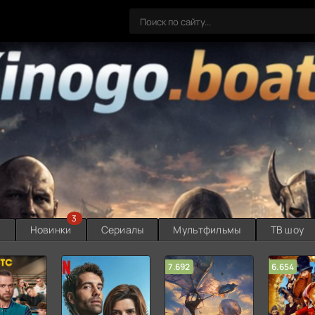
3
ы
Новинки
Сериалы
Мультфильмы
ТВ шоу
7.692
6.654