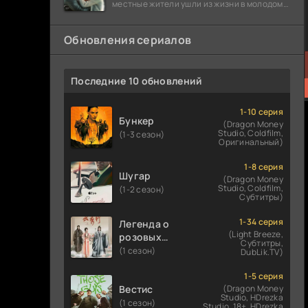
местные жители ушли из жизни в молодом
возрасте. Разговоры о взрывах атомной
бомбы
Обновления сериалов
Последние 10 обновлений
1-10 серия
Бункер
(Dragon Money
Studio, Coldfilm,
(1-3 сезон)
Оригинальный)
1-8 серия
Шугар
(Dragon Money
Studio, Coldfilm,
(1-2 сезон)
Субтитры)
1-34 серия
Легенда о
(Light Breeze,
розовых
Субтитры,
облаках
(1 сезон)
DubLik.TV)
1-5 серия
Вестис
(Dragon Money
Studio, HDrezka
(1 сезон)
Studio. 18+, HDrezka