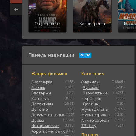
Моло
Опустошение
Заговорённый
Нова
смен
Панель навигации
Жанры фильмов
Категория
Биография
(1485)
Сериалы
(14649)
Боевик
(5281)
Русские
(4511)
Вестерны
(412)
Зарубежные
(14283)
Военные
(1095)
Турецкие
(565)
Детективы
(2696)
Дорамы
(180)
Детские
(43)
Мультфильмы
(1789)
Документальные
(1057)
Мультсериалы
(1280)
Драма
(16544)
Аниме сериал
(1397)
Исторические
(1396)
ТВ-Шоу
(627)
Короткометражки
(317)
По году