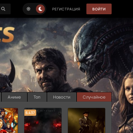
РЕГИСТРАЦИЯ
ВОЙТИ
Аниме
Топ
Новости
Случайное
6.437
7.187