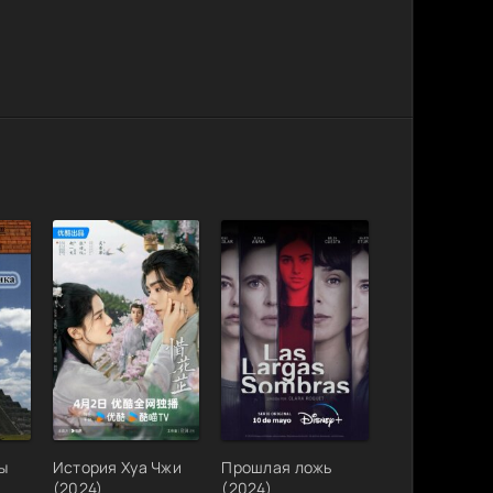
ы
История Хуа Чжи
Прошлая ложь
(2024)
(2024)