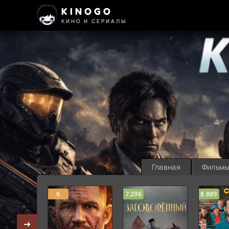
KINOGO
КИНО И СЕРИАЛЫ
Главная
Фильм
6
7.296
8.889