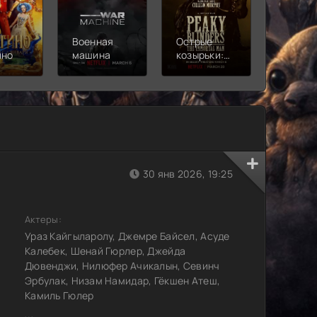
Военная
Острые
Чебура
ино
машина
козырьки:
2
Бессмертный
человек
30 янв 2026, 19:25
Актеры:
Ураз Кайгыларолу, Джемре Байсел, Асуде
Калебек, Шенай Гюрлер, Джейда
Дювенджи, Нилюфер Ачикалын, Севинч
Эрбулак, Низам Намидар, Гёкшен Атеш,
Камиль Гюлер