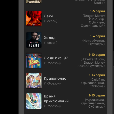
Studio)
1-5 серия
Лаки
(Dragon Money
Studio, Укр.
(1 сезон)
Субтитры,
Оригинальный)
1-4 серия
Холод
(Не требуется,
(1 сезон)
Субтитры)
1-10 серия
Люди Икс ’97
(HDrezka Studio,
Dragon Money
(1-2 сезон)
Studio, Субтитры)
1-13 серия
Крапополис
(Coldfilm,
Оригинальный,
(1-3 сезон)
TVShows)
1-10 серия
Время
(Украинский,
приключений:
Оригинальный,
Фионна и Кейк
(1-2 сезон)
Субтитры)