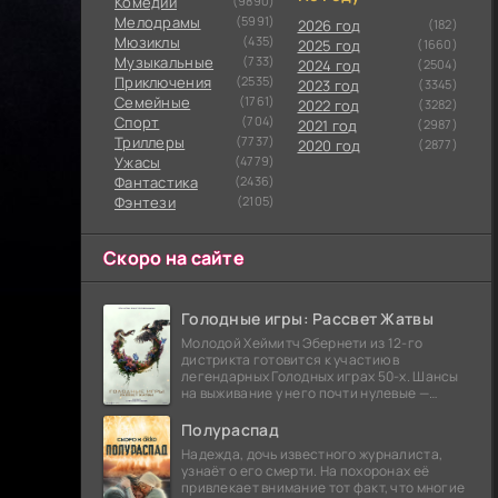
Комедии
(9890)
Мелодрамы
(5991)
2026 год
(182)
Мюзиклы
(435)
2025 год
(1660)
Музыкальные
(733)
2024 год
(2504)
Приключения
(2535)
2023 год
(3345)
Семейные
(1761)
2022 год
(3282)
Cпорт
(704)
2021 год
(2987)
Триллеры
(7737)
2020 год
(2877)
Ужасы
(4779)
Фантастика
(2436)
Фэнтези
(2105)
Скоро на сайте
Голодные игры: Рассвет Жатвы
Молодой Хеймитч Эбернети из 12-го
дистрикта готовится к участию в
легендарных Голодных играх 50-х. Шансы
на выживание у него почти нулевые —
последний трибут из его района одержал
победу еще сорок
Полураспад
Надежда, дочь известного журналиста,
узнаёт о его смерти. На похоронах её
привлекает внимание тот факт, что многие