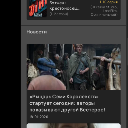
1-10 серия
Бэтмен:
(HDrezka Studio,
Крестоносец в
LostFilm,
плаще
(1-2 сезон)
Оригинальный)
Новости
«Рыцарь Семи Королевств»
стартует сегодня: авторы
показывают другой Вестерос!
18-01-2026