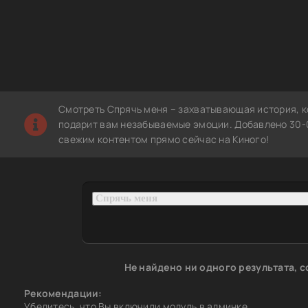
Смотреть Спрячь меня – захватывающая история, к
подарит вам незабываемые эмоции. Добавлено 30-0
свежим контентом прямо сейчас на Киного!
Не найдено ни одного результата, 
Рекомендации:
Убедитесь, что Вы включили модуль в админке.