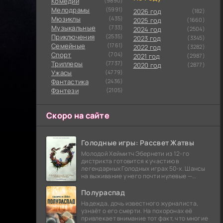
Комедии
(9890)
Мелодрамы
(5991)
2026 год
(182)
Мюзиклы
(435)
2025 год
(1660)
Музыкальные
(733)
2024 год
(2504)
Приключения
(2535)
2023 год
(3345)
Семейные
(1761)
2022 год
(3282)
Cпорт
(704)
2021 год
(2987)
Триллеры
(7737)
2020 год
(2877)
Ужасы
(4779)
Фантастика
(2436)
Фэнтези
(2105)
Скоро на сайте
Голодные игры: Рассвет Жатвы
Молодой Хеймитч Эбернети из 12-го
дистрикта готовится к участию в
легендарных Голодных играх 50-х. Шансы
на выживание у него почти нулевые —
последний трибут из его района одержал
победу еще сорок
Полураспад
Надежда, дочь известного журналиста,
узнаёт о его смерти. На похоронах её
привлекает внимание тот факт, что многие