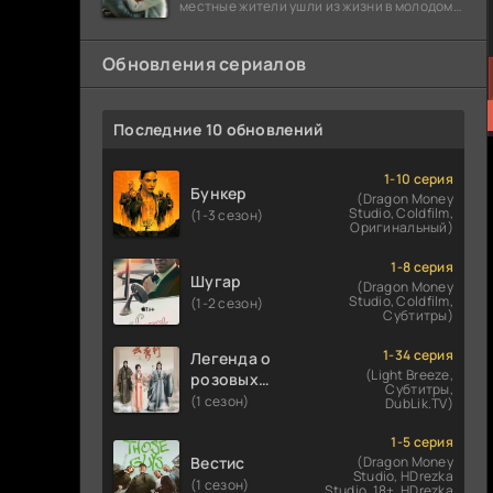
местные жители ушли из жизни в молодом
возрасте. Разговоры о взрывах атомной
бомбы
Обновления сериалов
Последние 10 обновлений
1-10 серия
Бункер
(Dragon Money
Studio, Coldfilm,
(1-3 сезон)
Оригинальный)
1-8 серия
Шугар
(Dragon Money
Studio, Coldfilm,
(1-2 сезон)
Субтитры)
1-34 серия
Легенда о
(Light Breeze,
розовых
Субтитры,
облаках
(1 сезон)
DubLik.TV)
1-5 серия
Вестис
(Dragon Money
Studio, HDrezka
(1 сезон)
Studio. 18+, HDrezka