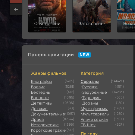
Моло
Опустошение
Заговорённый
Нова
смен
Панель навигации
Жанры фильмов
Категория
Биография
(1485)
Сериалы
(14649)
Боевик
(5281)
Русские
(4511)
Вестерны
(412)
Зарубежные
(14283)
Военные
(1095)
Турецкие
(565)
Детективы
(2696)
Дорамы
(180)
Детские
(43)
Мультфильмы
(1789)
Документальные
(1057)
Мультсериалы
(1280)
Драма
(16544)
Аниме сериал
(1397)
Исторические
(1396)
ТВ-Шоу
(627)
Короткометражки
(317)
По году