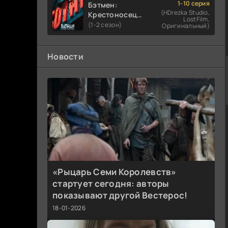
1-10 серия
Бэтмен:
(HDrezka Studio,
Крестоносец в
LostFilm,
плаще
(1-2 сезон)
Оригинальный)
Новости
«Рыцарь Семи Королевств»
стартует сегодня: авторы
показывают другой Вестерос!
18-01-2026