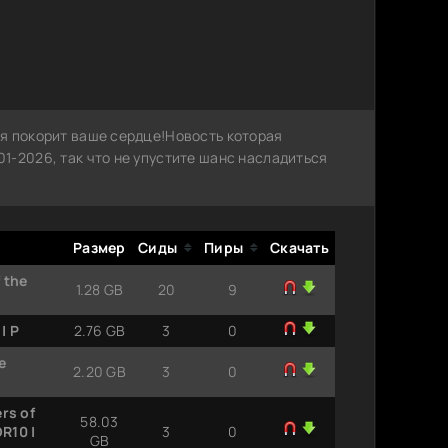
я покорит ваше сердце!Новость которая
1-2026, так что не упустите шанс насладиться
Размер
Сиды
Пиры
Скачать
 the
1.28 GB
20
9
| P
2.76 GB
3
0
e
2.20 GB
3
0
rs of
58.03
R10 |
3
0
GB