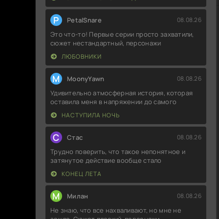
P
PetalSnare
08.08.26
Это что-то! Первые серии просто захватили,
сюжет нестандартный, персонажи
ЛЮБОВНИКИ
M
MoonyYawn
08.08.26
Удивительно атмосферная история, которая
оставила меня в напряжении до самого
НАСТУПИЛА НОЧЬ
С
Стас
08.08.26
Трудно поверить, что такое непонятное и
затянутое действие вообще стало
КОНЕЦ ЛЕТА
М
Милан
08.08.26
Не знаю, что все нахваливают, но мне не
зашло. Сюжет плоский, персонажи