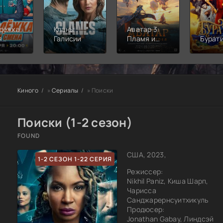
дёжка:
Кланы
Аватар 3:
я
Галисии
Пламя и
Бурат
а
пепел
Киного
»
Сериалы
» Поиски
Поиски (1-2 сезон)
FOUND
США, 2023,
1-2 СЕЗОН 1-22 СЕРИЯ
Режиссер:
Nikhil Paniz, Киша Шарп,
Чарисса
Санджарернсуитхикуль
Продюсер:
Jonathan Gabay, Линдсэй