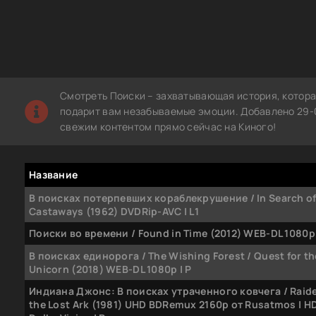
Смотреть Поиски – захватывающая история, котора
подарит вам незабываемые эмоции. Добавлено 29-0
свежим контентом прямо сейчас на Киного!
Название
В поисках потерпевших кораблекрушение / In Search of
Castaways (1962) DVDRip-AVC | L1
Поиски во времени / Found in Time (2012) WEB-DL 1080p 
В поисках единорога / The Wishing Forest / Quest for th
Unicorn (2018) WEB-DL 1080p | P
Индиана Джонс: В поисках утраченного ковчега / Raide
the Lost Ark (1981) UHD BDRemux 2160p от Rusatmos | HD