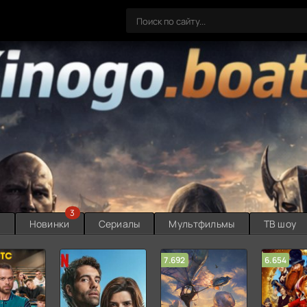
3
ы
Новинки
Сериалы
Мультфильмы
ТВ шоу
7.692
6.654