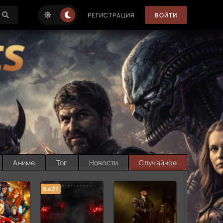
РЕГИСТРАЦИЯ
ВОЙТИ
Аниме
Топ
Новости
Случайное
6.437
7.187