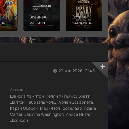
Военная
Острые
Чебура
ино
машина
козырьки:
2
Бессмертный
человек
29 янв 2026, 21:45
Актеры:
Шанола Хэмптон, Келли Уильямс, Бретт
Далтон, Габриэль Уолш, Арлен Эскарпета,
Каран Оберой, Марк-Пол Госселаар, Azaria
Carter, Jasmine Washington, Аниса Ниэлл
Джонсон