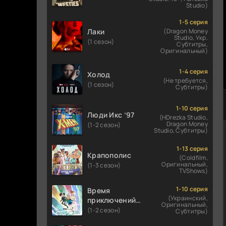
Studio)
1-5 серия
Лаки
(Dragon Money
Studio, Укр.
(1 сезон)
Субтитры,
Оригинальный)
1-4 серия
Холод
(Не требуется,
(1 сезон)
Субтитры)
1-10 серия
Люди Икс ’97
(HDrezka Studio,
Dragon Money
(1-2 сезон)
Studio, Субтитры)
1-13 серия
Крапополис
(Coldfilm,
Оригинальный,
(1-3 сезон)
TVShows)
1-10 серия
Время
(Украинский,
приключений:
Оригинальный,
Фионна и Кейк
(1-2 сезон)
Субтитры)