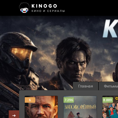
KINOGO
КИНО И СЕРИАЛЫ
Главная
Фильм
6
7.296
8.889