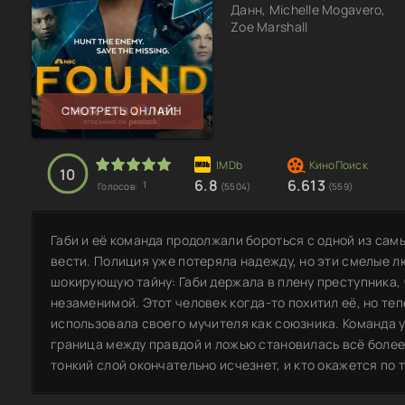
Данн, Michelle Mogavero,
Zoe Marshall
СМОТРЕТЬ ОНЛАЙН
10
6.8
6.613
1
Голосов:
(5504)
(559)
Габи и её команда продолжали бороться с одной из сам
вести. Полиция уже потеряла надежду, но эти смелые л
шокирующую тайну: Габи держала в плену преступника,
незаменимой. Этот человек когда-то похитил её, но теп
использовала своего мучителя как союзника. Команда 
граница между правдой и ложью становилась всё более 
тонкий слой окончательно исчезнет, и кто окажется по 