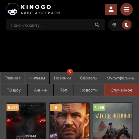
KINOGO
КИНО И СЕРИАЛЫ
3
Главная
Фильмы
Новинки
Сериалы
Мультфильмы
ТВ шоу
Аниме
Топ
Новости
Случайное
6.437
6
7.296