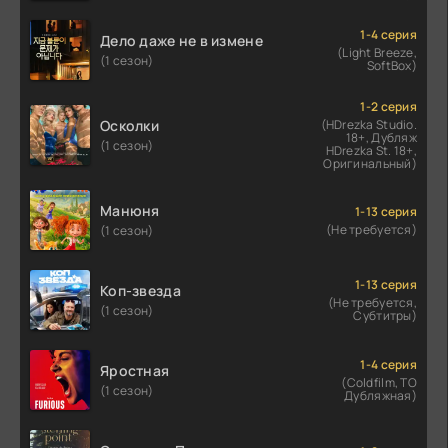
1-4 серия
Дело даже не в измене
(Light Breeze,
(1 сезон)
SoftBox)
1-2 серия
Осколки
(HDrezka Studio.
18+, Дубляж
(1 сезон)
HDrezka St. 18+,
Оригинальный)
Манюня
1-13 серия
(Не требуется)
(1 сезон)
1-13 серия
Коп-звезда
(Не требуется,
(1 сезон)
Субтитры)
1-4 серия
Яростная
(Coldfilm, ТО
(1 сезон)
Дубляжная)