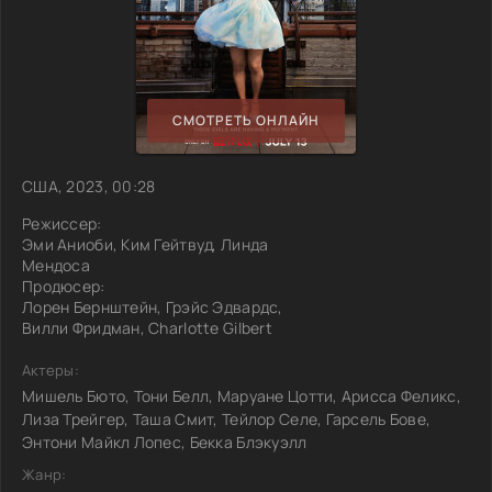
СМОТРЕТЬ ОНЛАЙН
США, 2023, 00:28
Режиссер:
Эми Аниоби, Ким Гейтвуд, Линда
Мендоса
Продюсер:
Лорен Бернштейн, Грэйс Эдвардс,
Вилли Фридман, Charlotte Gilbert
Актеры:
Мишель Бюто, Тони Белл, Маруане Цотти, Арисса Феликс,
Лиза Трейгер, Таша Смит, Тейлор Селе, Гарсель Бове,
Энтони Майкл Лопес, Бекка Блэкуэлл
Жанр: