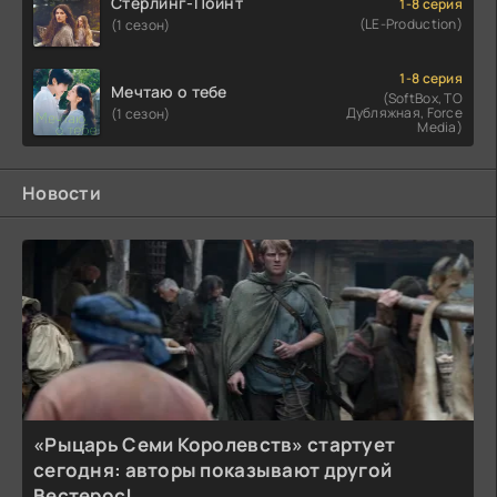
Стерлинг-Поинт
1-8 серия
(LE-Production)
(1 сезон)
1-8 серия
Мечтаю о тебе
(SoftBox, ТО
Дубляжная, Force
(1 сезон)
Media)
Новости
«Рыцарь Семи Королевств» стартует
сегодня: авторы показывают другой
Вестерос!