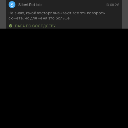
S
SilentReticle
10.08.26
Не знаю, какой восторг вызывают все эти повороты
сюжета, но для меня это больше
ПАРА ПО СОСЕДСТВУ
Т
Тихон
09.08.26
Начала смотреть, и, честно говоря, не поняла, что
происходит. Сюжет скачет, как
КОТОСТРОФА