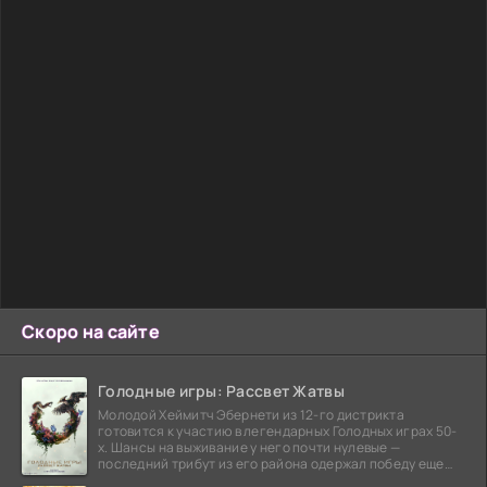
Скоро на сайте
Голодные игры: Рассвет Жатвы
Молодой Хеймитч Эбернети из 12-го дистрикта
готовится к участию в легендарных Голодных играх 50-
х. Шансы на выживание у него почти нулевые —
последний трибут из его района одержал победу еще
сорок