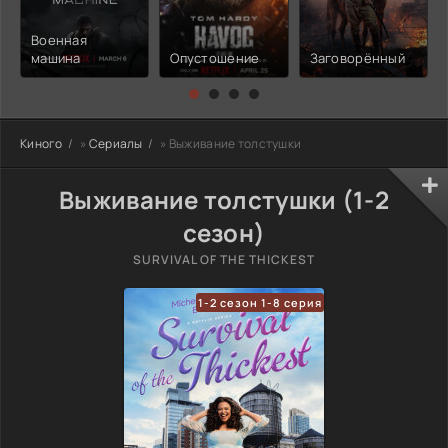
Военная
машина
Опустошение
Заговорённый
Киного
»
Сериалы
» Выживание толстушки
Выживание толстушки (1-2
сезон)
SURVIVAL OF THE THICKEST
1-2 сезон 1-8 серия