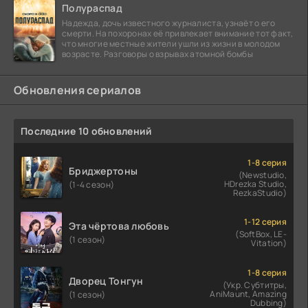
Полураспад
Надежда, дочь известного журналиста, узнаёт о его
смерти. На похоронах её привлекает внимание тот факт,
что многие местные жители ушли из жизни в молодом
возрасте. Разговоры о взрывах атомной бомбы
Обновления сериалов
Последние 10 обновлений
1-8 серия
Бриджертоны
(Newstudio,
HDrezka Studio,
(1-4 сезон)
RezkaStudio)
1-12 серия
Эта чёртова любовь
(SoftBox, LE-
(1 сезон)
Vitation)
1-8 серия
Дворец Тонгун
(Укр. Субтитры,
AniMaunt, Amazing
(1 сезон)
Dubbing)