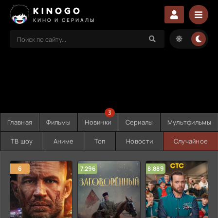
KINOGO
КИНО И СЕРИАЛЫ
3
Главная
Фильмы
Новинки
Сериалы
Мультфильмы
ТВ шоу
Аниме
Топ
Новости
Случайное
6
7.296
8.889