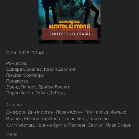
СМОТРЕТЬ ОНЛАЙН
США, 2023, 00:46
Режиссер:
Эдвард Орнелас, Кевин Даулинг,
Ганджа Монтейру
Продюсер:
Дэвид Элперт, Брайан Бократ,
Лорен Кохэн, Райан ДеГард
Актеры:
Джеффри Дин Морган, Лорен Кохэн, Гай Чарльз, Желько
Иванек, Mahina Napoleon, Логан Ким, Джонатан
Хиггинботэм, Карина Ортиз, Паллави Састри, Лиза Эмери
Жанр: