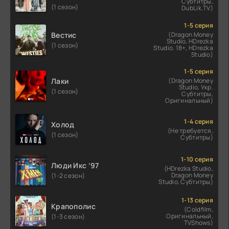
Субтитры,
(1 сезон)
DubLik.TV)
1-5 серия
Вестис
(Dragon Money
Studio, HDrezka
(1 сезон)
Studio. 18+, HDrezka
Studio)
1-5 серия
Лаки
(Dragon Money
Studio, Укр.
(1 сезон)
Субтитры,
Оригинальный)
1-4 серия
Холод
(Не требуется,
(1 сезон)
Субтитры)
1-10 серия
Люди Икс ’97
(HDrezka Studio,
Dragon Money
(1-2 сезон)
Studio, Субтитры)
1-13 серия
Крапополис
(Coldfilm,
Оригинальный,
(1-3 сезон)
TVShows)