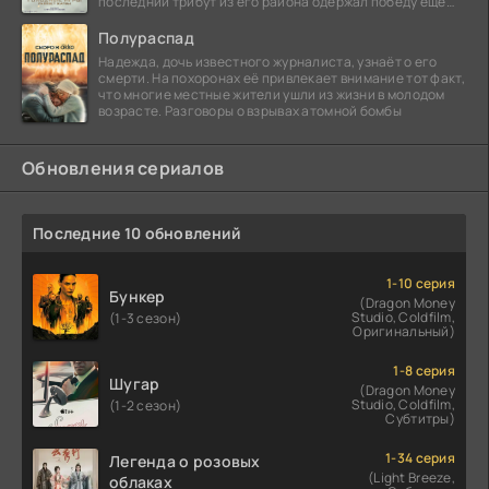
последний трибут из его района одержал победу еще
сорок
Полураспад
Надежда, дочь известного журналиста, узнаёт о его
смерти. На похоронах её привлекает внимание тот факт,
что многие местные жители ушли из жизни в молодом
возрасте. Разговоры о взрывах атомной бомбы
Обновления сериалов
Последние 10 обновлений
1-10 серия
Бункер
(Dragon Money
Studio, Coldfilm,
(1-3 сезон)
Оригинальный)
1-8 серия
Шугар
(Dragon Money
Studio, Coldfilm,
(1-2 сезон)
Субтитры)
1-34 серия
Легенда о розовых
(Light Breeze,
облаках