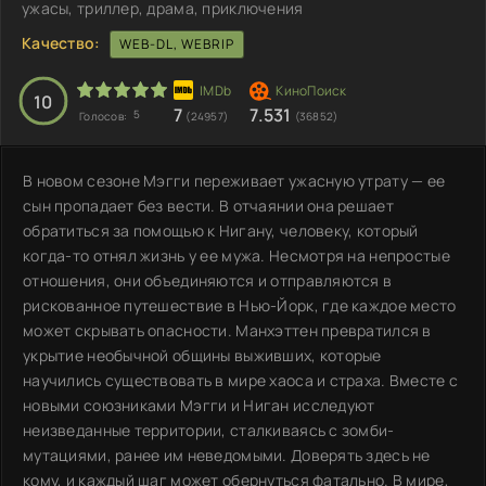
ужасы, триллер, драма, приключения
Качество:
WEB-DL, WEBRIP
10
7
7.531
5
Голосов:
(24957)
(36852)
В новом сезоне Мэгги переживает ужасную утрату — ее
сын пропадает без вести. В отчаянии она решает
обратиться за помощью к Нигану, человеку, который
когда-то отнял жизнь у ее мужа. Несмотря на непростые
отношения, они объединяются и отправляются в
рискованное путешествие в Нью-Йорк, где каждое место
может скрывать опасности. Манхэттен превратился в
укрытие необычной общины выживших, которые
научились существовать в мире хаоса и страха. Вместе с
новыми союзниками Мэгги и Ниган исследуют
неизведанные территории, сталкиваясь с зомби-
мутациями, ранее им неведомыми. Доверять здесь не
кому, и каждый шаг может обернуться фатально. В мире,