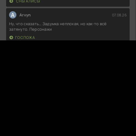
СНЫ АЛИСЫ
A
Arvyn
07.08.26
Ну, что сказать… Задумка неплохая, но как-то всё
затянуто. Персонажи
ГОСПОЖА
M
MoonyYawn
07.08.26
Пожалуй, это одно из тех произведений, где сюжетные
линии и персонажи
НА СТРАЖЕ МАРСЕЛЯ