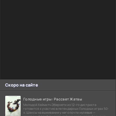
Скоро на сайте
Голодные игры: Рассвет Жатвы
Молодой Хеймитч Эбернети из 12-го дистрикта
готовится к участию в легендарных Голодных играх 50-
х. Шансы на выживание у него почти нулевые —