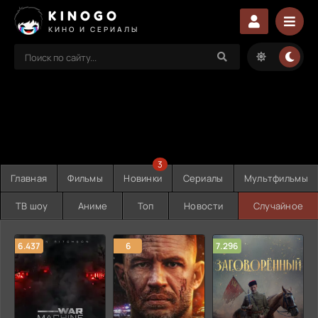
KINOGO
КИНО И СЕРИАЛЫ
3
Главная
Фильмы
Новинки
Сериалы
Мультфильмы
ТВ шоу
Аниме
Топ
Новости
Случайное
6.437
6
7.296