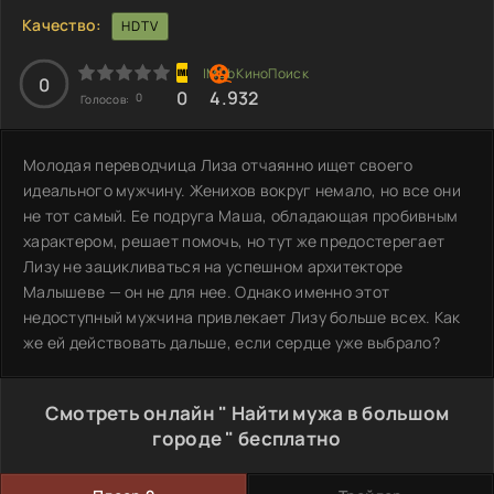
Качество:
HDTV
0
0
4.932
0
Голосов:
Молодая переводчица Лиза отчаянно ищет своего
идеального мужчину. Женихов вокруг немало, но все они
не тот самый. Ее подруга Маша, обладающая пробивным
характером, решает помочь, но тут же предостерегает
Лизу не зацикливаться на успешном архитекторе
Малышеве — он не для нее. Однако именно этот
недоступный мужчина привлекает Лизу больше всех. Как
же ей действовать дальше, если сердце уже выбрало?
Смотреть онлайн " Найти мужа в большом
городе " бесплатно