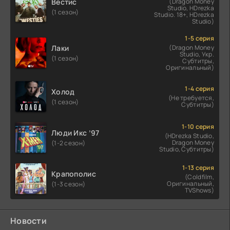
Вестис
(Dragon Money
Studio, HDrezka
(1 сезон)
Studio. 18+, HDrezka
Studio)
1-5 серия
Лаки
(Dragon Money
Studio, Укр.
(1 сезон)
Субтитры,
Оригинальный)
1-4 серия
Холод
(Не требуется,
(1 сезон)
Субтитры)
1-10 серия
Люди Икс ’97
(HDrezka Studio,
Dragon Money
(1-2 сезон)
Studio, Субтитры)
1-13 серия
Крапополис
(Coldfilm,
Оригинальный,
(1-3 сезон)
TVShows)
Новости