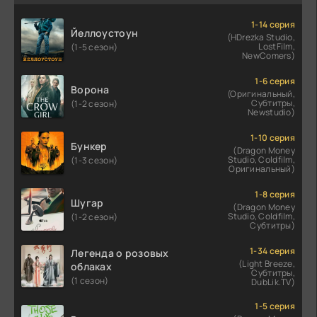
1-14 серия
Йеллоустоун
(HDrezka Studio,
LostFilm,
(1-5 сезон)
NewComers)
1-6 серия
Ворона
(Оригинальный,
Субтитры,
(1-2 сезон)
Newstudio)
1-10 серия
Бункер
(Dragon Money
Studio, Coldfilm,
(1-3 сезон)
Оригинальный)
1-8 серия
Шугар
(Dragon Money
Studio, Coldfilm,
(1-2 сезон)
Субтитры)
1-34 серия
Легенда о розовых
(Light Breeze,
облаках
Субтитры,
(1 сезон)
DubLik.TV)
1-5 серия