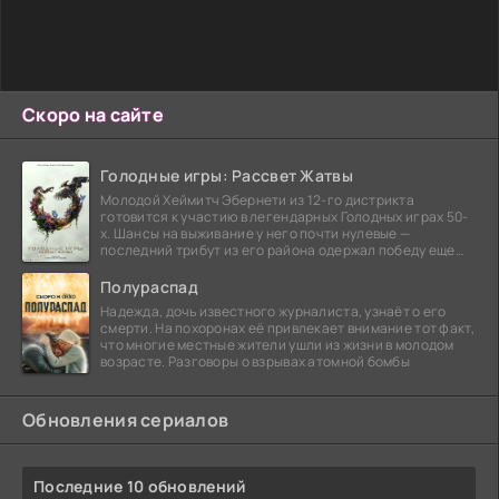
Скоро на сайте
Голодные игры: Рассвет Жатвы
Молодой Хеймитч Эбернети из 12-го дистрикта
готовится к участию в легендарных Голодных играх 50-
х. Шансы на выживание у него почти нулевые —
последний трибут из его района одержал победу еще
сорок
Полураспад
Надежда, дочь известного журналиста, узнаёт о его
смерти. На похоронах её привлекает внимание тот факт,
что многие местные жители ушли из жизни в молодом
возрасте. Разговоры о взрывах атомной бомбы
Обновления сериалов
Последние 10 обновлений