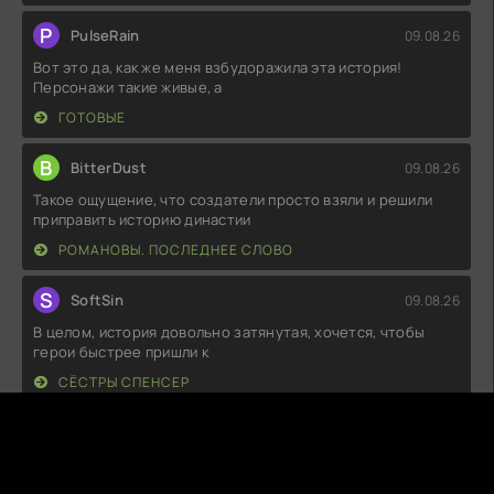
P
PulseRain
09.08.26
Вот это да, как же меня взбудоражила эта история!
Персонажи такие живые, а
ГОТОВЫЕ
B
BitterDust
09.08.26
Такое ощущение, что создатели просто взяли и решили
приправить историю династии
РОМАНОВЫ. ПОСЛЕДНЕЕ СЛОВО
S
SoftSin
09.08.26
В целом, история довольно затянутая, хочется, чтобы
герои быстрее пришли к
СЁСТРЫ СПЕНСЕР
S
SoulDancer
08.08.26
Как же я рад, что наткнулся на эту историю! Сюжет
закручивается так, что не