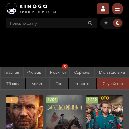
KINOGO
КИНО И СЕРИАЛЫ
3
Главная
Фильмы
Новинки
Сериалы
Мультфильмы
ТВ шоу
Аниме
Топ
Новости
Случайное
6
7.296
8.889