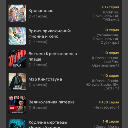
1-13 серия
Крапополис
(Coldfilm,
Оригинальный,
(1-3 сезон)
TVShows)
1-10 серия
Время приключений:
(Украинский,
Фионна и Кейк
Оригинальный,
(1-2 сезон)
Субтитры)
1-10 серия
Бэтмен: Крестоносец в
(HDrezka Studio,
плаще
LostFilm,
(1-2 сезон)
Оригинальный)
1-10 серия
Мэр Кингстауна
(HDrezka Studio,
HDrezka Studio. 18+,
(1-4 сезон)
LostFilm)
Великолепная пятёрка
1-100 серия
(Не требуется)
(1-8 сезон)
1-8 серия
Ходячие мертвецы:
(Dragon Money
Мертвый город