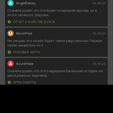
A
AngelDecay
06.08.26
Сначала думал, что это будет очередная ерунда, но в
итоге затянуло. Задумка
ОТЧЁТ О БУЙСТВЕ ДУХОВ
M
MoonFlick
06.08.26
Не ожидал, что сюжет будет таким закрученным! Первые
серии захватили, но к
РОКОВАЯ ЧЕРТА
A
AzureHaze
05.08.26
Сначала думал, что это очередная банальная история, но
меня реально зацепило.
ИГРА СМЕРТИ
K
Killabyte
05.08.26
Сначала думал, что это будет очередная скучная
семейная драма, но, к моему
СЕМЬЯ ФАРАД