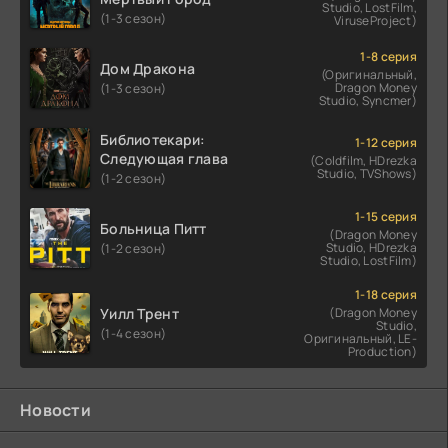
Studio, LostFilm,
(1-3 сезон)
ViruseProject)
1-8 серия
Дом Дракона
(Оригинальный,
Dragon Money
(1-3 сезон)
Studio, Syncmer)
Библиотекари:
1-12 серия
Следующая глава
(Coldfilm, HDrezka
Studio, TVShows)
(1-2 сезон)
1-15 серия
Больница Питт
(Dragon Money
Studio, HDrezka
(1-2 сезон)
Studio, LostFilm)
1-18 серия
Уилл Трент
(Dragon Money
Studio,
(1-4 сезон)
Оригинальный, LE-
Production)
Новости