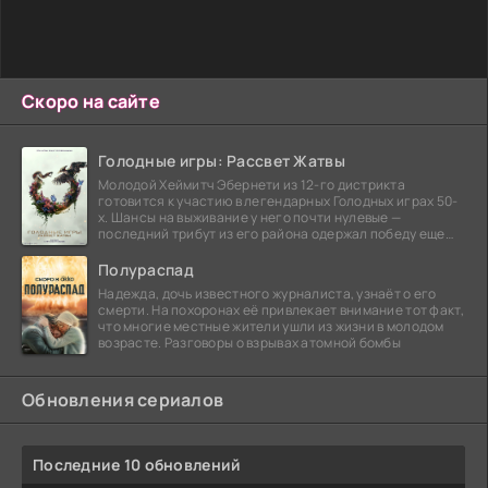
Скоро на сайте
Голодные игры: Рассвет Жатвы
Молодой Хеймитч Эбернети из 12-го дистрикта
готовится к участию в легендарных Голодных играх 50-
х. Шансы на выживание у него почти нулевые —
последний трибут из его района одержал победу еще
сорок
Полураспад
Надежда, дочь известного журналиста, узнаёт о его
смерти. На похоронах её привлекает внимание тот факт,
что многие местные жители ушли из жизни в молодом
возрасте. Разговоры о взрывах атомной бомбы
Обновления сериалов
Последние 10 обновлений