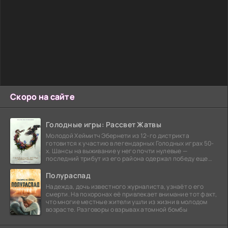
Скоро на сайте
Голодные игры: Рассвет Жатвы
Молодой Хеймитч Эбернети из 12-го дистрикта
готовится к участию в легендарных Голодных играх 50-
х. Шансы на выживание у него почти нулевые —
последний трибут из его района одержал победу еще
сорок
Полураспад
Надежда, дочь известного журналиста, узнаёт о его
смерти. На похоронах её привлекает внимание тот факт,
что многие местные жители ушли из жизни в молодом
возрасте. Разговоры о взрывах атомной бомбы