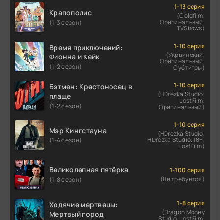
1-13 серия
Крапополис
(Coldfilm,
Оригинальный,
(1-3 сезон)
TVShows)
1-10 серия
Время приключений:
(Украинский,
Фионна и Кейк
Оригинальный,
(1-2 сезон)
Субтитры)
1-10 серия
Бэтмен: Крестоносец в
(HDrezka Studio,
плаще
LostFilm,
(1-2 сезон)
Оригинальный)
1-10 серия
Мэр Кингстауна
(HDrezka Studio,
HDrezka Studio. 18+,
(1-4 сезон)
LostFilm)
Великолепная пятёрка
1-100 серия
(Не требуется)
(1-8 сезон)
1-8 серия
Ходячие мертвецы:
(Dragon Money
Мертвый город
Studio, LostFilm,