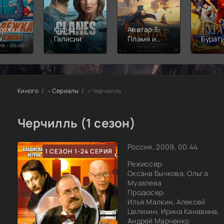
дёжка:
Кланы
Аватар 3:
я
Галисии
Пламя и
Бурат
а
пепел
Киного
»
Сериалы
» Черчилль
Черчилль (1 сезон)
Россия, 2009, 00:44
1 СЕЗОН 1-24 СЕРИЯ
Режиссер:
Оксана Бычкова, Ольга
Музалева
Продюсер:
Илья Малкин, Алексей
Целихин, Ирина Канавина,
Андрей Марченко