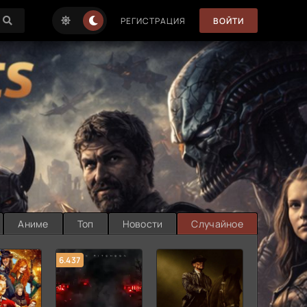
РЕГИСТРАЦИЯ
ВОЙТИ
Аниме
Топ
Новости
Случайное
6.437
7.187