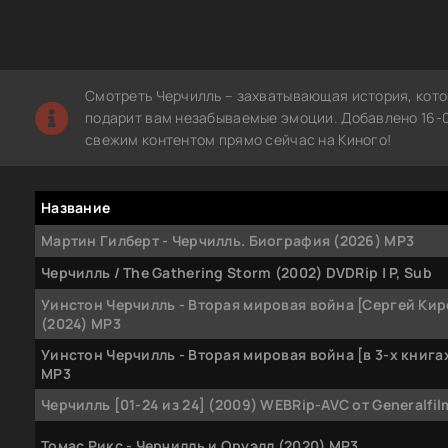
Смотреть Черчилль – захватывающая история, кото
подарит вам незабываемые эмоции. Добавлено 16-0
свежим контентом прямо сейчас на Киного!
Название
Мартин Гилберт - Черчилль. Биография (2026) MP3
Черчилль / The Gathering Storm (2002) DVDRip | P, Sub
Уинстон Черчилль - Вторая мировая война [Сергей Ки
(2024) МР3
Уинстон Черчилль - Вторая мировая война [в 3-х книгах
МР3
Черчилль [01-24 из 24] (2009) WEBRip-AVC от Generalfil
Томас Рикс - Черчилль и Оруэлл (2020) МР3