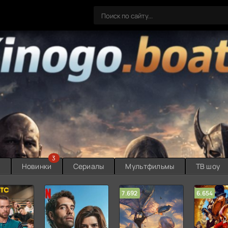
3
ы
Новинки
Сериалы
Мультфильмы
ТВ шоу
7.692
6.654