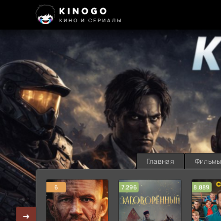
KINOGO
КИНО И СЕРИАЛЫ
Главная
Фильм
6
7.296
8.889