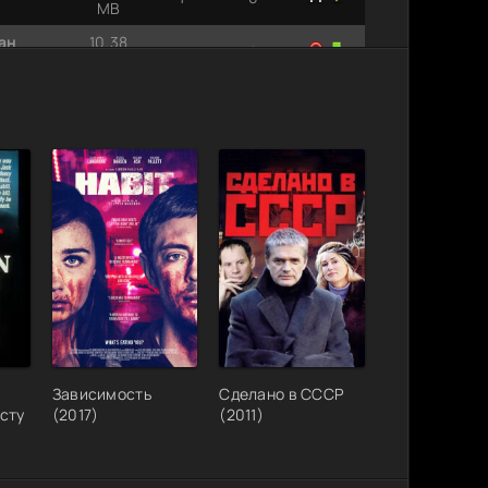
MB
ан
10.38
1
0
MB
1.70 GB
1
0
олля,
1.38 GB
1
0
вие.
618.84
1
0
MB
930.40
0
1
MB
465.80
3
1
0
MB
788.39
MP3
1
0
MB
Зависимость
Сделано в СССР
кий
299.10
2
0
сту
(2017)
(2011)
MB
кауты
18.80
1
0
MB