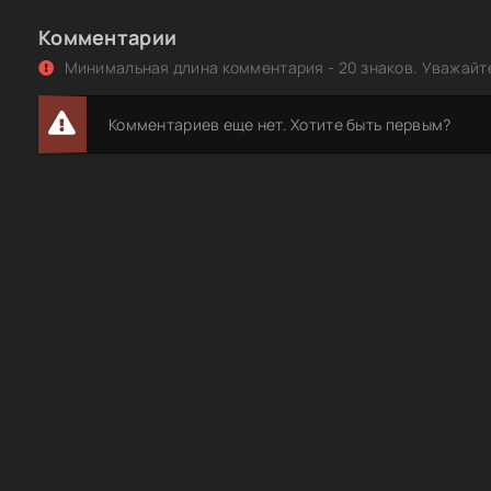
Секретные материалы. Европейская Хиросима: секрет
Комментарии
Черчилля (2020) SATRip
Минимальная длина комментария - 20 знаков. Уважайте
Черчилль [01-24 из 24] (2009) WEBRip-AVC
Комментариев еще нет. Хотите быть первым?
Секретная папка. Тайный план Черчилля (2018) SATRip
Сборник книг - Вожди: Гитлер, Ленин, Рузвельт, Сталин
Троцкий, Черчилль и др. (2018) CHM
Черчилль / Churchill (2017) BDRip 720p | L
Мартин Гилберт | Черчилль. Биография (2026) [MP3, Ал
Воскобойников]
Уинстон Черчилль | Вторая мировая война (Книги 1-3) (
[MP3, Александр Харитонов]
Тегеранский лабиринт. Сталин, Черчилль, Рузвельт (20
IPTVRip [H.264] (серии 1-2 из 2)
Школа Английского Черчилль, Сергей Сердюков | 4 ме
полного владения английским языком (2022) WEB-DL [
Серебро] [AD] [RU]