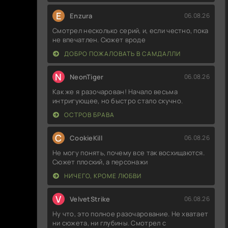
E
Enzura
06.08.26
Смотрел несколько серий, и, если честно, пока
не впечатлен. Сюжет вроде
ДОБРО ПОЖАЛОВАТЬ В САМДАЛЛИ
N
NeonTiger
06.08.26
Как же я разочарован! Начало весьма
интригующее, но быстро стало скучно.
ОСТРОВ БРАВА
C
CookieKill
06.08.26
Не могу понять, почему все так восхищаются.
Сюжет плоский, а персонажи
НИЧЕГО, КРОМЕ ЛЮБВИ
V
VelvetStrike
06.08.26
Ну что, это полное разочарование. Не хватает
ни сюжета, ни глубины. Смотрел с