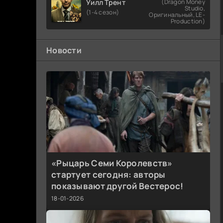
Уилл Трент
(Dragon Money
Studio,
(1-4 сезон)
Оригинальный, LE-
Production)
Новости
«Рыцарь Семи Королевств»
стартует сегодня: авторы
показывают другой Вестерос!
18-01-2026