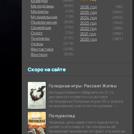
Комедии
(9890)
Мелодрамы
(5991)
2026 год
(182)
Мюзиклы
(435)
2025 год
(1660)
Музыкальные
(733)
2024 год
(2504)
Приключения
(2535)
2023 год
(3345)
Семейные
(1761)
2022 год
(3282)
Cпорт
(704)
2021 год
(2987)
Триллеры
(7737)
2020 год
(2877)
Ужасы
(4779)
Фантастика
(2436)
Фэнтези
(2105)
Скоро на сайте
Голодные игры: Рассвет Жатвы
Молодой Хеймитч Эбернети из 12-го
дистрикта готовится к участию в
легендарных Голодных играх 50-х. Шансы
на выживание у него почти нулевые —
последний трибут из его района одержал
победу еще сорок
Полураспад
Надежда, дочь известного журналиста,
узнаёт о его смерти. На похоронах её
привлекает внимание тот факт, что многие