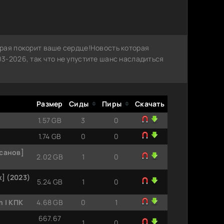
рая покорит ваше сердце!Новость которая
3-2026, так что не упустите шанс насладиться
Размер
Сиды
Пиры
Скачать
1.57 GB
3
0
1.74 GB
0
0
рсанов]
2.02 GB
1
0
] (2023)
5.24 GB
1
0
m | КПК
4.68 GB
0
1
667.67
1
0