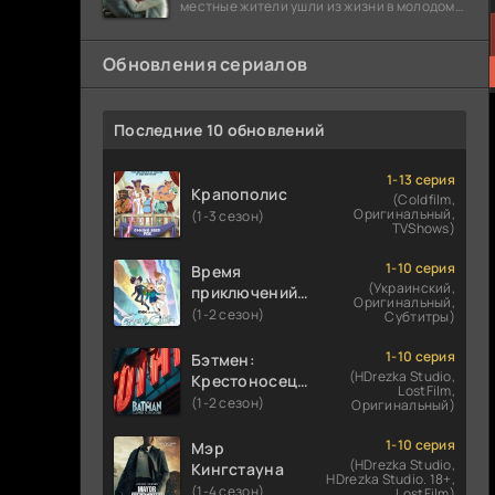
местные жители ушли из жизни в молодом
возрасте. Разговоры о взрывах атомной
бомбы
Обновления сериалов
Последние 10 обновлений
1-13 серия
Крапополис
(Coldfilm,
Оригинальный,
(1-3 сезон)
TVShows)
1-10 серия
Время
(Украинский,
приключений:
Оригинальный,
Фионна и Кейк
(1-2 сезон)
Субтитры)
1-10 серия
Бэтмен:
(HDrezka Studio,
Крестоносец в
LostFilm,
плаще
(1-2 сезон)
Оригинальный)
1-10 серия
Мэр
(HDrezka Studio,
Кингстауна
HDrezka Studio. 18+,
(1-4 сезон)
LostFilm)