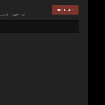
ный план
514.28
0
1
MB
ДОБАВИТЬ
 себя и других!
14.05
0
1
GB
516.19
0
0
MB
,
121.81
0
0
MB
3.33 GB
1
0
ексей
1.92 GB
2
0
2023)
5.24 GB
3
0
03)
878 MB
2
0
сяца до
Тариф
7.9 GB
9
0