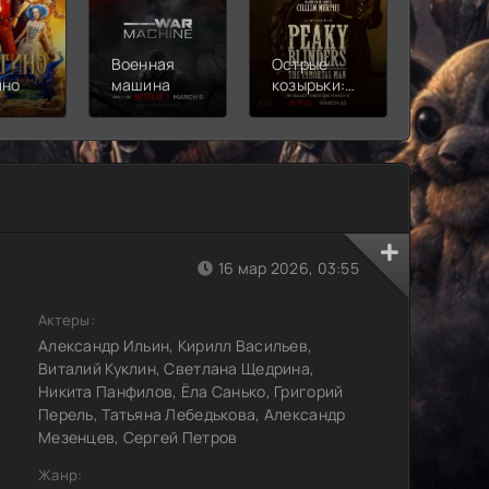
Военная
Острые
Чебура
ино
машина
козырьки:
2
Бессмертный
человек
16 мар 2026, 03:55
Актеры:
Александр Ильин, Кирилл Васильев,
Виталий Куклин, Светлана Щедрина,
Никита Панфилов, Ёла Санько, Григорий
Перель, Татьяна Лебедькова, Александр
Мезенцев, Сергей Петров
Жанр: