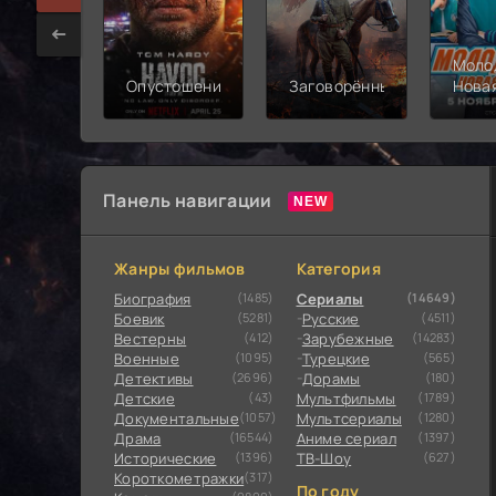
Моло
Опустошение
Заговорённый
Нова
смен
Панель навигации
Жанры фильмов
Категория
Биография
(1485)
Сериалы
(14649)
Боевик
(5281)
Русские
(4511)
Вестерны
(412)
Зарубежные
(14283)
Военные
(1095)
Турецкие
(565)
Детективы
(2696)
Дорамы
(180)
Детские
(43)
Мультфильмы
(1789)
Документальные
(1057)
Мультсериалы
(1280)
Драма
(16544)
Аниме сериал
(1397)
Исторические
(1396)
ТВ-Шоу
(627)
Короткометражки
(317)
По году