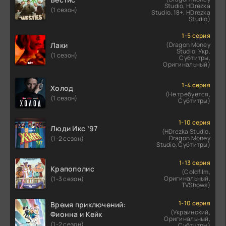
Studio, HDrezka
(1 сезон)
Studio. 18+, HDrezka
Studio)
1-5 серия
Лаки
(Dragon Money
Studio, Укр.
(1 сезон)
Субтитры,
Оригинальный)
1-4 серия
Холод
(Не требуется,
(1 сезон)
Субтитры)
1-10 серия
Люди Икс ’97
(HDrezka Studio,
Dragon Money
(1-2 сезон)
Studio, Субтитры)
1-13 серия
Крапополис
(Coldfilm,
Оригинальный,
(1-3 сезон)
TVShows)
1-10 серия
Время приключений:
(Украинский,
Фионна и Кейк
Оригинальный,
(1-2 сезон)
Субтитры)