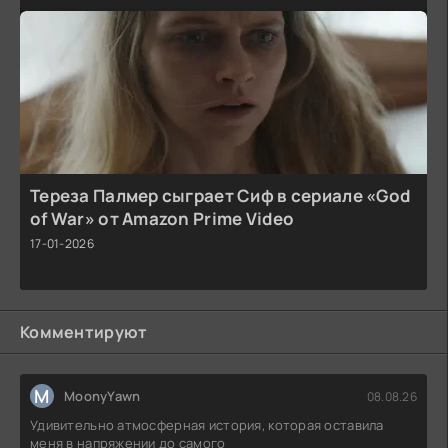
Тереза Палмер сыграет Сиф в сериале «God
of War» от Amazon Prime Video
17-01-2026
Комментируют
M
MoonyYawn
08.08.26
Удивительно атмосферная история, которая оставила
меня в напряжении до самого