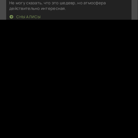
Не могу сказать, что это шедевр, но атмосфера
действительно интересная.
СНЫ АЛИСЫ
A
Arvyn
07.08.26
Ну, что сказать… Задумка неплохая, но как-то всё
затянуто. Персонажи
ГОСПОЖА