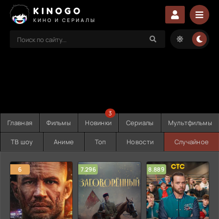
KINOGO
КИНО И СЕРИАЛЫ
3
Главная
Фильмы
Новинки
Сериалы
Мультфильмы
ТВ шоу
Аниме
Топ
Новости
Случайное
6
7.296
8.889