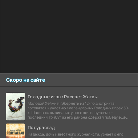
Скоро на сайте
Голодные игры: Рассвет Жатвы
Молодой Хеймитч Эбернети из 12-го дистрикта
готовится к участию в легендарных Голодных играх 50-
х. Шансы на выживание у него почти нулевые —
последний трибут из его района одержал победу еще
сорок
Полураспад
Надежда, дочь известного журналиста, узнаёт о его