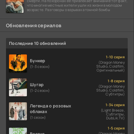
смерти. На похоронах её привлекает внимание тот факт,
что многие местные жители ушли из жизни в молодом
возрасте. Разговоры о взрывах атомной бомбы
Обновления сериалов
Последние 10 обновлений
1-10 серия
Бункер
(Dragon Money
Studio, Coldfilm,
(1-3 сезон)
Оригинальный)
1-8 серия
Шугар
(Dragon Money
Studio, Coldfilm,
(1-2 сезон)
Субтитры)
1-34 серия
Легенда о розовых
(Light Breeze,
облаках
Субтитры,
(1 сезон)
DubLik.TV)
1-5 серия
Вестис
(Dragon Money