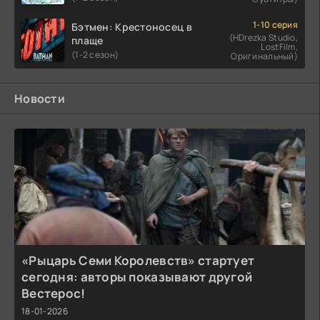
1-10 серия
Бэтмен: Крестоносец в
(HDrezka Studio,
плаще
LostFilm,
(1-2 сезон)
Оригинальный)
Новости
«Рыцарь Семи Королевств» стартует
сегодня: авторы показывают другой
Вестерос!
18-01-2026