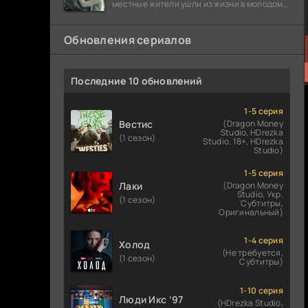
местные жители ушли из жизни в молодом
возрасте. Разговоры о взрывах атомной
бомбы
Обновления сериалов
Последние 10 обновлений
1-5 серия
Вестис
(Dragon Money
Studio, HDrezka
(1 сезон)
Studio. 18+, HDrezka
Studio)
1-5 серия
Лаки
(Dragon Money
Studio, Укр.
(1 сезон)
Субтитры,
Оригинальный)
1-4 серия
Холод
(Не требуется,
(1 сезон)
Субтитры)
1-10 серия
Люди Икс ’97
(HDrezka Studio,