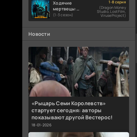
1-8 серия
Ходячие
(Dragon Money
мертвецы:
Studio, LostFilm,
Мертвый
(1-3 сезон)
ViruseProject)
город
Новости
«Рыцарь Семи Королевств»
стартует сегодня: авторы
показывают другой Вестерос!
18-01-2026