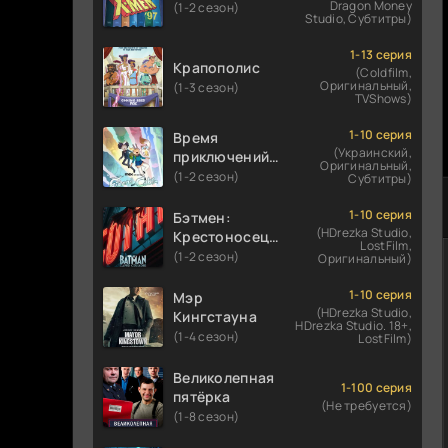
Dragon Money
(1-2 сезон)
Studio, Субтитры)
1-13 серия
Крапополис
(Coldfilm,
Оригинальный,
(1-3 сезон)
TVShows)
1-10 серия
Время
(Украинский,
приключений:
Оригинальный,
Фионна и Кейк
(1-2 сезон)
Субтитры)
1-10 серия
Бэтмен:
(HDrezka Studio,
Крестоносец в
LostFilm,
плаще
(1-2 сезон)
Оригинальный)
1-10 серия
Мэр
(HDrezka Studio,
Кингстауна
HDrezka Studio. 18+,
(1-4 сезон)
LostFilm)
Великолепная
1-100 серия
пятёрка
(Не требуется)
(1-8 сезон)