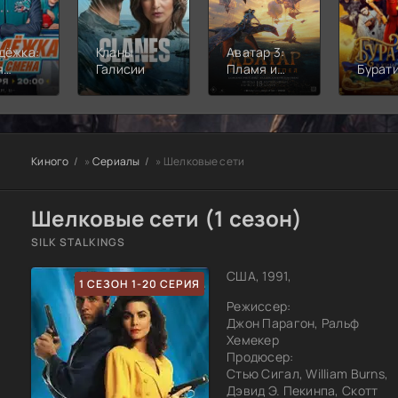
дёжка:
Кланы
Аватар 3:
я
Галисии
Пламя и
Бурат
а
пепел
Киного
»
Сериалы
» Шелковые сети
Шелковые сети (1 сезон)
SILK STALKINGS
США, 1991,
1 СЕЗОН 1-20 СЕРИЯ
Режиссер:
Джон Парагон, Ральф
Хемекер
Продюсер:
Стью Сигал, William Burns,
Дэвид Э. Пекинпа, Скотт