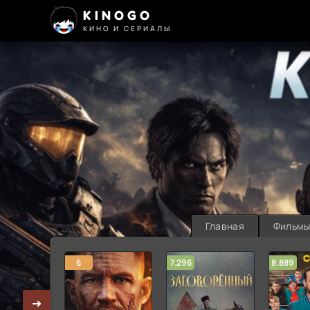
KINOGO
КИНО И СЕРИАЛЫ
Главная
Фильм
6
7.296
8.889