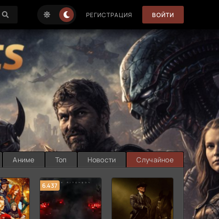
РЕГИСТРАЦИЯ
ВОЙТИ
Аниме
Топ
Новости
Случайное
6.437
7.187