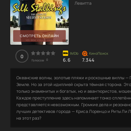
Левитта
СМОТРЕТЬ ОНЛАЙН
0
6.6
7.344
0
Голосов:
Океанские волны, золотые пляжи и роскошные виллы — 
Земле. Но за этой идиллией скрыта тёмная сторона. Эт
только знаменитых и богатых, но и авантюристов, моше
Каждое преступление здесь напоминает тонко сплетённ
представляется невозможным. Громкие дела и резонан
лучших детективов города — Криса Лоренцо и Риты Ли Л
на этот раз?