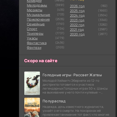
Комедии
(9890)
Мелодрамы
(5991)
2026 год
(182)
Мюзиклы
(435)
2025 год
(1660)
Музыкальные
(733)
2024 год
(2504)
Приключения
(2535)
2023 год
(3345)
Семейные
(1761)
2022 год
(3282)
Cпорт
(704)
2021 год
(2987)
Триллеры
(7737)
2020 год
(2877)
Ужасы
(4779)
Фантастика
(2436)
Фэнтези
(2105)
Скоро на сайте
Голодные игры: Рассвет Жатвы
Молодой Хеймитч Эбернети из 12-го
дистрикта готовится к участию в
легендарных Голодных играх 50-х. Шансы
на выживание у него почти нулевые —
последний трибут из его района одержал
победу еще сорок
Полураспад
Надежда, дочь известного журналиста,
узнаёт о его смерти. На похоронах её
привлекает внимание тот факт, что многие