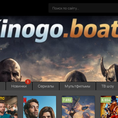
3
ы
Новинки
Сериалы
Мультфильмы
ТВ шоу
7.692
6.654