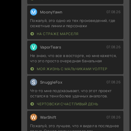
M
MoonyYawn
07.08.26
Пожалуй, это одно из тех произведений, где
сюжетные линии и персонажи
НА СТРАЖЕ МАРСЕЛЯ
V
VaporTears
07.08.26
Не знаю, что все в восторге, но мне кажется,
что это просто очередная банальная
МОЯ ЖИЗНЬ С МАЛЬЧИКАМИ УОЛТЕР
S
SnuggleFox
07.08.26
Что-то мне подсказывает, что этот проект
остался в тени более удачных аналогов.
ЧЕРТОВСКИ СЧАСТЛИВЫЙ ДЕНЬ
W
WarShift
07.08.26
Пожалуй, это лучшее, что я видел в последнее
время. Сюжет закручивается так,