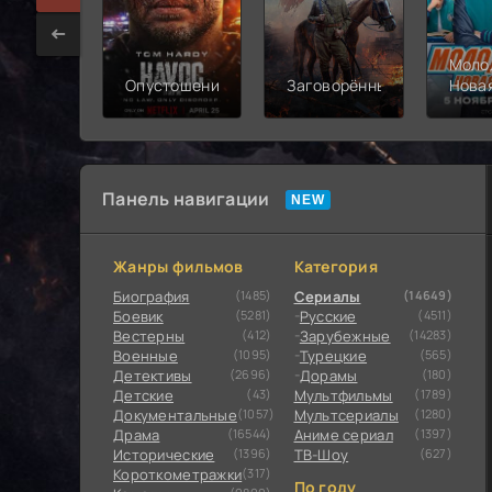
Моло
Опустошение
Заговорённый
Нова
смен
Панель навигации
Жанры фильмов
Категория
Биография
(1485)
Сериалы
(14649)
Боевик
(5281)
Русские
(4511)
Вестерны
(412)
Зарубежные
(14283)
Военные
(1095)
Турецкие
(565)
Детективы
(2696)
Дорамы
(180)
Детские
(43)
Мультфильмы
(1789)
Документальные
(1057)
Мультсериалы
(1280)
Драма
(16544)
Аниме сериал
(1397)
Исторические
(1396)
ТВ-Шоу
(627)
Короткометражки
(317)
По году