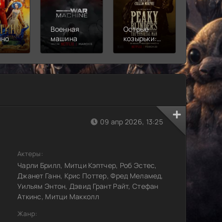
Военная
Острые
Чебура
ино
машина
козырьки:
2
Бессмертный
человек
09 апр 2026, 13:25
Актеры:
Чарли Брилл, Митци Кэптчер, Роб Эстес,
Джанет Ганн, Крис Поттер, Фред Меламед,
Уильям Энтон, Дэвид Грант Райт, Стефан
Аткинс, Митци Макколл
Жанр: